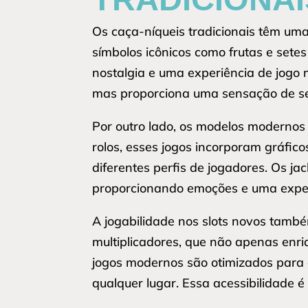
Os caça-níqueis tradicionais têm uma
símbolos icônicos como frutas e sete
nostalgia e uma experiência de jogo 
mas proporciona uma sensação de s
Por outro lado, os modelos modernos
rolos, esses jogos incorporam gráfi
diferentes perfis de jogadores. Os ja
proporcionando emoções e uma expec
A jogabilidade nos slots novos tamb
multiplicadores, que não apenas enr
jogos modernos são otimizados para 
qualquer lugar. Essa acessibilidade 