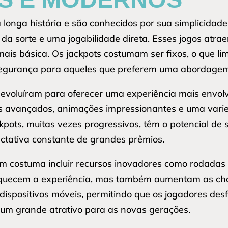
 longa história e são conhecidos por sua simplicidade
s da sorte e uma jogabilidade direta. Esses jogos atr
mais básica. Os jackpots costumam ser fixos, o que li
egurança para aqueles que preferem uma abordagem
 evoluíram para oferecer uma experiência mais envol
cos avançados, animações impressionantes e uma var
ckpots, muitas vezes progressivos, têm o potencial de
tativa constante de grandes prêmios.
ém costuma incluir recursos inovadores como rodadas
iquecem a experiência, mas também aumentam as chan
dispositivos móveis, permitindo que os jogadores de
é um grande atrativo para as novas gerações.