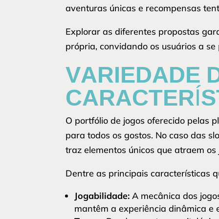
aventuras únicas e recompensas ten
Explorar as diferentes propostas gar
própria, convidando os usuários a s
VARIEDADE D
CARACTERÍS
O portfólio de jogos oferecido pela
para todos os gostos. No caso das slo
traz elementos únicos que atraem os 
Dentre as principais características 
Jogabilidade:
A mecânica dos jogos
mantêm a experiência dinâmica e 