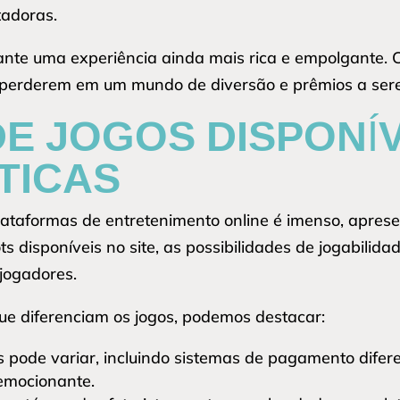
tadoras.
ante uma experiência ainda mais rica e empolgante. 
e perderem em um mundo de diversão e prêmios a ser
E JOGOS DISPONÍV
TICAS
s plataformas de entretenimento online é imenso, ap
ts disponíveis no site, as possibilidades de jogabilid
jogadores.
que diferenciam os jogos, podemos destacar:
 pode variar, incluindo sistemas de pagamento difere
emocionante.