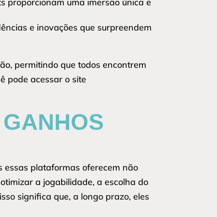
ots proporcionam uma imersão única e
dências e inovações que surpreendem
são, permitindo que todos encontrem
ê pode acessar o site
R GANHOS
is essas plataformas oferecem não
imizar a jogabilidade, a escolha do
sso significa que, a longo prazo, eles