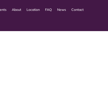
ents
About
Location
FAQ
News
Contact