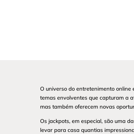
O universo do entretenimento online 
temas envolventes que capturam a at
mas também oferecem novas oportuni
Os jackpots, em especial, são uma da
levar para casa quantias impression