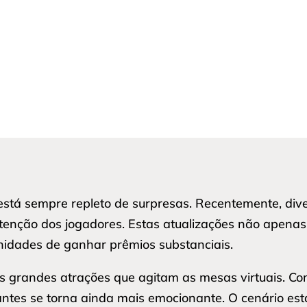
está sempre repleto de surpresas. Recentemente, div
enção dos jogadores. Estas atualizações não apenas 
dades de ganhar prêmios substanciais.
s grandes atrações que agitam as mesas virtuais. Co
antes se torna ainda mais emocionante. O cenário es