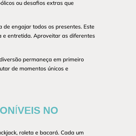
ólicos ou desafios extras que
 de engajar todos os presentes. Este
 e entretida. Aproveitar as diferentes
a diversão permaneça em primeiro
rutar de momentos únicos e
ONÍVEIS NO
ckjack, roleta e bacará. Cada um