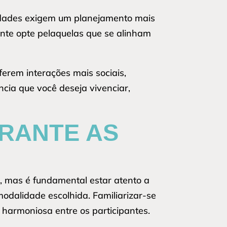
dades exigem um planejamento mais
ente opte pelaquelas que se alinham
erem interações mais sociais,
ncia que você deseja vivenciar,
URANTE AS
, mas é fundamental estar atento a
odalidade escolhida. Familiarizar-se
o harmoniosa entre os participantes.