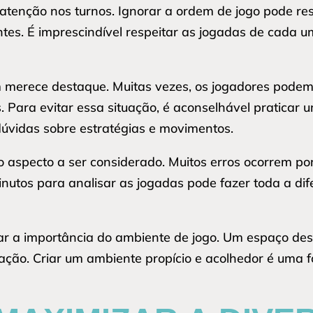
 atenção nos turnos. Ignorar a ordem de jogo pode re
tes. É imprescindível respeitar as jogadas de cada 
merece destaque. Muitas vezes, os jogadores podem s
 Para evitar essa situação, é aconselhável praticar 
úvidas sobre estratégias e movimentos.
o aspecto a ser considerado. Muitos erros ocorrem por
inutos para analisar as jogadas pode fazer toda a dif
ar a importância do ambiente de jogo. Um espaço de
ração. Criar um ambiente propício e acolhedor é uma 