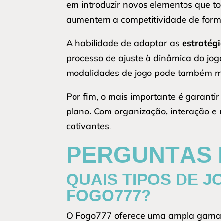
em introduzir novos elementos que to
aumentem a competitividade de form
A habilidade de adaptar as
estratég
processo de ajuste à dinâmica do jogo
modalidades de jogo pode também ma
Por fim, o mais importante é garanti
plano. Com organização, interação 
cativantes.
PERGUNTAS 
QUAIS TIPOS DE J
FOGO777?
O Fogo777 oferece uma ampla gama de