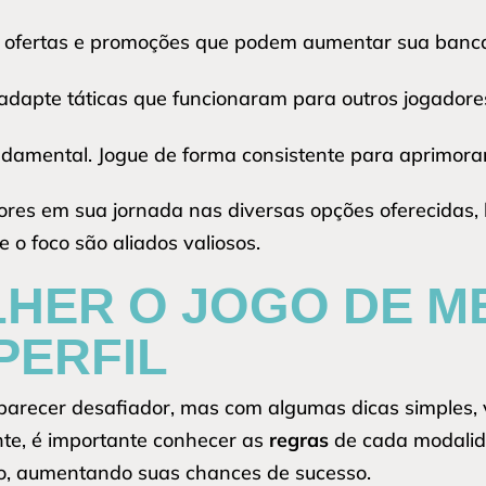
ofertas e promoções que podem aumentar sua banca i
adapte táticas que funcionaram para outros jogadore
ndamental. Jogue de forma consistente para aprimorar
dores em sua jornada nas diversas opções oferecida
e o foco são aliados valiosos.
HER O JOGO DE ME
PERFIL
parecer desafiador, mas com algumas dicas simples, 
te, é importante conhecer as
regras
de cada modalida
o, aumentando suas chances de sucesso.