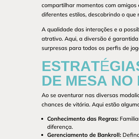
compartilhar momentos com amigos e
diferentes estilos, descobrindo o que
A qualidade das interações e a poss
atrativo. Aqui, a diversão é garantid
surpresas para todos os perfis de jo
ESTRATÉGIA
DE MESA NO
Ao se aventurar nas diversas modali
chances de vitória. Aqui estão algum
Conhecimento das Regras:
Familia
diferença.
Gerenciamento de Bankroll:
Defina