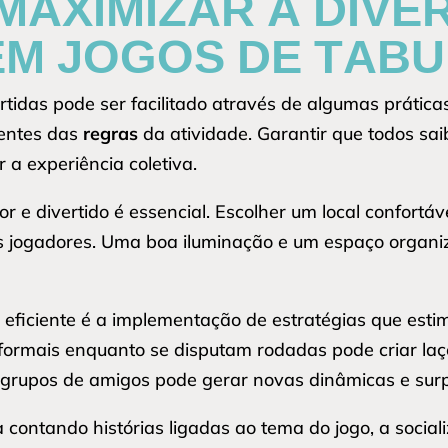
MAXIMIZAR A DIVE
EM JOGOS DE TABU
tidas pode ser facilitado através de algumas prática
ientes das
regras
da atividade. Garantir que todos sa
a experiência coletiva.
r e divertido é essencial. Escolher um local confortáv
os jogadores. Uma boa iluminação e um espaço organ
eficiente é a implementação de estratégias que estim
informais enquanto se disputam rodadas pode criar 
r grupos de amigos pode gerar novas dinâmicas e sur
 contando histórias ligadas ao tema do jogo, a social