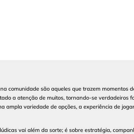
 na comunidade são aqueles que trazem momentos de
stado a atenção de muitos, tornando-se verdadeiros 
a ampla variedade de opções, a experiência de jogar 
údicas vai além da sorte; é sobre estratégia, companh