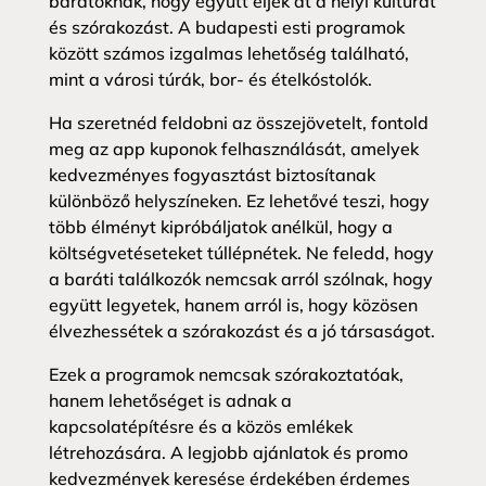
barátoknak, hogy együtt éljék át a helyi kultúrát
és szórakozást. A budapesti esti programok
között számos izgalmas lehetőség található,
mint a városi túrák, bor- és ételkóstolók.
Ha szeretnéd feldobni az összejövetelt, fontold
meg az app kuponok felhasználását, amelyek
kedvezményes fogyasztást biztosítanak
különböző helyszíneken. Ez lehetővé teszi, hogy
több élményt kipróbáljatok anélkül, hogy a
költségvetéseteket túllépnétek. Ne feledd, hogy
a baráti találkozók nemcsak arról szólnak, hogy
együtt legyetek, hanem arról is, hogy közösen
élvezhessétek a szórakozást és a jó társaságot.
Ezek a programok nemcsak szórakoztatóak,
hanem lehetőséget is adnak a
kapcsolatépítésre és a közös emlékek
létrehozására. A legjobb ajánlatok és promo
kedvezmények keresése érdekében érdemes