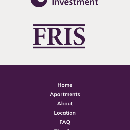
Home
Apartments
About
Location
FAQ