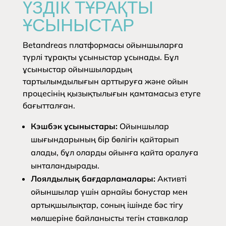
ҮЗДІК ТҰРАҚТЫ
ҰСЫНЫСТАР
Betandreas платформасы ойыншыларға
түрлі тұрақты ұсыныстар ұсынады. Бұл
ұсыныстар ойыншылардың
тартылымдылығын арттыруға және ойын
процесінің қызықтылығын қамтамасыз етуге
бағытталған.
Кэшбэк ұсыныстары:
Ойыншылар
шығындарының бір бөлігін қайтарып
алады, бұл оларды ойынға қайта оралуға
ынталандырады.
Лоялдылық бағдарламалары:
Активті
ойыншылар үшін арнайы бонустар мен
артықшылықтар, соның ішінде бәс тігу
мөлшеріне байланысты тегін ставкалар