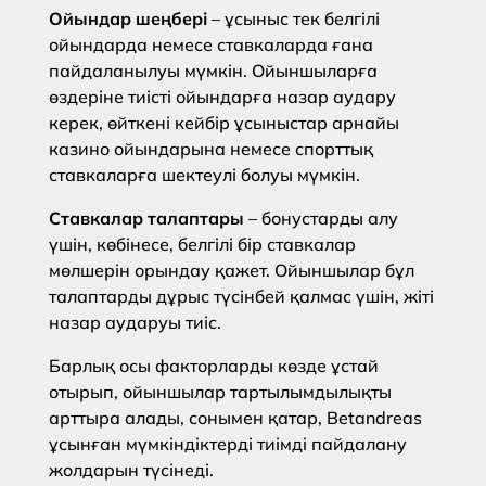
Ойындар шеңбері
– ұсыныс тек белгілі
ойындарда немесе ставкаларда ғана
пайдаланылуы мүмкін. Ойыншыларға
өздеріне тиісті ойындарға назар аудару
керек, өйткені кейбір ұсыныстар арнайы
казино ойындарына немесе спорттық
ставкаларға шектеулі болуы мүмкін.
Ставкалар талаптары
– бонустарды алу
үшін, көбінесе, белгілі бір ставкалар
мөлшерін орындау қажет. Ойыншылар бұл
талаптарды дұрыс түсінбей қалмас үшін, жіті
назар аударуы тиіс.
Барлық осы факторларды көзде ұстай
отырып, ойыншылар тартылымдылықты
арттыра алады, сонымен қатар, Betandreas
ұсынған мүмкіндіктерді тиімді пайдалану
жолдарын түсінеді.