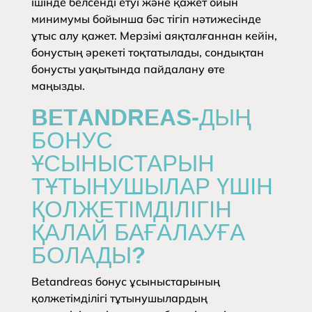
ішінде белсенді етуі және қажет ойын
минимумы бойынша бәс тігіп нәтижесінде
ұтыс алу қажет. Мерзімі аяқталғаннан кейін,
бонустың әрекеті тоқтатылады, сондықтан
бонусты уақытында пайдалану өте
маңызды.
BETANDREAS-ДЫҢ
БОНУС
ҰСЫНЫСТАРЫН
ТҰТЫНУШЫЛАР ҮШІН
ҚОЛЖЕТІМДІЛІГІН
ҚАЛАЙ БАҒАЛАУҒА
БОЛАДЫ?
Betandreas бонус ұсыныстарының
қолжетімділігі тұтынушылардың