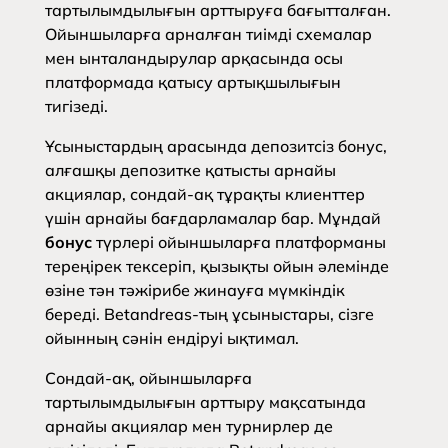
тартылымдылығын арттыруға бағытталған.
Ойыншыларға арналған тиімді схемалар
мен ынталандырулар арқасында осы
платформада қатысу артықшылығын
тигізеді.
Ұсыныстардың арасында депозитсіз бонус,
алғашқы депозитке қатысты арнайы
акциялар, сондай-ақ тұрақты клиенттер
үшін арнайы бағдарламалар бар. Мұндай
бонус
түрлері ойыншыларға платформаны
тереңірек тексеріп, қызықты ойын әлемінде
өзіне тән тәжірибе жинауға мүмкіндік
береді. Betandreas-тың ұсыныстары, сізге
ойынның сәнін ендіруі ықтимал.
Сондай-ақ, ойыншыларға
тартылымдылығын арттыру мақсатында
арнайы акциялар мен турнирлер де