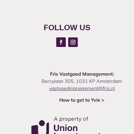
FOLLOW US
Fris Vastgoed Management:
Bercylaan 305, 1031 KP Amsterdam
vastgoedmanagement@fris.nl
How to get to Yvie >