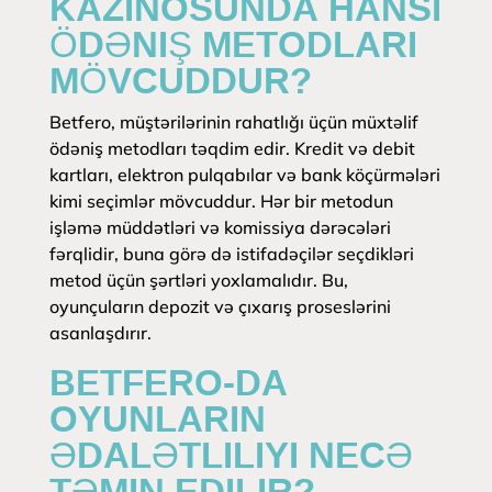
KAZINOSUNDA HANSI
ÖDƏNIŞ METODLARI
MÖVCUDDUR?
Betfero, müştərilərinin rahatlığı üçün müxtəlif
ödəniş metodları təqdim edir. Kredit və debit
kartları, elektron pulqabılar və bank köçürmələri
kimi seçimlər mövcuddur. Hər bir metodun
işləmə müddətləri və komissiya dərəcələri
fərqlidir, buna görə də istifadəçilər seçdikləri
metod üçün şərtləri yoxlamalıdır. Bu,
oyunçuların depozit və çıxarış proseslərini
asanlaşdırır.
BETFERO-DA
OYUNLARIN
ƏDALƏTLILIYI NECƏ
TƏMIN EDILIR?