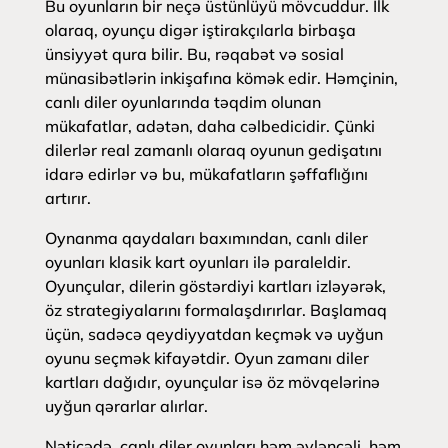
Bu oyunların bir neçə üstünlüyü mövcuddur. İlk
olaraq, oyunçu digər iştirakçılarla birbaşa
ünsiyyət qura bilir. Bu, rəqabət və sosial
münasibətlərin inkişafına kömək edir. Həmçinin,
canlı diler oyunlarında təqdim olunan
mükafatlar, adətən, daha cəlbedicidir. Çünki
dilerlər real zamanlı olaraq oyunun gedişatını
idarə edirlər və bu, mükafatların şəffaflığını
artırır.
Oynanma qaydaları baxımından, canlı diler
oyunları klasik kart oyunları ilə paraleldir.
Oyunçular, dilerin göstərdiyi kartları izləyərək,
öz strategiyalarını formalaşdırırlar. Başlamaq
üçün, sadəcə qeydiyyatdan keçmək və uyğun
oyunu seçmək kifayətdir. Oyun zamanı diler
kartları dağıdır, oyunçular isə öz mövqelərinə
uyğun qərarlar alırlar.
Nəticədə, canlı diler oyunları həm əyləncəli, həm