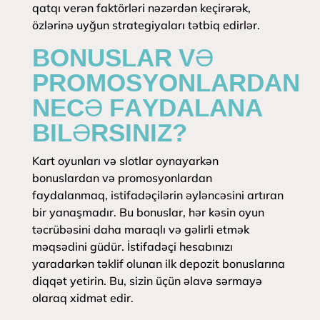
qatqı verən faktörləri nəzərdən keçirərək,
özlərinə uyğun strategiyaları tətbiq edirlər.
BONUSLAR VƏ
PROMOSYONLARDAN
NECƏ FAYDALANA
BILƏRSINIZ?
Kart oyunları və slotlar oynayarkən
bonuslardan və promosyonlardan
faydalanmaq, istifadəçilərin əyləncəsini artıran
bir yanaşmadır. Bu bonuslar, hər kəsin oyun
təcrübəsini daha maraqlı və gəlirli etmək
məqsədini güdür. İstifadəçi hesabınızı
yaradarkən təklif olunan ilk depozit bonuslarına
diqqət yetirin. Bu, sizin üçün əlavə sərmayə
olaraq xidmət edir.