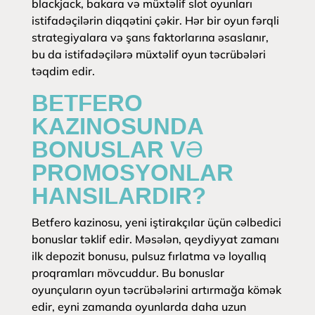
blackjack, bakara və müxtəlif slot oyunları
istifadəçilərin diqqətini çəkir. Hər bir oyun fərqli
strategiyalara və şans faktorlarına əsaslanır,
bu da istifadəçilərə müxtəlif oyun təcrübələri
təqdim edir.
BETFERO
KAZINOSUNDA
BONUSLAR VƏ
PROMOSYONLAR
HANSILARDIR?
Betfero kazinosu, yeni iştirakçılar üçün cəlbedici
bonuslar təklif edir. Məsələn, qeydiyyat zamanı
ilk depozit bonusu, pulsuz fırlatma və loyallıq
proqramları mövcuddur. Bu bonuslar
oyunçuların oyun təcrübələrini artırmağa kömək
edir, eyni zamanda oyunlarda daha uzun