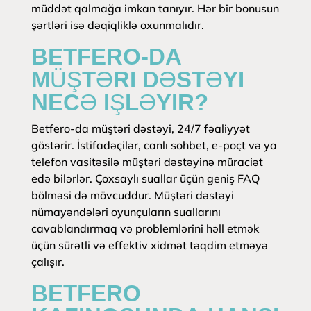
müddət qalmağa imkan tanıyır. Hər bir bonusun
şərtləri isə dəqiqliklə oxunmalıdır.
BETFERO-DA
MÜŞTƏRI DƏSTƏYI
NECƏ IŞLƏYIR?
Betfero-da müştəri dəstəyi, 24/7 fəaliyyət
göstərir. İstifadəçilər, canlı sohbet, e-poçt və ya
telefon vasitəsilə müştəri dəstəyinə müraciət
edə bilərlər. Çoxsaylı suallar üçün geniş FAQ
bölməsi də mövcuddur. Müştəri dəstəyi
nümayəndələri oyunçuların suallarını
cavablandırmaq və problemlərini həll etmək
üçün sürətli və effektiv xidmət təqdim etməyə
çalışır.
BETFERO