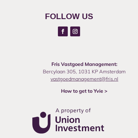
FOLLOW US
Fris Vastgoed Management:
Bercylaan 305, 1031 KP Amsterdam
vastgoedmanagement@fris.nl
How to get to Yvie >