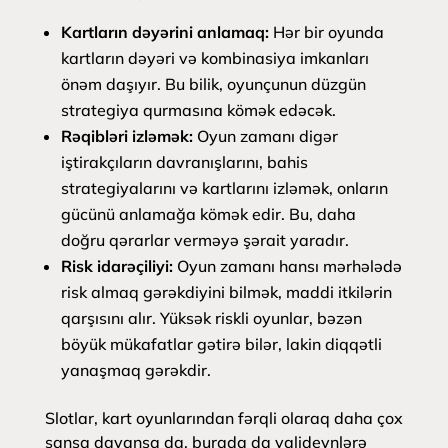
Kartların dəyərini anlamaq:
Hər bir oyunda
kartların dəyəri və kombinasiya imkanları
önəm daşıyır. Bu bilik, oyunçunun düzgün
strategiya qurmasına kömək edəcək.
Rəqibləri izləmək:
Oyun zamanı digər
iştirakçıların davranışlarını, bahis
strategiyalarını və kartlarını izləmək, onların
gücünü anlamağa kömək edir. Bu, daha
doğru qərarlar verməyə şərait yaradır.
Risk idarəçiliyi:
Oyun zamanı hansı mərhələdə
risk almaq gərəkdiyini bilmək, maddi itkilərin
qarşısını alır. Yüksək riskli oyunlar, bəzən
böyük mükafatlar gətirə bilər, lakin diqqətli
yanaşmaq gərəkdir.
Slotlar, kart oyunlarından fərqli olaraq daha çox
şansa dayansa da, burada da valideynlərə