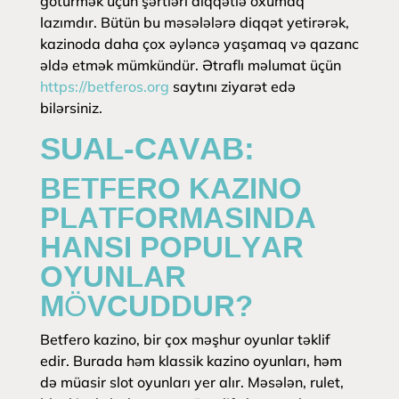
götürmək üçün şərtləri diqqətlə oxumaq
lazımdır. Bütün bu məsələlərə diqqət yetirərək,
kazinoda daha çox əyləncə yaşamaq və qazanc
əldə etmək mümkündür. Ətraflı məlumat üçün
https://betferos.org
saytını ziyarət edə
bilərsiniz.
SUAL-CAVAB:
BETFERO KAZINO
PLATFORMASINDA
HANSI POPULYAR
OYUNLAR
MÖVCUDDUR?
Betfero kazino, bir çox məşhur oyunlar təklif
edir. Burada həm klassik kazino oyunları, həm
də müasir slot oyunları yer alır. Məsələn, rulet,