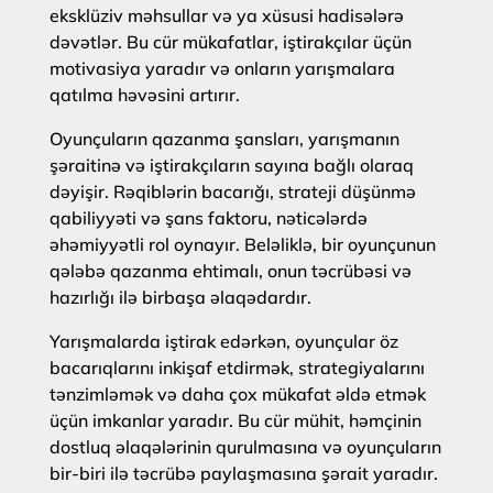
eksklüziv məhsullar və ya xüsusi hadisələrə
dəvətlər. Bu cür mükafatlar, iştirakçılar üçün
motivasiya yaradır və onların yarışmalara
qatılma həvəsini artırır.
Oyunçuların qazanma şansları, yarışmanın
şəraitinə və iştirakçıların sayına bağlı olaraq
dəyişir. Rəqiblərin bacarığı, strateji düşünmə
qabiliyyəti və şans faktoru, nəticələrdə
əhəmiyyətli rol oynayır. Beləliklə, bir oyunçunun
qələbə qazanma ehtimalı, onun təcrübəsi və
hazırlığı ilə birbaşa əlaqədardır.
Yarışmalarda iştirak edərkən, oyunçular öz
bacarıqlarını inkişaf etdirmək, strategiyalarını
tənzimləmək və daha çox mükafat əldə etmək
üçün imkanlar yaradır. Bu cür mühit, həmçinin
dostluq əlaqələrinin qurulmasına və oyunçuların
bir-biri ilə təcrübə paylaşmasına şərait yaradır.