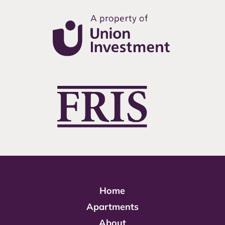
Home
Apartments
About