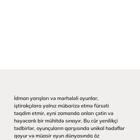
İdman yarışları və mərhələli oyunlar,
iştirakçılara yalnız mübarizə etmə fürsəti
təqdim etmir, eyni zamanda onları çətin və
həyəcanlı bir mühitdə sınayır. Bu cür yenilikçi
tədbirlər, oyunçuların qarşısında unikal hədəflər
qoyur və müasir oyun dünyasında öz