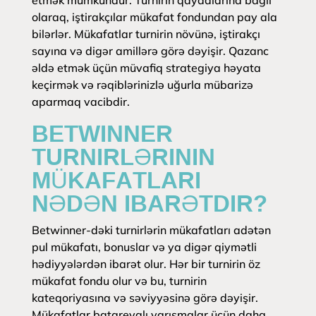
etmək mümkündür. Turnirin qaydalarına bağlı
olaraq, iştirakçılar mükafat fondundan pay ala
bilərlər. Mükafatlar turnirin növünə, iştirakçı
sayına və digər amillərə görə dəyişir. Qazanc
əldə etmək üçün müvafiq strategiya həyata
keçirmək və rəqiblərinizlə uğurla mübarizə
aparmaq vacibdir.
BETWINNER
TURNIRLƏRININ
MÜKAFATLARI
NƏDƏN IBARƏTDIR?
Betwinner-dəki turnirlərin mükafatları adətən
pul mükafatı, bonuslar və ya digər qiymətli
hədiyyələrdən ibarət olur. Hər bir turnirin öz
mükafat fondu olur və bu, turnirin
kateqoriyasına və səviyyəsinə görə dəyişir.
Mükafatlar batareyalı yarışmalar üçün daha