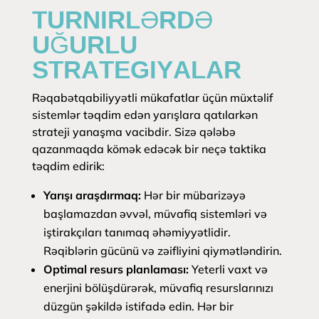
TURNIRLƏRDƏ
UĞURLU
STRATEGIYALAR
Rəqabətqabiliyyətli mükafatlar üçün müxtəlif
sistemlər təqdim edən yarışlara qatılarkən
strateji yanaşma vacibdir. Sizə qələbə
qazanmaqda kömək edəcək bir neçə taktika
təqdim edirik:
Yarışı araşdırmaq:
Hər bir mübarizəyə
başlamazdan əvvəl, müvafiq sistemləri və
iştirakçıları tanımaq əhəmiyyətlidir.
Rəqiblərin gücünü və zəifliyini qiymətləndirin.
Optimal resurs planlaması:
Yeterli vaxt və
enerjini bölüşdürərək, müvafiq resurslarınızı
düzgün şəkildə istifadə edin. Hər bir