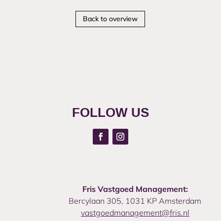
Back to overview
FOLLOW US
Fris Vastgoed Management:
Bercylaan 305, 1031 KP Amsterdam
vastgoedmanagement@fris.nl