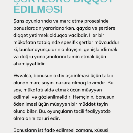
EDILMƏSI
Şans oyunlarında və mərc etmə prosesində
bonuslardan yararlanarkən, qayda və şərtlərə
diqqət yetirmək olduqca vacibdir. Hər bir
mükafatın tətbiqində spesifik şərtlər mövcuddur
ki, bunlar oyunçuların anlayışını genişləndirmək
və doğru yanaşmalarını təmin etmək üçün
əhəmiyyətlidir.
Əvvəlcə, bonusun aktivləşdirilməsi üçün tələb
olunan mərc sayını nəzərə almaq lazımdır. Bu
say, mükafatı əldə etmək üçün müəyyən
edilməli və gözlənilməlidir. Həmçinin, bonusun
ödənilməsi üçün müəyyən bir müddət təyin
oluna bilər. Bu, oyunçuların təcili fəaliyyətdə
olmalarını zəruri edir.
Bonusların istifadə edilməsi zamanı, xüsusi