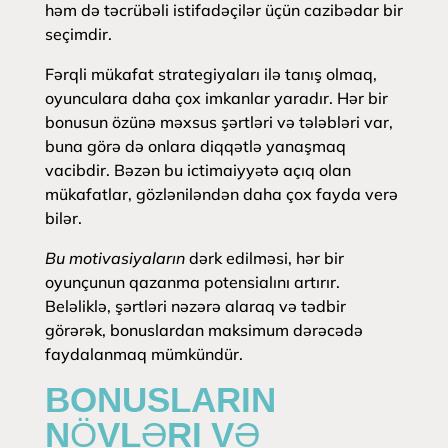
həm də təcrübəli istifadəçilər üçün cazibədar bir
seçimdir.
Fərqli mükafat strategiyaları ilə tanış olmaq,
oyunculara daha çox imkanlar yaradır. Hər bir
bonusun özünə məxsus şərtləri və tələbləri var,
buna görə də onlara diqqətlə yanaşmaq
vacibdir. Bəzən bu ictimaiyyətə açıq olan
mükafatlar, gözləniləndən daha çox fayda verə
bilər.
Bu motivasiyaların
dərk edilməsi, hər bir
oyunçunun qazanma potensialını artırır.
Beləliklə, şərtləri nəzərə alaraq və tədbir
görərək, bonuslardan maksimum dərəcədə
faydalanmaq mümkündür.
BONUSLARIN
NÖVLƏRI VƏ