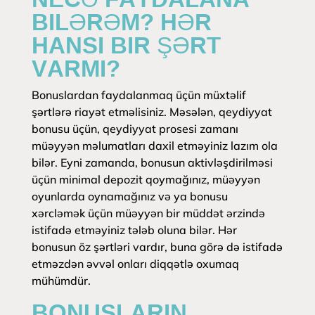
BILƏRƏM? HƏR
HANSI BIR ŞƏRT
VARMI?
Bonuslardan faydalanmaq üçün müxtəlif
şərtlərə riayət etməlisiniz. Məsələn, qeydiyyat
bonusu üçün, qeydiyyat prosesi zamanı
müəyyən məlumatları daxil etməyiniz lazım ola
bilər. Eyni zamanda, bonusun aktivləşdirilməsi
üçün minimal depozit qoymağınız, müəyyən
oyunlarda oynamağınız və ya bonusu
xərcləmək üçün müəyyən bir müddət ərzində
istifadə etməyiniz tələb oluna bilər. Hər
bonusun öz şərtləri vardır, buna görə də istifadə
etməzdən əvvəl onları diqqətlə oxumaq
mühümdür.
BONUSLARIN