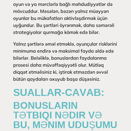
oyun və ya mərclərlə bağlı məhdudiyyətlər də
mövcuddur. Məsələn, bəzən yalnız müəyyən
oyunlar bu mükafatları aktivləşdirmək üçün
uyğundur. Bu şərtləri öyrənmək, daha səmərəli
strategiyalar qurmağa kömək edə bilər.
Yalnız şərtlərə əməl etməklə, oyunçular risklərini
minimuma endirə və maksimal fayda əldə edə
bilərlər. Beləliklə, bonuslardan faydalanma
prosesi daha müvəffəqiyyətli olur. Mütləq
diqqət etməlisiniz ki, iştirak etməzdən əvvəl
bütün qaydaları oxuyub başa düşəsiniz.
SUALLAR-CAVAB:
BONUSLARIN
TƏTBIQI NƏDIR VƏ
BU, MƏNIM UDUŞUMU