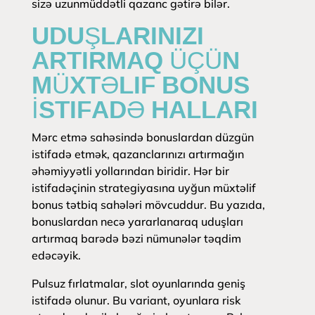
sizə uzunmüddətli qazanc gətirə bilər.
UDUŞLARINIZI
ARTIRMAQ ÜÇÜN
MÜXTƏLIF BONUS
İSTIFADƏ HALLARI
Mərc etmə sahəsində bonuslardan düzgün
istifadə etmək, qazanclarınızı artırmağın
əhəmiyyətli yollarından biridir. Hər bir
istifadəçinin strategiyasına uyğun müxtəlif
bonus tətbiq sahələri mövcuddur. Bu yazıda,
bonuslardan necə yararlanaraq uduşları
artırmaq barədə bəzi nümunələr təqdim
edəcəyik.
Pulsuz fırlatmalar, slot oyunlarında geniş
istifadə olunur. Bu variant, oyunlara risk