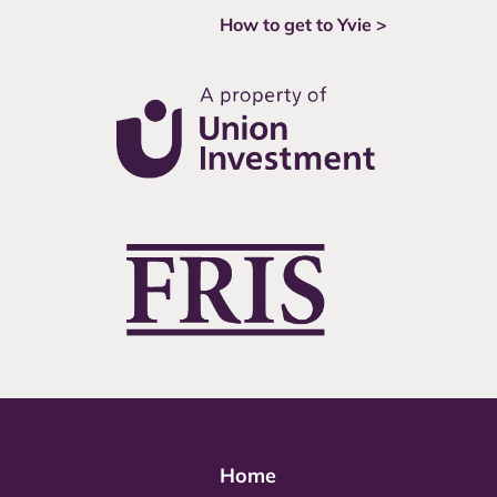
How to get to Yvie >
Home