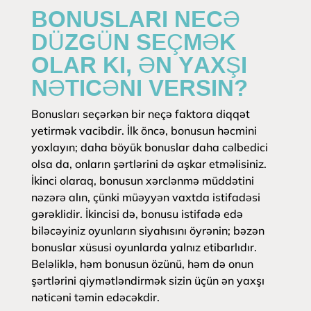
BONUSLARI NECƏ
DÜZGÜN SEÇMƏK
OLAR KI, ƏN YAXŞI
NƏTICƏNI VERSIN?
Bonusları seçərkən bir neçə faktora diqqət
yetirmək vacibdir. İlk öncə, bonusun həcmini
yoxlayın; daha böyük bonuslar daha cəlbedici
olsa da, onların şərtlərini də aşkar etməlisiniz.
İkinci olaraq, bonusun xərclənmə müddətini
nəzərə alın, çünki müəyyən vaxtda istifadəsi
gərəklidir. İkincisi də, bonusu istifadə edə
biləcəyiniz oyunların siyahısını öyrənin; bəzən
bonuslar xüsusi oyunlarda yalnız etibarlıdır.
Beləliklə, həm bonusun özünü, həm də onun
şərtlərini qiymətləndirmək sizin üçün ən yaxşı
nəticəni təmin edəcəkdir.