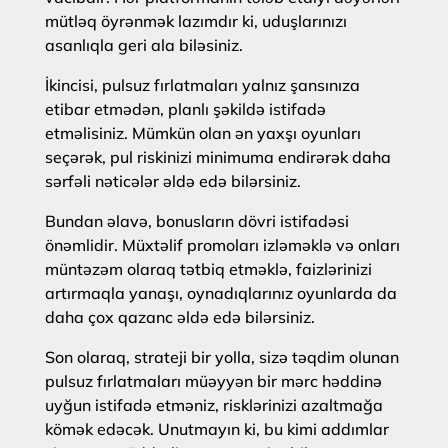
mütləq öyrənmək lazımdır ki, uduşlarınızı
asanlıqla geri ala biləsiniz.
İkincisi, pulsuz fırlatmaları yalnız şansınıza
etibar etmədən, planlı şəkildə istifadə
etməlisiniz. Mümkün olan ən yaxşı oyunları
seçərək, pul riskinizi minimuma endirərək daha
sərfəli nəticələr əldə edə bilərsiniz.
Bundan əlavə, bonusların dövri istifadəsi
önəmlidir. Müxtəlif promoları izləməklə və onları
müntəzəm olaraq tətbiq etməklə, faizlərinizi
artırmaqla yanaşı, oynadıqlarınız oyunlarda da
daha çox qazanc əldə edə bilərsiniz.
Son olaraq, strateji bir yolla, sizə təqdim olunan
pulsuz fırlatmaları müəyyən bir mərc həddinə
uyğun istifadə etməniz, risklərinizi azaltmağa
kömək edəcək. Unutmayın ki, bu kimi addımlar