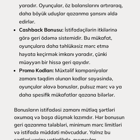
yaradır. Oyunçular, öz balanslarını artıraraq,
daha böyük uduşlar qazanma şansını əldə
edirlər.
Cashback Bonusu:
İstifadəçilərin itkilərinə
görə geri ödəmə sistemidir. Bu mükafat,
oyunçulara daha təhlükəsiz mərc etmə
həyata keçirmək imkanı yaradır, çünki
müəyyən bir hissə geri qayıdır.
Promo Kodları:
Müxtəlif kampaniyalar
zamanı təqdim olunan kodlar sayəsində,
oyunçular əlavə bonuslar, pulsuz mərc və ya
daha spesifik mükafatlar qazana bilərlər.
Bonusların istifadəsi zamanı mütləq şərtləri
oxumaq və başa düşmək lazımdır. Hər bonusun
geri qazanma tələbləri, minimum mərc limitləri
və istifadə müddəti mövcuddur. Yalnız bu
şərtləri yerinə yetirdikdə, oyunçular