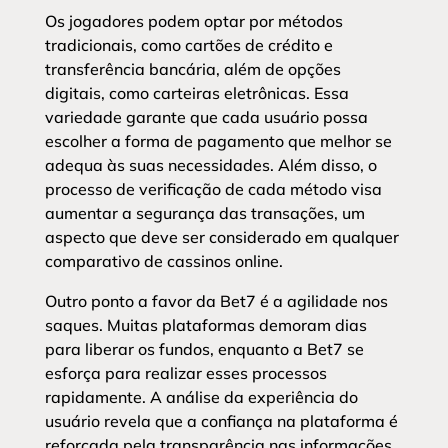
Os jogadores podem optar por métodos
tradicionais, como cartões de crédito e
transferência bancária, além de opções
digitais, como carteiras eletrônicas. Essa
variedade garante que cada usuário possa
escolher a forma de pagamento que melhor se
adequa às suas necessidades. Além disso, o
processo de verificação de cada método visa
aumentar a segurança das transações, um
aspecto que deve ser considerado em qualquer
comparativo de cassinos online.
Outro ponto a favor da Bet7 é a agilidade nos
saques. Muitas plataformas demoram dias
para liberar os fundos, enquanto a Bet7 se
esforça para realizar esses processos
rapidamente. A análise da experiência do
usuário revela que a confiança na plataforma é
reforçada pela transparência nas informações