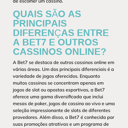
de escolher um cassino.
QUAIS SÃO AS
PRINCIPAIS
DIFERENÇAS ENTRE
A BET7 E OUTROS
CASSINOS ONLINE?
A Bet7 se destaca de outros cassinos online em
várias áreas. Um dos principais diferenciais é a
variedade de jogos oferecidos. Enquanto
muitos cassinos se concentram apenas em
jogos de slot ou apostas esportivas, a Bet7
oferece uma gama diversificada que inclui
mesas de poker, jogos de cassino ao vivo e uma
seleção impressionante de slots de diferentes
provedores. Além disso, a Bet7 é conhecida por
suas promoções atrativas e um programa de