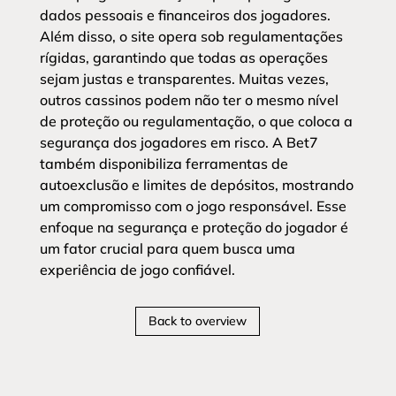
dados pessoais e financeiros dos jogadores.
Além disso, o site opera sob regulamentações
rígidas, garantindo que todas as operações
sejam justas e transparentes. Muitas vezes,
outros cassinos podem não ter o mesmo nível
de proteção ou regulamentação, o que coloca a
segurança dos jogadores em risco. A Bet7
também disponibiliza ferramentas de
autoexclusão e limites de depósitos, mostrando
um compromisso com o jogo responsável. Esse
enfoque na segurança e proteção do jogador é
um fator crucial para quem busca uma
experiência de jogo confiável.
Back to overview