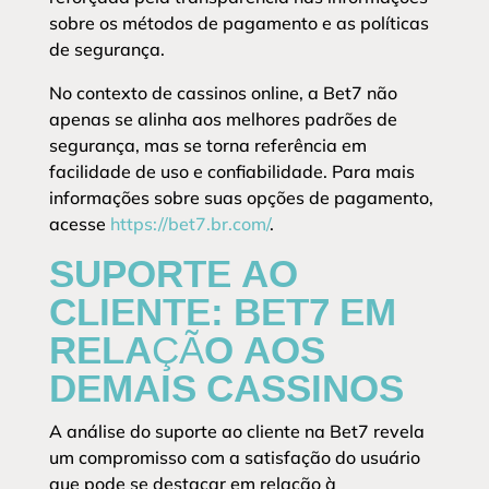
sobre os métodos de pagamento e as políticas
de segurança.
No contexto de cassinos online, a Bet7 não
apenas se alinha aos melhores padrões de
segurança, mas se torna referência em
facilidade de uso e confiabilidade. Para mais
informações sobre suas opções de pagamento,
acesse
https://bet7.br.com/
.
SUPORTE AO
CLIENTE: BET7 EM
RELAÇÃO AOS
DEMAIS CASSINOS
A análise do suporte ao cliente na Bet7 revela
um compromisso com a satisfação do usuário
que pode se destacar em relação à