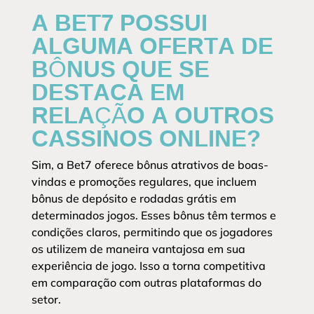
A BET7 POSSUI
ALGUMA OFERTA DE
BÔNUS QUE SE
DESTACA EM
RELAÇÃO A OUTROS
CASSINOS ONLINE?
Sim, a Bet7 oferece bônus atrativos de boas-
vindas e promoções regulares, que incluem
bônus de depósito e rodadas grátis em
determinados jogos. Esses bônus têm termos e
condições claros, permitindo que os jogadores
os utilizem de maneira vantajosa em sua
experiência de jogo. Isso a torna competitiva
em comparação com outras plataformas do
setor.