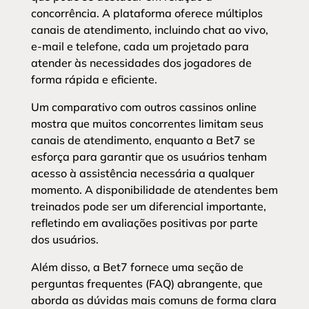
concorrência. A plataforma oferece múltiplos
canais de atendimento, incluindo chat ao vivo,
e-mail e telefone, cada um projetado para
atender às necessidades dos jogadores de
forma rápida e eficiente.
Um comparativo com outros cassinos online
mostra que muitos concorrentes limitam seus
canais de atendimento, enquanto a Bet7 se
esforça para garantir que os usuários tenham
acesso à assistência necessária a qualquer
momento. A disponibilidade de atendentes bem
treinados pode ser um diferencial importante,
refletindo em avaliações positivas por parte
dos usuários.
Além disso, a Bet7 fornece uma seção de
perguntas frequentes (FAQ) abrangente, que
aborda as dúvidas mais comuns de forma clara