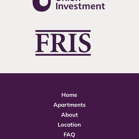
Home
Apartments
About
Location
FAQ