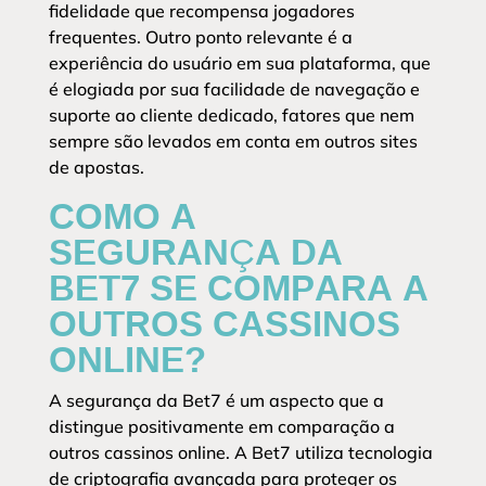
fidelidade que recompensa jogadores
frequentes. Outro ponto relevante é a
experiência do usuário em sua plataforma, que
é elogiada por sua facilidade de navegação e
suporte ao cliente dedicado, fatores que nem
sempre são levados em conta em outros sites
de apostas.
COMO A
SEGURANÇA DA
BET7 SE COMPARA A
OUTROS CASSINOS
ONLINE?
A segurança da Bet7 é um aspecto que a
distingue positivamente em comparação a
outros cassinos online. A Bet7 utiliza tecnologia
de criptografia avançada para proteger os