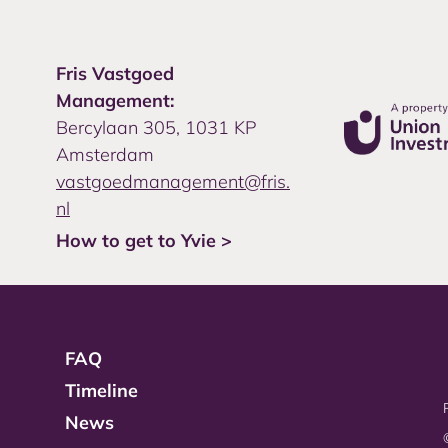
Fris Vastgoed
Management:
Bercylaan 305, 1031 KP
Amsterdam
vastgoedmanagement@fris.
nl
How to get to Yvie >
FAQ
Timeline
News