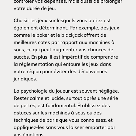
contrôler vos dépenses, mais aussi de prolonger
votre durée de jeu.
Choisir les jeux sur lesquels vous pariez est
également déterminant. Par exemple, des jeux
comme le poker et le blackjack offrent de
meilleures cotes par rapport aux machines à
sous, ce qui peut augmenter vos chances de
succès. En plus, il est impératif de comprendre
la réglementation qui entoure les jeux dans
votre région pour éviter des déconvenues
juridiques.
La psychologie du joueur est souvent négligée.
Rester calme et lucide, surtout après une série
de pertes, est fondamental. Établissez des
astuces sur les machines à sous ou des
techniques de paris que vous connaissez, et
appliquez-les sans vous laisser emporter par
vos émotions.