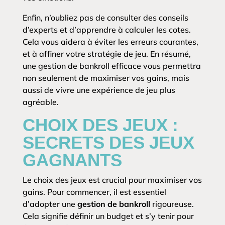
Enfin, n’oubliez pas de consulter des conseils
d’experts et d’apprendre à calculer les cotes.
Cela vous aidera à éviter les erreurs courantes,
et à affiner votre stratégie de jeu. En résumé,
une gestion de bankroll efficace vous permettra
non seulement de maximiser vos gains, mais
aussi de vivre une expérience de jeu plus
agréable.
CHOIX DES JEUX :
SECRETS DES JEUX
GAGNANTS
Le choix des jeux est crucial pour maximiser vos
gains. Pour commencer, il est essentiel
d’adopter une
gestion de bankroll
rigoureuse.
Cela signifie définir un budget et s’y tenir pour