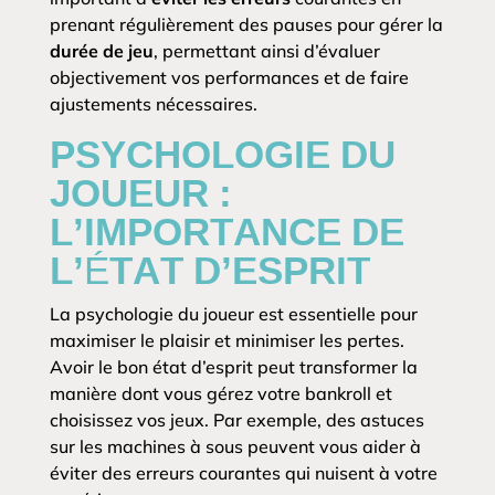
prenant régulièrement des pauses pour gérer la
durée de jeu
, permettant ainsi d’évaluer
objectivement vos performances et de faire
ajustements nécessaires.
PSYCHOLOGIE DU
JOUEUR :
L’IMPORTANCE DE
L’ÉTAT D’ESPRIT
La psychologie du joueur est essentielle pour
maximiser le plaisir et minimiser les pertes.
Avoir le bon état d’esprit peut transformer la
manière dont vous gérez votre bankroll et
choisissez vos jeux. Par exemple, des astuces
sur les machines à sous peuvent vous aider à
éviter des erreurs courantes qui nuisent à votre