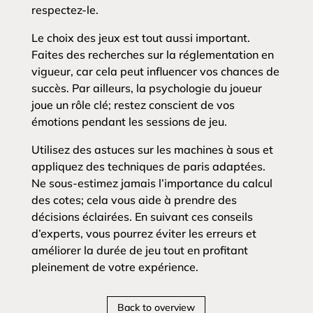
respectez-le.
Le choix des jeux est tout aussi important.
Faites des recherches sur la réglementation en
vigueur, car cela peut influencer vos chances de
succès. Par ailleurs, la psychologie du joueur
joue un rôle clé; restez conscient de vos
émotions pendant les sessions de jeu.
Utilisez des astuces sur les machines à sous et
appliquez des techniques de paris adaptées.
Ne sous-estimez jamais l’importance du calcul
des cotes; cela vous aide à prendre des
décisions éclairées. En suivant ces conseils
d’experts, vous pourrez éviter les erreurs et
améliorer la durée de jeu tout en profitant
pleinement de votre expérience.
Back to overview