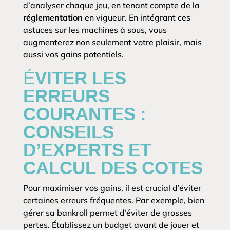
d’analyser chaque jeu, en tenant compte de la
réglementation
en vigueur. En intégrant ces
astuces sur les machines à sous, vous
augmenterez non seulement votre plaisir, mais
aussi vos gains potentiels.
ÉVITER LES
ERREURS
COURANTES :
CONSEILS
D’EXPERTS ET
CALCUL DES COTES
Pour maximiser vos gains, il est crucial d’éviter
certaines erreurs fréquentes. Par exemple, bien
gérer sa bankroll permet d’éviter de grosses
pertes. Établissez un budget avant de jouer et