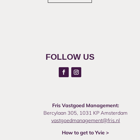
FOLLOW US
Fris Vastgoed Management:
Bercylaan 305, 1031 KP Amsterdam
vastgoedmanagement@fris.nl
How to get to Yvie >