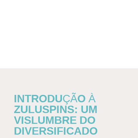
INTRODUÇÃO À
ZULUSPINS: UM
VISLUMBRE DO
DIVERSIFICADO