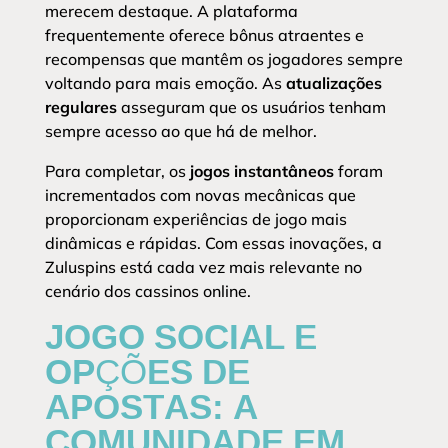
merecem destaque. A plataforma
frequentemente oferece bônus atraentes e
recompensas que mantêm os jogadores sempre
voltando para mais emoção. As
atualizações
regulares
asseguram que os usuários tenham
sempre acesso ao que há de melhor.
Para completar, os
jogos instantâneos
foram
incrementados com novas mecânicas que
proporcionam experiências de jogo mais
dinâmicas e rápidas. Com essas inovações, a
Zuluspins está cada vez mais relevante no
cenário dos cassinos online.
JOGO SOCIAL E
OPÇÕES DE
APOSTAS: A
COMUNIDADE EM