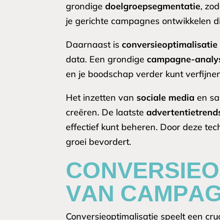
grondige
doelgroepsegmentatie
, zo
je gerichte campagnes ontwikkelen di
Daarnaast is
conversieoptimalisatie
data. Een grondige
campagne-analy
en je boodschap verder kunt verfijnen
Het inzetten van
sociale media
en s
creëren. De laatste
advertentietrend
effectief kunt beheren. Door deze te
groei bevordert.
CONVERSIEO
VAN CAMPAG
Conversieoptimalisatie speelt een c