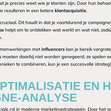
dat je precies weet wie je klanten zijn. Door hun beho
e resulteren in een betere
klantacquisitie
.
cruciaal. Dit houdt in dat je voortdurend je campagnes
se
helpt om te ontdekken wat werkt en wat niet, zodat
.
amenwerkingen met
influencers
kan je bereik vergrote
s
moeten daarbij niet worden genegeerd; ze spelen een
chnieken te combineren, kun je een succesvolle strate
PTIMALISATIE EN 
NE-ANALYSE
ruciale rol in moderne marketingstrategieën. Door he