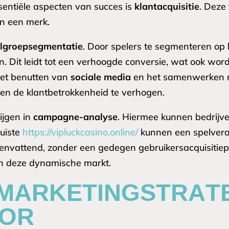
entiële aspecten van succes is
klantacquisitie
. Deze
n een merk.
lgroepsegmentatie
. Door spelers te segmenteren op
. Dit leidt tot een verhoogde conversie, wat ook word
Het benutten van
sociale media
en het samenwerken
en de klantbetrokkenheid te verhogen.
ijgen in
campagne-analyse
. Hiermee kunnen bedrijve
juiste
https://vipluckcasino.online/
kunnen een spelveran
nvattend, zonder een gedegen gebruikersacquisitiepla
in deze dynamische markt.
 MARKETINGSTRAT
TOR