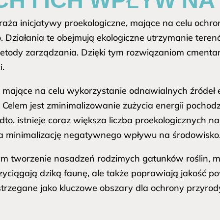
aża inicjatywy proekologiczne, mające na celu ochro
Działania te obejmują ekologiczne utrzymanie ter
etody zarządzania. Dzięki tym rozwiązaniom cmentarze
i.
mające na celu wykorzystanie odnawialnych źródeł en
ą. Celem jest zminimalizowanie zużycia energii pochod
to, istnieje coraz większa liczba proekologicznych
a minimalizację negatywnego wpływu na środowisko
 tym tworzenie nasadzeń rodzimych gatunków roślin, 
przyciągają dziką faunę, ale także poprawiają jakość p
trzegane jako kluczowe obszary dla ochrony przyrody