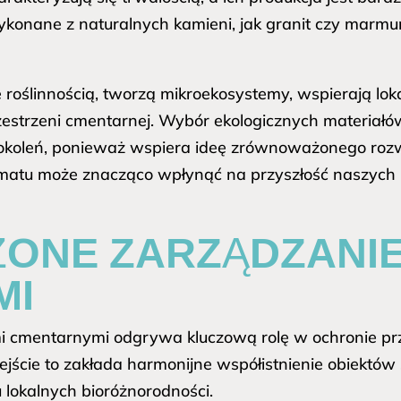
konane z naturalnych kamieni, jak granit czy marm
 roślinnością, tworzą mikroekosystemy, wspierają loka
estrzeni cmentarnej. Wybór ekologicznych materiał
pokoleń, ponieważ wspiera ideę zrównoważonego rozw
ematu może znacząco wpłynąć na przyszłość naszych 
NE ZARZĄDZANIE
MI
 cmentarnymi odgrywa kluczową rolę w ochronie pr
odejście to zakłada harmonijne współistnienie obiektó
lokalnych bioróżnorodności.