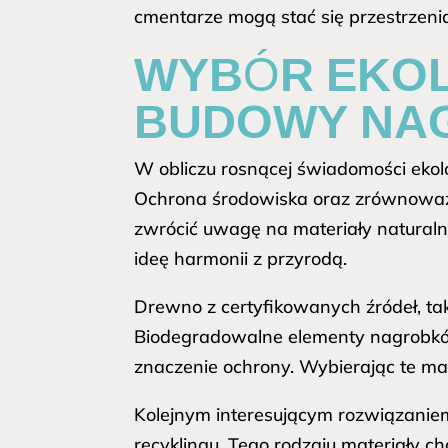
cmentarze mogą stać się przestrzeni
WYBÓR EKOL
BUDOWY NA
W obliczu rosnącej świadomości eko
Ochrona środowiska oraz zrównoważ
zwrócić uwagę na materiały naturalne
ideę harmonii z przyrodą.
Drewno z certyfikowanych źródeł, ta
Biodegradowalne elementy nagrobkó
znaczenie ochrony. Wybierając te mat
Kolejnym interesującym rozwiązaniem
recyklingu. Tego rodzaju materiały ch