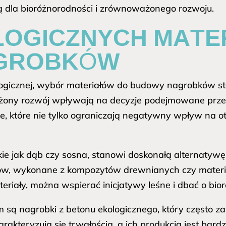
ą dla bioróżnorodności i zrównoważonego rozwoju.
OGICZNYCH MATE
GROBKÓW
logicznej, wybór materiałów do budowy nagrobków st
ony rozwój wpływają na decyzje podejmowane przez 
, które nie tylko ograniczają negatywny wpływ na ot
kie jak dąb czy sosna, stanowi doskonałą alternatyw
w, wykonane z kompozytów drewnianych czy materia
eriały, można wspierać inicjatywy leśne i dbać o bio
 są nagrobki z betonu ekologicznego, który często z
arakteryzują się trwałością, a ich produkcja jest bard