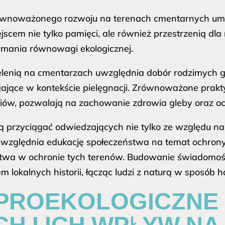
ównoważonego rozwoju na terenach cmentarnych umo
cem nie tylko pamięci, ale również przestrzenią dla r
ymania równowagi ekologicznej.
lenią na cmentarzach uwzględnia dobór rodzimych ga
ające w kontekście pielęgnacji. Zrównoważone praktyk
iów, pozwalają na zachowanie zdrowia gleby oraz 
 przyciągać odwiedzających nie tylko ze względu na 
uwzględnia edukację społeczeństwa na temat ochrony p
ctwa w ochronie tych terenów. Budowanie świadomośc
lokalnych historii, łącząc ludzi z naturą w sposób h
 PROEKOLOGICZNE
H I ICH WPŁYW NA