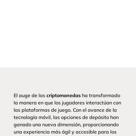
El auge de las
criptomonedas
ha transformado
la manera en que los jugadores interactúan con
las plataformas de juego. Con el avance de la
tecnología móvil, las opciones de depósito han
ganado una nueva dimensión, proporcionando
una experiencia más ágil y accesible para los