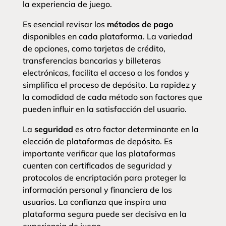
la experiencia de juego.
Es esencial revisar los
métodos de pago
disponibles en cada plataforma. La variedad
de opciones, como tarjetas de crédito,
transferencias bancarias y billeteras
electrónicas, facilita el acceso a los fondos y
simplifica el proceso de depósito. La rapidez y
la comodidad de cada método son factores que
pueden influir en la satisfacción del usuario.
La
seguridad
es otro factor determinante en la
elección de plataformas de depósito. Es
importante verificar que las plataformas
cuenten con certificados de seguridad y
protocolos de encriptación para proteger la
información personal y financiera de los
usuarios. La confianza que inspira una
plataforma segura puede ser decisiva en la