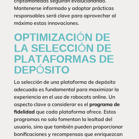
criptomonedas seguirán evolucionando.
Mantenerse informado y adoptar prácticas
responsables será clave para aprovechar al
máximo estas innovaciones.
OPTIMIZACIÓN DE
LA SELECCIÓN DE
PLATAFORMAS DE
DEPÓSITO
La selección de una plataforma de depósito
adecuada es fundamental para maximizar la
experiencia en el uso de robocats online. Un
aspecto clave a considerar es el
programa de
fidelidad
que cada plataforma ofrece. Estos
programas no solo fomentan la lealtad del
usuario, sino que también pueden proporcionar
bonificaciones y recompensas que enriquezcan