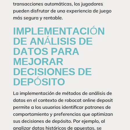
transacciones automáticas, los jugadores
pueden disfrutar de una experiencia de juego
más segura y rentable.
IMPLEMENTACIÓN
DE ANÁLISIS DE
DATOS PARA
MEJORAR
DECISIONES DE
DEPÓSITO
La implementación de métodos de análisis de
datos en el contexto de robocat online deposit
permite a los usuarios identificar patrones de
comportamiento y preferencias que optimizan
sus decisiones de depósito. Por ejemplo, al
analizar datos históricos de apuestas, se