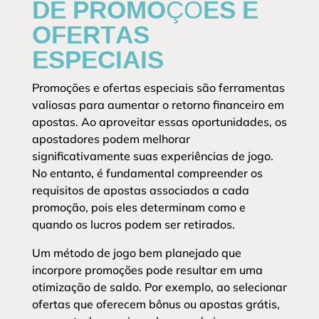
DE PROMOÇÕES E
OFERTAS
ESPECIAIS
Promoções e ofertas especiais são ferramentas
valiosas para aumentar o retorno financeiro em
apostas. Ao aproveitar essas oportunidades, os
apostadores podem melhorar
significativamente suas experiências de jogo.
No entanto, é fundamental compreender os
requisitos de apostas associados a cada
promoção, pois eles determinam como e
quando os lucros podem ser retirados.
Um método de jogo bem planejado que
incorpore promoções pode resultar em uma
otimização de saldo. Por exemplo, ao selecionar
ofertas que oferecem bônus ou apostas grátis,