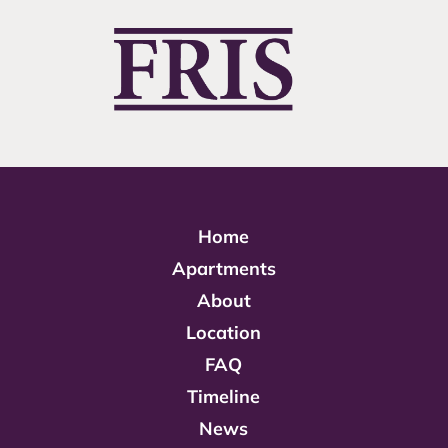
Home
Apartments
About
Location
FAQ
Timeline
News