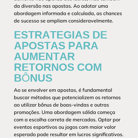
da diversão nas apostas. Ao adotar uma
abordagem informada e calculada, as chances
de sucesso se ampliam consideravelmente.
ESTRATEGIAS DE
APOSTAS PARA
AUMENTAR
RETORNOS COM
BÔNUS
Ao se envolver em apostas, é fundamental
buscar métodos que potencializem os retornos
ao utilizar bônus de boas-vindas e outras
promoções. Uma abordagem sólida começa
com a escolha correta de mercados. Optar por
eventos esportivos ou jogos com maior valor
esperado pode resultar em lucros significativos.