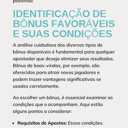
positivos!
IDENTIFICAÇÃO DE
BÔNUS FAVORÁVEIS
E SUAS CONDIÇÕES
A análise cuidadosa dos diversos tipos de
bônus disponíveis é fundamental para qualquer
apostador que deseja otimizar seus resultados.
Bônus de boas-vindas, por exemplo, são
oferecidos para atrair novos jogadores e
podem trazer vantagens significativas se
usados corretamente.
Ao escolher um bônus, é essencial examinar as
condições que o acompanham. Aqui estão
alguns pontos a considerar:
Requisitos de Apostas:
Essas condições