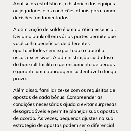
Analise as estatísticas, o histórico das equipes
ou jogadores e as condições atuais para tomar
decisões fundamentadas.
A otimização de saldo é uma prática essencial.
Dividir o bankroll em várias partes permite que
você colha benefícios de diferentes
oportunidades sem expor todo o capital a
riscos excessivos. A administração cuidadosa
do bankroll facilita o gerenciamento de perdas
e garante uma abordagem sustentável a longo
prazo.
Além disso, familiarize-se com os requisitos de
apostas de cada bônus. Compreender as
condições necessárias ajuda a evitar surpresas
desagradáveis e permite planejar suas apostas
de acordo. Às vezes, pequenos ajustes na sua
estratégia de apostas podem ser o diferencial