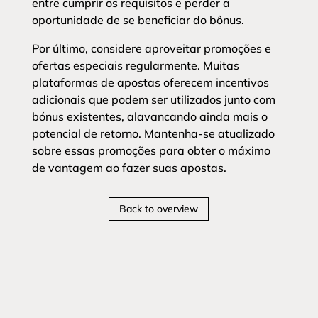
entre cumprir os requisitos e perder a
oportunidade de se beneficiar do bônus.
Por último, considere aproveitar promoções e
ofertas especiais regularmente. Muitas
plataformas de apostas oferecem incentivos
adicionais que podem ser utilizados junto com
bónus existentes, alavancando ainda mais o
potencial de retorno. Mantenha-se atualizado
sobre essas promoções para obter o máximo
de vantagem ao fazer suas apostas.
Back to overview