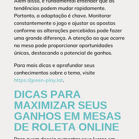
Além disso, é fundamental entender que as
tendências podem mudar rapidamente.
Portanto, a adaptação é chave. Monitorar
constantemente o jogo e ajustar as apostas
conforme as alterações percebidas pode fazer
uma grande diferença. A atenção ao que ocorre
na mesa pode proporcionar oportunidades
únicas, destacando o potencial de ganhos.
Para mais dicas e aprofundar seus
conhecimentos sobre o tema, visite
https://green-play.lat
.
DICAS PARA
MAXIMIZAR SEUS
GANHOS EM MESAS
DE ROLETA ONLINE