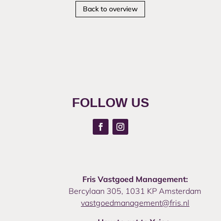
Back to overview
FOLLOW US
Fris Vastgoed Management:
Bercylaan 305, 1031 KP Amsterdam
vastgoedmanagement@fris.nl