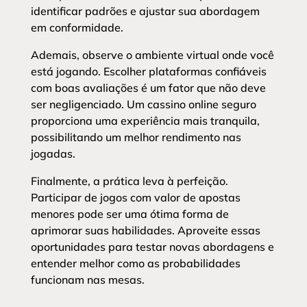
identificar padrões e ajustar sua abordagem
em conformidade.
Ademais, observe o ambiente virtual onde você
está jogando. Escolher plataformas confiáveis
com boas avaliações é um fator que não deve
ser negligenciado. Um cassino online seguro
proporciona uma experiência mais tranquila,
possibilitando um melhor rendimento nas
jogadas.
Finalmente, a prática leva à perfeição.
Participar de jogos com valor de apostas
menores pode ser uma ótima forma de
aprimorar suas habilidades. Aproveite essas
oportunidades para testar novas abordagens e
entender melhor como as probabilidades
funcionam nas mesas.