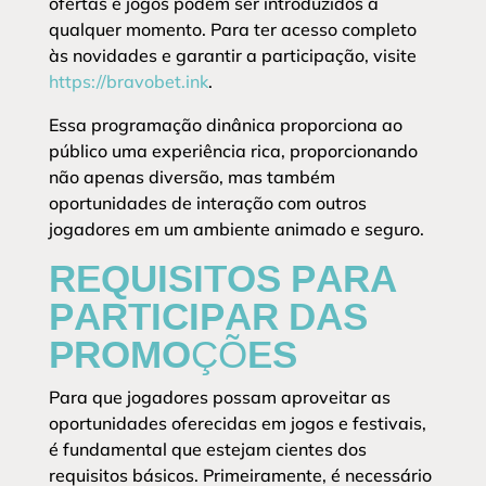
ofertas e jogos podem ser introduzidos a
qualquer momento. Para ter acesso completo
às novidades e garantir a participação, visite
https://bravobet.ink
.
Essa programação dinânica proporciona ao
público uma experiência rica, proporcionando
não apenas diversão, mas também
oportunidades de interação com outros
jogadores em um ambiente animado e seguro.
REQUISITOS PARA
PARTICIPAR DAS
PROMOÇÕES
Para que jogadores possam aproveitar as
oportunidades oferecidas em jogos e festivais,
é fundamental que estejam cientes dos
requisitos básicos. Primeiramente, é necessário