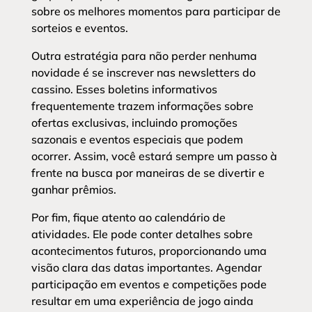
sobre os melhores momentos para participar de
sorteios e eventos.
Outra estratégia para não perder nenhuma
novidade é se inscrever nas newsletters do
cassino. Esses boletins informativos
frequentemente trazem informações sobre
ofertas exclusivas, incluindo promoções
sazonais e eventos especiais que podem
ocorrer. Assim, você estará sempre um passo à
frente na busca por maneiras de se divertir e
ganhar prêmios.
Por fim, fique atento ao calendário de
atividades. Ele pode conter detalhes sobre
acontecimentos futuros, proporcionando uma
visão clara das datas importantes. Agendar
participação em eventos e competições pode
resultar em uma experiência de jogo ainda