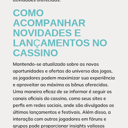
COMO
ACOMPANHAR
NOVIDADES E
LANÇAMENTOS NO
CASSINO
Mantendo-se atualizado sobre as novas
oportunidades e ofertas do universo dos jogos,
os jogadores podem maximizar sua experiência
e aproveitar ao máximo os bônus oferecidos.
Uma maneira eficaz de se informar é seguir os
canais oficiais do cassino, como seus sites e
perfis em redes sociais, onde são divulgados os
últimos lançamentos e festivais. Além disso, a
interação com outros jogadores em fóruns e
grupos pode proporcionar insights valiosos