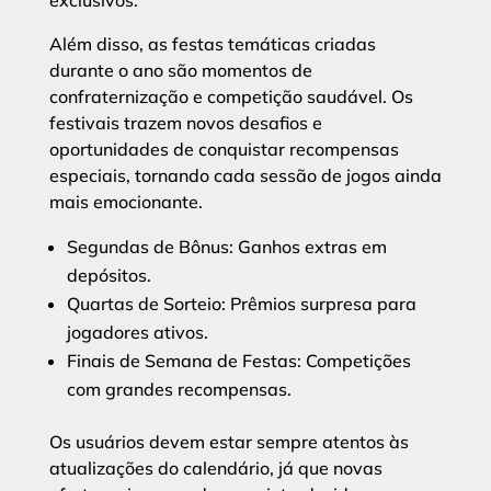
exclusivos.
Além disso, as festas temáticas criadas
durante o ano são momentos de
confraternização e competição saudável. Os
festivais trazem novos desafios e
oportunidades de conquistar recompensas
especiais, tornando cada sessão de jogos ainda
mais emocionante.
Segundas de Bônus: Ganhos extras em
depósitos.
Quartas de Sorteio: Prêmios surpresa para
jogadores ativos.
Finais de Semana de Festas: Competições
com grandes recompensas.
Os usuários devem estar sempre atentos às
atualizações do calendário, já que novas