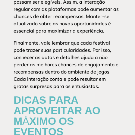
possam ser elegíveis. Assim, a interação
regular com as plataformas pode aumentar as
chances de obter recompensas. Manter-se
atualizado sobre as novas oportunidades é
essencial para maximizar a experiência.
Finalmente, vale lembrar que cada festival
pode trazer suas particularidades. Por isso,
conhecer as datas e detalhes ajuda a não
perder as melhores chances de engajamento e
recompensas dentro do ambiente de jogos.
Cada interação conta e pode resultar em
gratas surpresas para os entusiastas.
DICAS PARA
APROVEITAR AO
MÁXIMO OS
EVENTOS