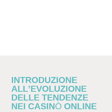
INTRODUZIONE
ALL’EVOLUZIONE
DELLE TENDENZE
NEI CASINÒ ONLINE