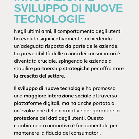
SVILUPPO DI NUOVE
TECNOLOGIE
Negli ultimi anni, il comportamento degli utenti
ha evoluto significativamente, richiedendo
un’adeguata risposta da parte delle aziende.
La prevedibilità delle azioni dei consumatori è
diventata cruciale, spingendo le aziende a
stabilire
partnership strategiche
per affrontare
la
crescita del settore
.
Il
sviluppo di nuove tecnologie
ha promosso
una
maggiore interazione sociale
attraverso
piattaforme digitali, ma ha anche portato a
un’evoluzione delle normative per garantire la
protezione dei dati degli utenti. Questo
cambiamento normativo è fondamentale per
mantenere la fiducia dei consumatori.