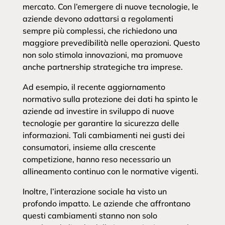
mercato. Con l’emergere di nuove tecnologie, le
aziende devono adattarsi a regolamenti
sempre più complessi, che richiedono una
maggiore prevedibilità nelle operazioni. Questo
non solo stimola innovazioni, ma promuove
anche partnership strategiche tra imprese.
Ad esempio, il recente aggiornamento
normativo sulla protezione dei dati ha spinto le
aziende ad investire in sviluppo di nuove
tecnologie per garantire la sicurezza delle
informazioni. Tali cambiamenti nei gusti dei
consumatori, insieme alla crescente
competizione, hanno reso necessario un
allineamento continuo con le normative vigenti.
Inoltre, l’interazione sociale ha visto un
profondo impatto. Le aziende che affrontano
questi cambiamenti stanno non solo