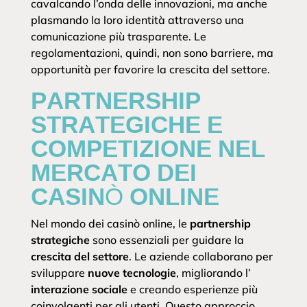
cavalcando l’onda delle innovazioni, ma anche
plasmando la loro identità attraverso una
comunicazione più trasparente. Le
regolamentazioni, quindi, non sono barriere, ma
opportunità per favorire la crescita del settore.
PARTNERSHIP
STRATEGICHE E
COMPETIZIONE NEL
MERCATO DEI
CASINÒ ONLINE
Nel mondo dei casinò online, le
partnership
strategiche
sono essenziali per guidare la
crescita del settore
. Le aziende collaborano per
sviluppare
nuove tecnologie
, migliorando l’
interazione sociale
e creando esperienze più
coinvolgenti per gli utenti. Questo approccio