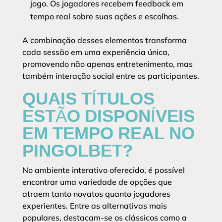
jogo. Os jogadores recebem feedback em
tempo real sobre suas ações e escolhas.
A combinação desses elementos transforma
cada sessão em uma experiência única,
promovendo não apenas entretenimento, mas
também interação social entre os participantes.
QUAIS TÍTULOS
ESTÃO DISPONÍVEIS
EM TEMPO REAL NO
PINGOLBET?
No ambiente interativo oferecido, é possível
encontrar uma variedade de opções que
atraem tanto novatos quanto jogadores
experientes. Entre as alternativas mais
populares, destacam-se os clássicos como a