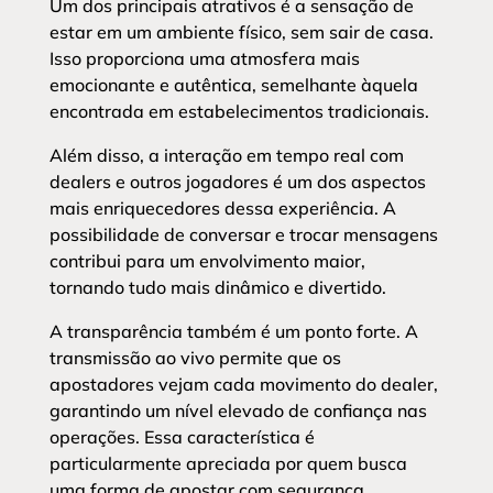
Um dos principais atrativos é a sensação de
estar em um ambiente físico, sem sair de casa.
Isso proporciona uma atmosfera mais
emocionante e autêntica, semelhante àquela
encontrada em estabelecimentos tradicionais.
Além disso, a interação em tempo real com
dealers e outros jogadores é um dos aspectos
mais enriquecedores dessa experiência. A
possibilidade de conversar e trocar mensagens
contribui para um envolvimento maior,
tornando tudo mais dinâmico e divertido.
A transparência também é um ponto forte. A
transmissão ao vivo permite que os
apostadores vejam cada movimento do dealer,
garantindo um nível elevado de confiança nas
operações. Essa característica é
particularmente apreciada por quem busca
uma forma de apostar com segurança.