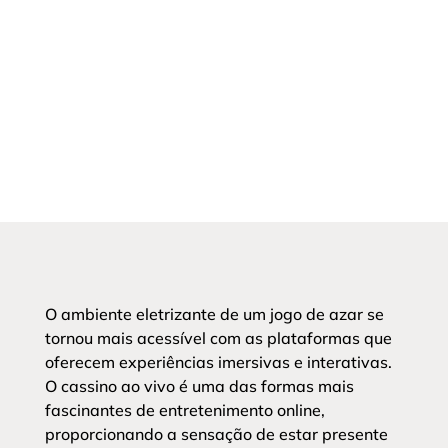
O ambiente eletrizante de um jogo de azar se
tornou mais acessível com as plataformas que
oferecem experiências imersivas e interativas.
O cassino ao vivo é uma das formas mais
fascinantes de entretenimento online,
proporcionando a sensação de estar presente