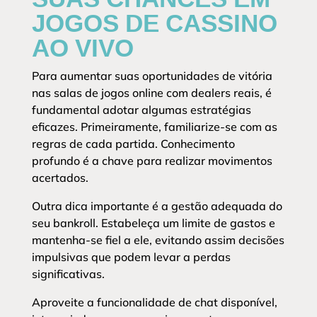
JOGOS DE CASSINO
AO VIVO
Para aumentar suas oportunidades de vitória
nas salas de jogos online com dealers reais, é
fundamental adotar algumas estratégias
eficazes. Primeiramente, familiarize-se com as
regras de cada partida. Conhecimento
profundo é a chave para realizar movimentos
acertados.
Outra dica importante é a gestão adequada do
seu bankroll. Estabeleça um limite de gastos e
mantenha-se fiel a ele, evitando assim decisões
impulsivas que podem levar a perdas
significativas.
Aproveite a funcionalidade de chat disponível,