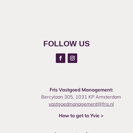
FOLLOW US
Fris Vastgoed Management:
Bercylaan 305, 1031 KP Amsterdam
vastgoedmanagement@fris.nl
How to get to Yvie >