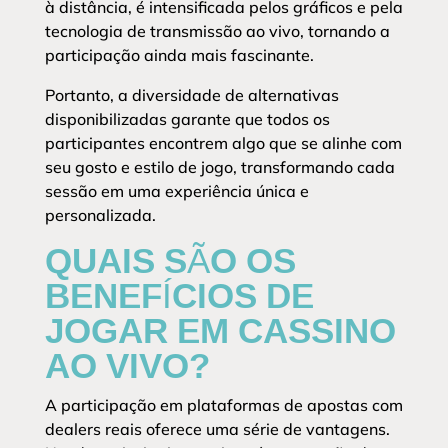
à distância, é intensificada pelos gráficos e pela
tecnologia de transmissão ao vivo, tornando a
participação ainda mais fascinante.
Portanto, a diversidade de alternativas
disponibilizadas garante que todos os
participantes encontrem algo que se alinhe com
seu gosto e estilo de jogo, transformando cada
sessão em uma experiência única e
personalizada.
QUAIS SÃO OS
BENEFÍCIOS DE
JOGAR EM CASSINO
AO VIVO?
A participação em plataformas de apostas com
dealers reais oferece uma série de vantagens.