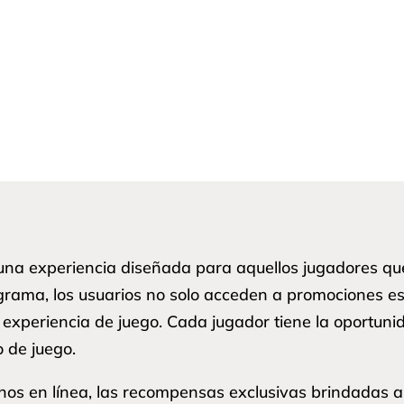
una experiencia diseñada para aquellos jugadores qu
ograma, los usuarios no solo acceden a promociones e
u experiencia de juego. Cada jugador tiene la oportun
o de juego.
sinos en línea, las recompensas exclusivas brindadas