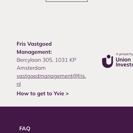
Fris Vastgoed
Management:
Bercylaan 305, 1031 KP
Amsterdam
vastgoedmanagement@fris.
nl
How to get to Yvie >
FAQ