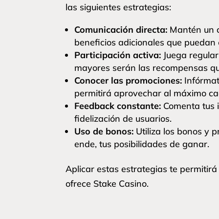
las siguientes estrategias:
Comunicación directa:
Mantén un co
beneficios adicionales que puedan e
Participación activa:
Juega regular
mayores serán las recompensas qu
Conocer las promociones:
Infórmate
permitirá aprovechar al máximo ca
Feedback constante:
Comenta tus i
fidelización de usuarios.
Uso de bonos:
Utiliza los bonos y 
ende, tus posibilidades de ganar.
Aplicar estas estrategias te permitir
ofrece Stake Casino.