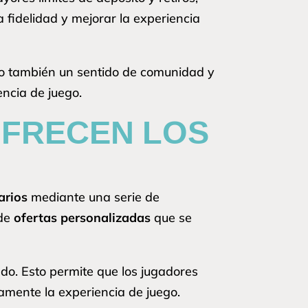
 fidelidad y mejorar la experiencia
no también un sentido de comunidad y
ncia de juego.
OFRECEN LOS
arios
mediante una serie de
 de
ofertas personalizadas
que se
do. Esto permite que los jugadores
vamente la experiencia de juego.