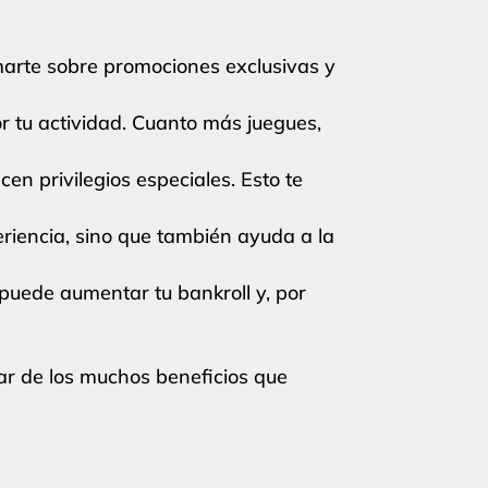
marte sobre promociones exclusivas y
 tu actividad. Cuanto más juegues,
en privilegios especiales. Esto te
riencia, sino que también ayuda a la
puede aumentar tu bankroll y, por
tar de los muchos beneficios que