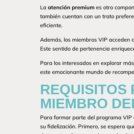
La
atención premium
es otro compon
también cuentan con un trato preferen
eficiente.
Además, los miembros VIP acceden 
Este sentido de pertenencia enriquece 
Para los interesados en explorar más
este emocionante mundo de recompe
REQUISITOS
MIEMBRO DE
Para formar parte del programa VIP e
su fidelización. Primero, se espera q