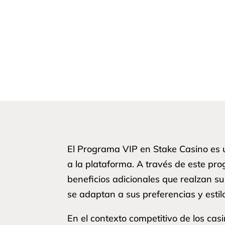
El Programa VIP en Stake Casino es 
a la plataforma. A través de este pr
beneficios adicionales que realzan s
se adaptan a sus preferencias y estil
En el contexto competitivo de los ca