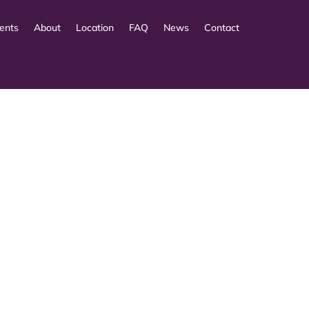
ents
About
Location
FAQ
News
Contact