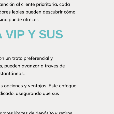
ción al cliente prioritaria, cada
dores leales pueden descubrir cómo
sino puede ofrecer.
VIP Y SUS
n un trato preferencial y
s, pueden avanzar a través de
nstantáneas.
s opciones y ventajas. Este enfoque
edicado, asegurando que sus
res límites de depósito y retiros,