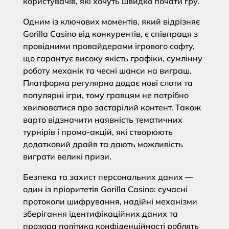
користувачів, які хочуть швидко почати гру.
Одним із ключових моментів, який відрізняє
Gorilla Casino від конкурентів, є співпраця з
провідними провайдерами ігрового софту,
що гарантує високу якість графіки, сумлінну
роботу механік та чесні шанси на виграш.
Платформа регулярно додає нові слоти та
популярні ігри, тому гравцям не потрібно
хвилюватися про застарілий контент. Також
варто відзначити наявність тематичних
турнірів і промо-акцій, які створюють
додатковий драйв та дають можливість
виграти великі призи.
Безпека та захист персональних даних —
один із пріоритетів Gorilla Casino: сучасні
протоколи шифрування, надійні механізми
зберігання ідентифікаційних даних та
прозора політика конфіденційності роблять