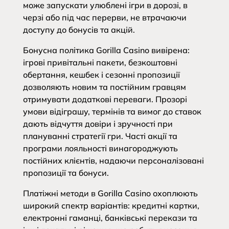
може запускати улюблені ігри в дорозі, в
черзі або під час перерви, не втрачаючи
доступу до бонусів та акцій.
Бонусна політика Gorilla Casino вивірена:
ігрові привітальні пакети, безкоштовні
обертання, кешбек і сезонні пропозиції
дозволяють новим та постійним гравцям
отримувати додаткові переваги. Прозорі
умови відіграшу, термінів та вимог до ставок
дають відчуття довіри і зручності при
плануванні стратегії гри. Часті акції та
програми лояльності винагороджують
постійних клієнтів, надаючи персоналізовані
пропозиції та бонуси.
Платіжні методи в Gorilla Casino охоплюють
широкий спектр варіантів: кредитні картки,
електронні гаманці, банківські перекази та