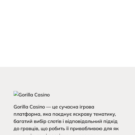
Gorilla Casino — це сучасна ігрова
платформа, яка поєднує яскраву тематику,
багатий вибір слотів і відповідальний підхід
до гравців, що робить її привабливою для як