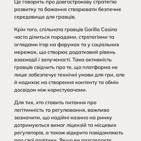
Це говорить про довгострокову стратегію
розвитку та бажання створювати безпечне
середовище для гравців.
Крім того, спільнота гравців Gorilla Casino
часто ділиться порадами, стратегіями та
оглядами ігор на форумах та у соціальних
мережах, що створює додатковий рівень
взаємодії і залученості. Така активність
гравців свідчить про те, що платформа не
лише забезпечує технічні умови для гри, але
й надихає на створення контенту та обмін
досвідом між користувачами.
Для тих, хто ставить питання про
легітимність та регулювання, важливо
зазначити, що надійні казино на ринку
дотримуються вимог ліцензій та місцевих
регуляторів, а також відкрито повідомляють
про свої політики. Якщо ви розглядаєте