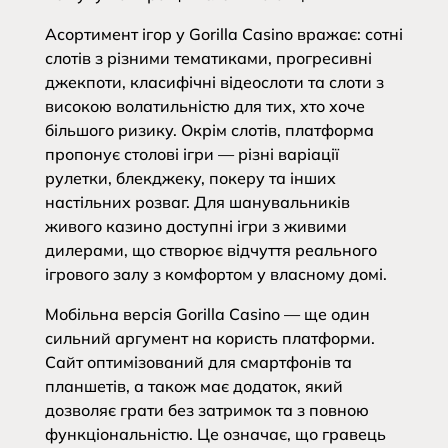
Асортимент ігор у Gorilla Casino вражає: сотні
слотів з різними тематиками, прогресивні
джекпоти, класифічні відеослоти та слоти з
високою волатильністю для тих, хто хоче
більшого ризику. Окрім слотів, платформа
пропонує столові ігри — різні варіації
рулетки, блекджеку, покеру та інших
настільних розваг. Для шанувальників
живого казино доступні ігри з живими
дилерами, що створює відчуття реального
ігрового залу з комфортом у власному домі.
Мобільна версія Gorilla Casino — ще один
сильний аргумент на користь платформи.
Сайт оптимізований для смартфонів та
планшетів, а також має додаток, який
дозволяє грати без затримок та з повною
функціональністю. Це означає, що гравець