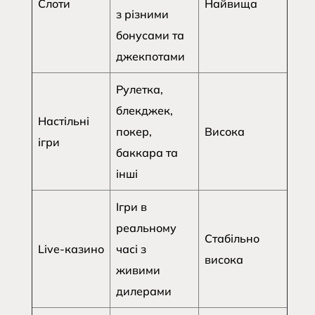
Слоти
Найвища
з різними
бонусами та
джекпотами
Рулетка,
блекджек,
Настільні
покер,
Висока
ігри
баккара та
інші
Ігри в
реальному
Стабільно
Live-казино
часі з
висока
живими
дилерами