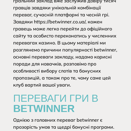
гральний заклад вже заслужив довіру тисяч
гравців завдяки унікальній комбінації
переваг, сучасній платформі та чесній грі.
Завдяки https://betwinner.co.ua/, кожен
гравець може легко перейти до офіційного
сайту та особисто переконатись у численних
перевагах казино. В цьому матеріалі ми
розглянемо причини популярності betwinner,
основні переваги закладу, надамо корисні
поради для новачків, розповімо про
особливості вибору слотів та бонусних
пропозицій, а також про те, чому саме цей
клуб вартий вашої уваги.
ПЕРЕВАГИ ГРИ В
BETWINNER
Однією з головних переваг betwinner є
прозорість умов та щедрі бонусні програми.