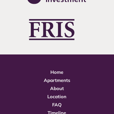
Home
Apartments
About
Location
FAQ
Timeline