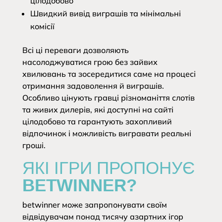
цілодобово
Швидкий вивід виграшів та мінімальні
комісії
Всі ці переваги дозволяють
насолоджуватися грою без зайвих
хвилювань та зосередитися саме на процесі
отримання задоволення й виграшів.
Особливо цінують гравці різноманіття слотів
та живих дилерів, які доступні на сайті
цілодобово та гарантують захопливий
відпочинок і можливість вигравати реальні
гроші.
ЯКІ ІГРИ ПРОПОНУЄ
BETWINNER?
betwinner може запропонувати своїм
відвідувачам понад тисячу азартних ігор