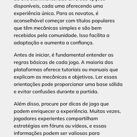
disponíveis, cada uma oferecendo uma
experiência única. Para os novatos, é
aconselhável começar com títulos populares
que têm mecânicas simples e são bem
recebidos pela comunidade. Isso facilita a
adaptação e aumenta a confiança.
Antes de iniciar, é fundamental entender as
regras básicas de cada jogo. A maioria das
plataformas oferece tutoriais ou manuais que
explicam as mecânicas e objetivos. Ler essas
orientações pode proporcionar uma base sólida
e evitar confusões durante a partida.
Além disso, procure por dicas de jogo que
podem enriquecer a experiência. Muitas vezes,
jogadores experientes compartilham
estratégias em fóruns ou vídeos, e essas
informações podem ser valiosas para