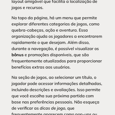
layout amigável que facilita a localização de
jogos e recursos.
No topo da página, há um menu que permite
explorar diferentes categorias de jogos, como
quebra-cabeças, ação e aventura. Essa
organização ajuda os jogadores a encontrarem
rapidamente o que desejam. Além disso,
durante a navegação, é possível visualizar os
bônus
e promoções disponíveis, que são
frequentemente atualizados para proporcionar
benefícios extras aos usuários.
Na seção de jogos, ao selecionar um título, o
jogador pode acessar informações detalhadas,
incluindo descrições e avaliações. Isso permite
que você escolha sua próxima partida com
base nas preferências pessoais. Não esqueça
de verificar as
dicas de jogo
, que
frequentemente aparecem como pop-ups ou