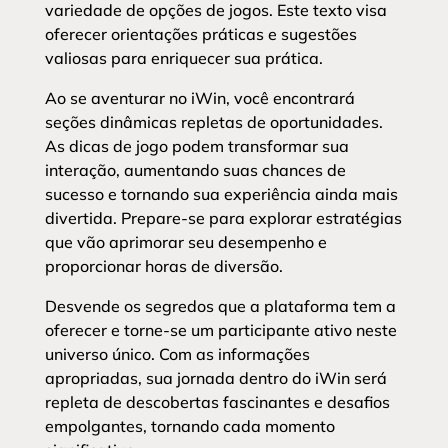
variedade de opções de jogos. Este texto visa
oferecer orientações práticas e sugestões
valiosas para enriquecer sua prática.
Ao se aventurar no iWin, você encontrará
seções dinâmicas repletas de oportunidades.
As dicas de jogo podem transformar sua
interação, aumentando suas chances de
sucesso e tornando sua experiência ainda mais
divertida. Prepare-se para explorar estratégias
que vão aprimorar seu desempenho e
proporcionar horas de diversão.
Desvende os segredos que a plataforma tem a
oferecer e torne-se um participante ativo neste
universo único. Com as informações
apropriadas, sua jornada dentro do iWin será
repleta de descobertas fascinantes e desafios
empolgantes, tornando cada momento