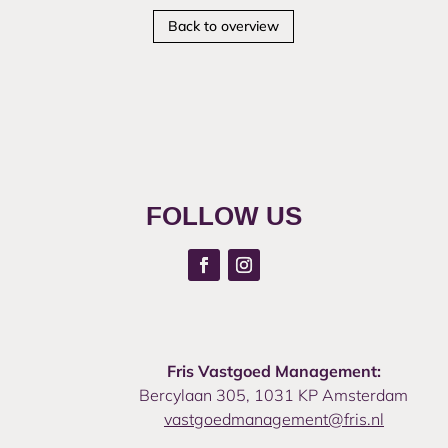
Back to overview
FOLLOW US
Fris Vastgoed Management:
Bercylaan 305, 1031 KP Amsterdam
vastgoedmanagement@fris.nl