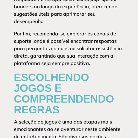
banners ao longo da experiência, oferecendo
sugestões úteis para aprimorar seu
desempenho.
Por fim, recomenda-se explorar os canais de
suporte, onde é possível encontrar respostas
para perguntas comuns ou solicitar assistência
direta, garantindo que sua interação com a
plataforma seja sempre positiva.
ESCOLHENDO
JOGOS E
COMPREENDENDO
REGRAS
A seleção de jogos é uma das etapas mais
emocionantes ao se aventurar neste ambiente
de entretenimento. São diversas opções