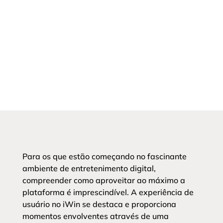
Para os que estão começando no fascinante
ambiente de entretenimento digital,
compreender como aproveitar ao máximo a
plataforma é imprescindível. A experiência de
usuário no iWin se destaca e proporciona
momentos envolventes através de uma