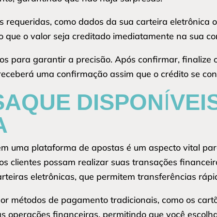
 requeridas, como dados da sua carteira eletrônica 
do que o valor seja creditado imediatamente na sua co
dos para garantir a precisão. Após confirmar, finaliz
receberá uma confirmação assim que o crédito se conc
AQUE DISPONÍVEI
A
em uma plataforma de apostas é um aspecto vital par
s clientes possam realizar suas transações financei
rteiras eletrônicas, que permitem transferências rápid
 por métodos de pagamento tradicionais, como os cart
nas operações financeiras, permitindo que você escol