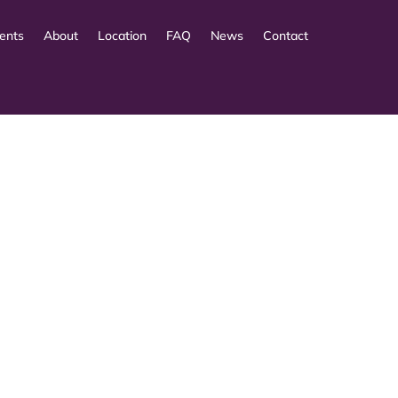
ents
About
Location
FAQ
News
Contact