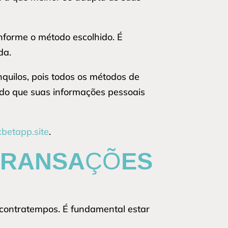
onforme o método escolhido. É
da.
quilos, pois todos os métodos de
ndo que suas informações pessoais
ixbetapp.site
.
TRANSAÇÕES
 contratempos. É fundamental estar