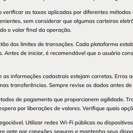
verificar as taxas aplicadas por diferentes métodos
enientes, sem considerar que algumas carteiras eletr
do o valor final da operação.
tão dos limites de transações. Cada plataforma estab
Antes de iniciar, é recomendável que o usuário cons
 as informações cadastrais estejam corretas. Erros a
nas transferências. Sempre revise os dados antes de
 métodos de pagamento que proporcionem agilidade. 
spera por liberações de valores. Verifique quais opçõ
egociável. Utilizar redes Wi-Fi públicas ou dispositi
re opte por conexões seguras e mantenha seus dispos