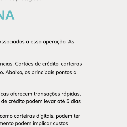
NA
 associados a essa operação. As
ias. Cartões de crédito, carteiras
o. Abaixo, os principais pontos a
nicas oferecem transações rápidas,
 de crédito podem levar até 5 dias
omo carteiras digitais, podem ter
mento podem implicar custos