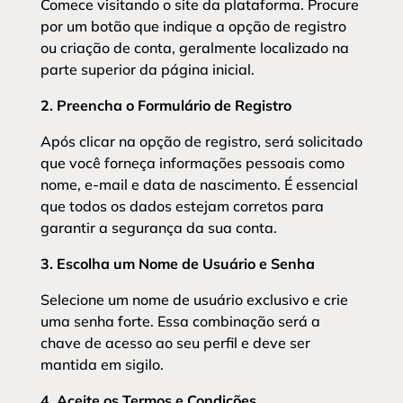
Comece visitando o site da plataforma. Procure
por um botão que indique a opção de registro
ou criação de conta, geralmente localizado na
parte superior da página inicial.
2. Preencha o Formulário de Registro
Após clicar na opção de registro, será solicitado
que você forneça informações pessoais como
nome, e-mail e data de nascimento. É essencial
que todos os dados estejam corretos para
garantir a segurança da sua conta.
3. Escolha um Nome de Usuário e Senha
Selecione um nome de usuário exclusivo e crie
uma senha forte. Essa combinação será a
chave de acesso ao seu perfil e deve ser
mantida em sigilo.
4. Aceite os Termos e Condições