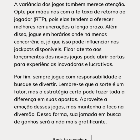
A variância dos jogos também merece atenção.
Opte por máquinas com alta taxa de retorno ao
jogador (RTP), pois elas tendem a oferecer
melhores remunerações a longo prazo. Além
disso, jogue em horários onde há menos
concorrência, já que isso pode influenciar nos
jackpots disponíveis. Ficar atento aos
lançamentos dos novos jogos pode abrir portas
para experiências inovadoras e lucrativas.
Por fim, sempre jogue com responsabilidade e
busque se divertir. Lembre-se que a sorte é um
fator, mas a estratégia certa pode fazer toda a
diferença em suas apostas. Aproveite a
emoção desses jogos, mas mantenha o foco na
diversão. Dessa forma, sua jornada em busca
de ganhos será ainda mais gratificante.
Back to overview