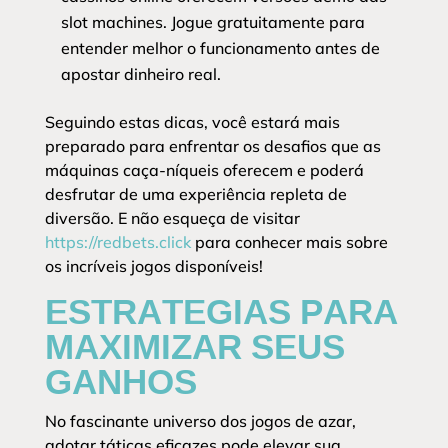
slot machines. Jogue gratuitamente para
entender melhor o funcionamento antes de
apostar dinheiro real.
Seguindo estas dicas, você estará mais
preparado para enfrentar os desafios que as
máquinas caça-níqueis oferecem e poderá
desfrutar de uma experiência repleta de
diversão. E não esqueça de visitar
https://redbets.click
para conhecer mais sobre
os incríveis jogos disponíveis!
ESTRATEGIAS PARA
MAXIMIZAR SEUS
GANHOS
No fascinante universo dos jogos de azar,
adotar táticas eficazes pode elevar sua