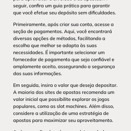
seguir, confira um guia prático para garantir
que você efetue seu depósito sem dificuldades.
Primeiramente, após criar sua conta, acesse a
seção de pagamentos. Aqui, você encontrará
diversas opções de métodos, facilitando a
escolha que melhor se adapta às suas
necessidades. É importante selecionar um
fornecedor de pagamento que seja confiável e
amplamente aceito, assegurando a segurança
das suas informações.
Em seguida, insira o valor que deseja depositar.
A maioria dos sites de apostas recomenda um
valor inicial que possibilite explorar os jogos
populares, como as slot machines. Além disso,
considere a utilização de uma estratégia de
apostas para maximizar seu aproveitamento.