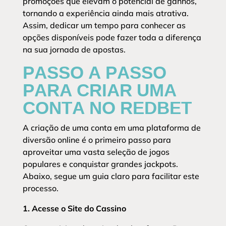
promoções que elevam o potencial de ganhos,
tornando a experiência ainda mais atrativa.
Assim, dedicar um tempo para conhecer as
opções disponíveis pode fazer toda a diferença
na sua jornada de apostas.
PASSO A PASSO
PARA CRIAR UMA
CONTA NO REDBET
A criação de uma conta em uma plataforma de
diversão online é o primeiro passo para
aproveitar uma vasta seleção de jogos
populares e conquistar grandes jackpots.
Abaixo, segue um guia claro para facilitar este
processo.
1. Acesse o Site do Cassino