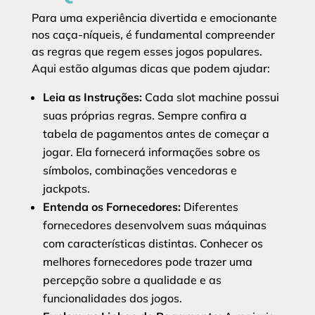
Para uma experiência divertida e emocionante
nos caça-níqueis, é fundamental compreender
as regras que regem esses jogos populares.
Aqui estão algumas dicas que podem ajudar:
Leia as Instruções:
Cada slot machine possui
suas próprias regras. Sempre confira a
tabela de pagamentos antes de começar a
jogar. Ela fornecerá informações sobre os
símbolos, combinações vencedoras e
jackpots.
Entenda os Fornecedores:
Diferentes
fornecedores desenvolvem suas máquinas
com características distintas. Conhecer os
melhores fornecedores pode trazer uma
percepção sobre a qualidade e as
funcionalidades dos jogos.