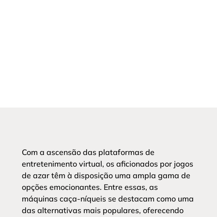
Com a ascensão das plataformas de
entretenimento virtual, os aficionados por jogos
de azar têm à disposição uma ampla gama de
opções emocionantes. Entre essas, as
máquinas caça-níqueis se destacam como uma
das alternativas mais populares, oferecendo