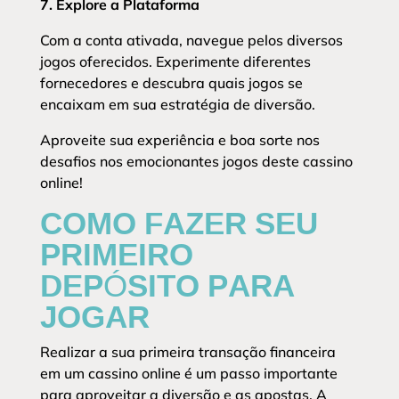
7. Explore a Plataforma
Com a conta ativada, navegue pelos diversos
jogos oferecidos. Experimente diferentes
fornecedores e descubra quais jogos se
encaixam em sua estratégia de diversão.
Aproveite sua experiência e boa sorte nos
desafios nos emocionantes jogos deste cassino
online!
COMO FAZER SEU
PRIMEIRO
DEPÓSITO PARA
JOGAR
Realizar a sua primeira transação financeira
em um cassino online é um passo importante
para aproveitar a diversão e as apostas. A