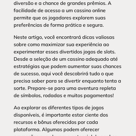
diversão e a chance de grandes prêmios. A
facilidade de acesso a um cassino online
permite que os jogadores explorem suas
preferências de forma prática e segura.
Neste artigo, você encontrará dicas valiosas
sobre como maximizar sua experiência ao
experimentar esses divertidos jogos de slots.
Desde a seleção de um cassino adequado até
estratégias que podem aumentar suas chances
de sucesso, aqui você descobrirá tudo o que
precisa saber para se divertir enquanto tenta a
sorte. Prepare-se para uma aventura repleta
de símbolos, rodadas e muitos pagamentos!
Ao explorar os diferentes tipos de jogos
disponíveis, é importante estar ciente dos
recursos e bônus oferecidos por cada
plataforma. Algumas podem oferecer