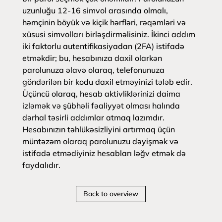
uzunluğu 12-16 simvol arasında olmalı,
həmçinin böyük və kiçik hərfləri, rəqəmləri və
xüsusi simvolları birləşdirməlisiniz. İkinci addım
iki faktorlu autentifikasiyadan (2FA) istifadə
etməkdir; bu, hesabınıza daxil olarkən
parolunuza əlavə olaraq, telefonunuza
göndərilən bir kodu daxil etməyinizi tələb edir.
Üçüncü olaraq, hesab aktivliklərinizi daima
izləmək və şübhəli fəaliyyət olması halında
dərhal təsirli addımlar atmaq lazımdır.
Hesabınızın təhlükəsizliyini artırmaq üçün
müntəzəm olaraq parolunuzu dəyişmək və
istifadə etmədiyiniz hesabları ləğv etmək də
faydalıdır.
Back to overview