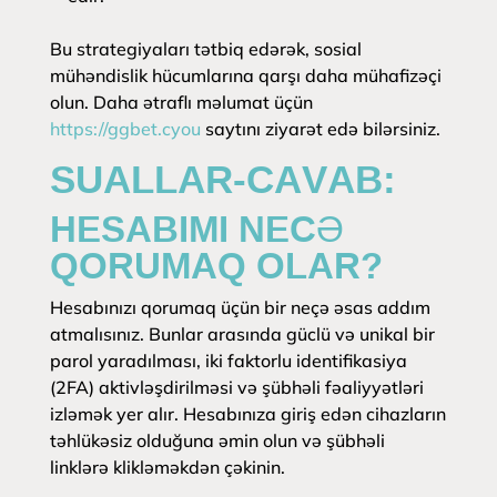
Bu strategiyaları tətbiq edərək, sosial
mühəndislik hücumlarına qarşı daha mühafizəçi
olun. Daha ətraflı məlumat üçün
https://ggbet.cyou
saytını ziyarət edə bilərsiniz.
SUALLAR-CAVAB:
HESABIMI NECƏ
QORUMAQ OLAR?
Hesabınızı qorumaq üçün bir neçə əsas addım
atmalısınız. Bunlar arasında güclü və unikal bir
parol yaradılması, iki faktorlu identifikasiya
(2FA) aktivləşdirilməsi və şübhəli fəaliyyətləri
izləmək yer alır. Hesabınıza giriş edən cihazların
təhlükəsiz olduğuna əmin olun və şübhəli
linklərə klikləməkdən çəkinin.