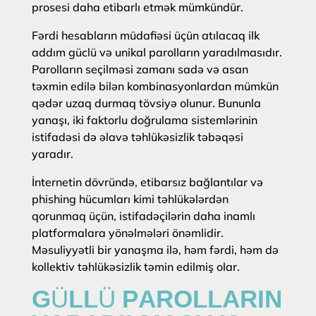
prosesi daha etibarlı etmək mümkündür.
Fərdi hesabların müdafiəsi üçün atılacaq ilk
addım güclü və unikal parolların yaradılmasıdır.
Parolların seçilməsi zamanı sadə və asan
təxmin edilə bilən kombinasyonlardan mümkün
qədər uzaq durmaq tövsiyə olunur. Bununla
yanaşı, iki faktorlu doğrulama sistemlərinin
istifadəsi də əlavə təhlükəsizlik təbəqəsi
yaradır.
İnternetin dövründə, etibarsız bağlantılar və
phishing hücumları kimi təhlükələrdən
qorunmaq üçün, istifadəçilərin daha inamlı
platformalara yönəlmələri önəmlidir.
Məsuliyyətli bir yanaşma ilə, həm fərdi, həm də
kollektiv təhlükəsizlik təmin edilmiş olar.
GÜLLÜ PAROLLARIN