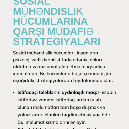
SOSIAL
MÜHƏNDISLIK
HÜCUMLARINA
QARŞI MÜDAFIƏ
STRATEGIYALARI
Sosial mühəndislik hücumları, insanların
psixoloji zəifliklərini istifadə edərək, onları
aldatma və məlumat əldə etmə məqsədinə
xidmət edir. Bu hücumlarla başa çıxmaq üçün
aşağıdakı strategiyalardan faydalanmaq olar:
İstifadəçi tələblərini aydınlaşdırmaq:
Hesabın
istifadəsi zamanı istifadəçilərdən tələb
olunan məlumatları tam başa düşmək və
yalnız zəruri olanları təqdim etmək vacibdir.
Bu, məlumat sızmalarını önləyir.