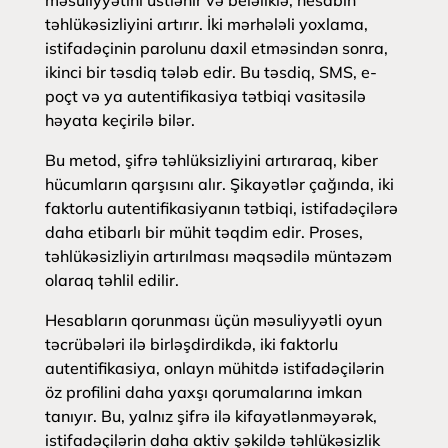
məsuliyyətini üstlənir və beləliklə, hesabın
təhlükəsizliyini artırır. İki mərhələli yoxlama,
istifadəçinin parolunu daxil etməsindən sonra,
ikinci bir təsdiq tələb edir. Bu təsdiq, SMS, e-
poçt və ya autentifikasiya tətbiqi vasitəsilə
həyata keçirilə bilər.
Bu metod, şifrə təhlüksizliyini artıraraq, kiber
hücumların qarşısını alır. Şikayətlər çağında, iki
faktorlu autentifikasiyanın tətbiqi, istifadəçilərə
daha etibarlı bir mühit təqdim edir. Proses,
təhlükəsizliyin artırılması məqsədilə müntəzəm
olaraq təhlil edilir.
Hesabların qorunması üçün məsuliyyətli oyun
təcrübələri ilə birləşdirdikdə, iki faktorlu
autentifikasiya, onlayn mühitdə istifadəçilərin
öz profilini daha yaxşı qorumalarına imkan
tanıyır. Bu, yalnız şifrə ilə kifayətlənməyərək,
istifadəçilərin daha aktiv şəkildə təhlükəsizlik