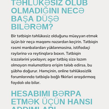
TƏHLÜKƏSIZ OLUB
OLMADIĞINI NECƏ
BAŞA DÜŞƏ
BILƏRƏM?
Bir tətbiqin təhlükəsiz olduğunu müəyyən etmək
üçün bir neçə məqamı nəzərdən keçirin. Tətbiqin
rəsmi mənbələrdən yüklənməsinə, istifadəçi
rəylərinə və reytinqlərə baxın. Tətbiqin
icazələrini yoxlayın; əgər tətbiq sizə lazım
olmayan məlumatlara erişim tələb edirsə, bu
şübhə doğurur. Həmçinin, online təhlükəsizlik
forumlarında tətbiqlə bağlı fikirləri araşdırmaq
faydalı ola bilər.
HESABIMI BƏRPA
ETMƏK ÜÇÜN HANSI