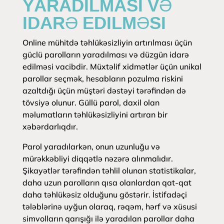
YARADILMASI VƏ
IDARƏ EDILMƏSI
Online mühitdə təhlükəsizliyin artırılması üçün
güclü parolların yaradılması və düzgün idarə
edilməsi vacibdir. Müxtəlif xidmətlər üçün unikal
parollar seçmək, hesabların pozulma riskini
azaltdığı üçün müştəri dəstəyi tərəfindən də
tövsiyə olunur. Güllü parol, daxil olan
məlumatların təhlükəsizliyini artıran bir
xəbərdarlıqdır.
Parol yaradılarkən, onun uzunluğu və
mürəkkəbliyi diqqətlə nəzərə alınmalıdır.
Şikayətlər tərəfindən təhlil olunan statistikalar,
daha uzun parolların qısa olanlardan qat-qat
daha təhlükəsiz olduğunu göstərir. İstifadəçi
tələblərinə uyğun olaraq, rəqəm, hərf və xüsusi
simvolların qarışığı ilə yaradılan parollar daha