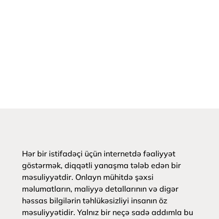
Hər bir istifadəçi üçün internetdə fəaliyyət
göstərmək, diqqətli yanaşma tələb edən bir
məsuliyyətdir. Onlayn mühitdə şəxsi
məlumatların, maliyyə detallarının və digər
həssas bilgilərin təhlükəsizliyi insanın öz
məsuliyyətidir. Yalnız bir neçə sadə addımla bu