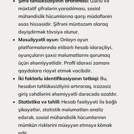
Şifrə təhlüksizliyinin artırılması:
Güclü və
müxtəlif şifrələrin yaradılması, sosial
mühəndislik hücumlarına qarşı müdafiənin
əsas hissəsidir. Şifrəni müntəzəm olaraq
dəyişdirmək tövsiyə olunur.
Məsuliyyətli oyun:
Onlayn oyun
platformalarında etibarlı hesab idarəçiliyi,
oyunçuların şəxsi məlumatlarını qorumaq
üçün əhəmiyyətlidir. Profil idarəsi zamanı
qaydalara riayət etmək vacibdir.
İki faktorlu identifikasiyanın tətbiqi:
Bu,
hesabın təhlükəsizliyini artıraraq, icazəsiz
giriş cəhdlərini əhəmiyyətli dərəcədə azaldır.
Statistika və təhlil:
Hesab fəaliyyəti ilə bağlı
şikayətlər, statistik məlumatları analiz
edərək, sosial mühəndislik hücumlarının
mümkün risklərini müəyyən etməyə kömək
edir.