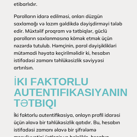
etibarlıdır.
Parolların idarə edilməsi, onları düzgün
saxlamağı və lazım gəldikdə dəyişdirməyi tələb
edir. Müxtəlif proqram və tətbiqlər, güclü
parolların saxlanmasına kömək etmək üçün
nəzərdə tutulub. Həmçinin, parol dəyişiklikləri
mütəmadi həyata keçirilməlidir ki, hesabın
istifadəsi zamanı təhlükəsizlik səviyyəsi
artırılsın.
İKI FAKTORLU
AUTENTIFIKASIYANIN
TƏTBIQI
İki faktorlu autentifikasiya, onlayn profil idarəsi
üçün əlavə bir təhlükəsizlik qatıdır. Bu, hesabın
istifadəsi zamanı əlavə bir şifrələmə