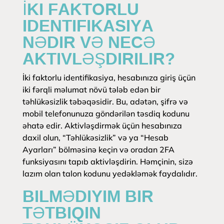
İKI FAKTORLU
IDENTIFIKASIYA
NƏDIR VƏ NECƏ
AKTIVLƏŞDIRILIR?
İki faktorlu identifikasiya, hesabınıza giriş üçün
iki fərqli məlumat növü tələb edən bir
təhlükəsizlik təbəqəsidir. Bu, adətən, şifrə və
mobil telefonunuza göndərilən təsdiq kodunu
əhatə edir. Aktivləşdirmək üçün hesabınıza
daxil olun, “Təhlükəsizlik” və ya “Hesab
Ayarları” bölməsinə keçin və oradan 2FA
funksiyasını tapıb aktivləşdirin. Həmçinin, sizə
lazım olan talon kodunu yedəkləmək faydalıdır.
BILMƏDIYIM BIR
TƏTBIQIN