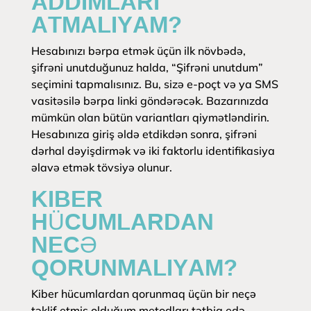
ADDIMLARI
ATMALIYAM?
Hesabınızı bərpa etmək üçün ilk növbədə,
şifrəni unutduğunuz halda, “Şifrəni unutdum”
seçimini tapmalısınız. Bu, sizə e-poçt və ya SMS
vasitəsilə bərpa linki göndərəcək. Bazarınızda
mümkün olan bütün variantları qiymətləndirin.
Hesabınıza giriş əldə etdikdən sonra, şifrəni
dərhal dəyişdirmək və iki faktorlu identifikasiya
əlavə etmək tövsiyə olunur.
KIBER
HÜCUMLARDAN
NECƏ
QORUNMALIYAM?
Kiber hücumlardan qorunmaq üçün bir neçə
təklif etmiş olduğum metodları tətbiq edə