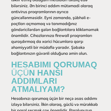
bilərsiniz. Ən birinci addım mütəmadi olaraq
antivirus proqramlarının ayrıca
güncəllənməsidir. Eyni zamanda, şübhəli e-
poçtları açmamaq və tanımadığınız
göndəricilərdən gələn bağlantılara klikləməmək
önəmlidir. Cihazlarınıza firewall proqramları
quraşdırmaq da xarici hücumlara qarşı
əhəmiyyətli bir müdafiə yaradır. Şəbəkə
bağlantınızın güvənli olduğuna əmin olun.
HESABIMI QORUMAQ
ÜÇÜN HANSI
ADDIMLARI
ATMALIYAM?
Hesabınızı qorumaq üçün bir neçə əsas addımı
izləyə bilərsiniz. İlkin olaraq, güclü və mürəkkəb
bir parol seçmək çox önəmlidir. Parolunuzun