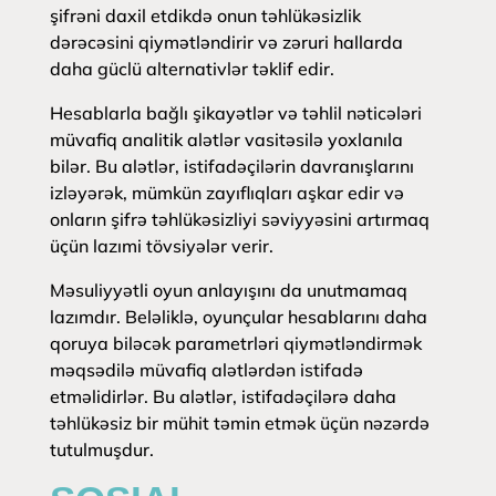
şifrəni daxil etdikdə onun təhlükəsizlik
dərəcəsini qiymətləndirir və zəruri hallarda
daha güclü alternativlər təklif edir.
Hesablarla bağlı şikayətlər və təhlil nəticələri
müvafiq analitik alətlər vasitəsilə yoxlanıla
bilər. Bu alətlər, istifadəçilərin davranışlarını
izləyərək, mümkün zayıflıqları aşkar edir və
onların şifrə təhlükəsizliyi səviyyəsini artırmaq
üçün lazımi tövsiyələr verir.
Məsuliyyətli oyun anlayışını da unutmamaq
lazımdır. Beləliklə, oyunçular hesablarını daha
qoruya biləcək parametrləri qiymətləndirmək
məqsədilə müvafiq alətlərdən istifadə
etməlidirlər. Bu alətlər, istifadəçilərə daha
təhlükəsiz bir mühit təmin etmək üçün nəzərdə
tutulmuşdur.