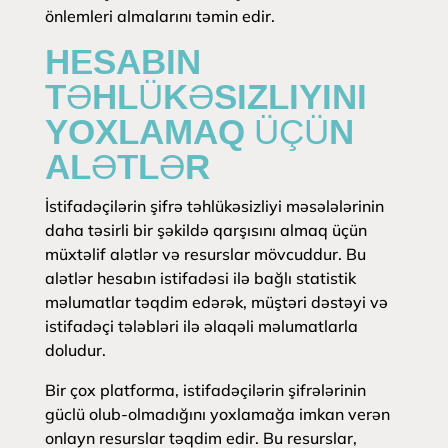
önlemleri almalarını təmin edir.
HESABIN
TƏHLÜKƏSIZLIYINI
YOXLAMAQ ÜÇÜN
ALƏTLƏR
İstifadəçilərin şifrə təhlükəsizliyi məsələlərinin
daha təsirli bir şəkildə qarşısını almaq üçün
müxtəlif alətlər və resurslar mövcuddur. Bu
alətlər hesabın istifadəsi ilə bağlı statistik
məlumatlar təqdim edərək, müştəri dəstəyi və
istifadəçi tələbləri ilə əlaqəli məlumatlarla
doludur.
Bir çox platforma, istifadəçilərin şifrələrinin
güclü olub-olmadığını yoxlamağa imkan verən
onlayn resurslar təqdim edir. Bu resurslar,