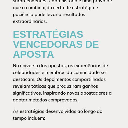
surpreendentes. Cada história é uma prova de
que a combinação certa de estratégia e
paciência pode levar a resultados
extraordinários.
ESTRATÉGIAS
VENCEDORAS DE
APOSTA
No universo das apostas, as experiências de
celebridades e membros da comunidade se
destacam. Os depoimentos compartilhados
revelam táticas que produziram ganhos
significativos, inspirando novos apostadores a
adotar métodos comprovados.
As estratégias desenvolvidas ao longo do
tempo incluem: