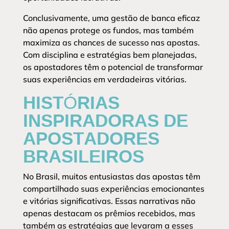
Conclusivamente, uma gestão de banca eficaz
não apenas protege os fundos, mas também
maximiza as chances de sucesso nas apostas.
Com disciplina e estratégias bem planejadas,
os apostadores têm o potencial de transformar
suas experiências em verdadeiras vitórias.
HISTÓRIAS
INSPIRADORAS DE
APOSTADORES
BRASILEIROS
No Brasil, muitos entusiastas das apostas têm
compartilhado suas experiências emocionantes
e vitórias significativas. Essas narrativas não
apenas destacam os prêmios recebidos, mas
também as estratégias que levaram a esses