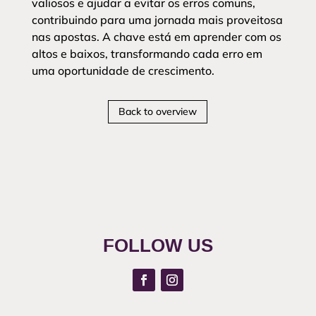
valiosos e ajudar a evitar os erros comuns,
contribuindo para uma jornada mais proveitosa
nas apostas. A chave está em aprender com os
altos e baixos, transformando cada erro em
uma oportunidade de crescimento.
Back to overview
FOLLOW US