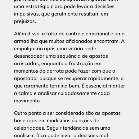
uma estratégia clara pode levar a decisões
impulsivas, que geralmente resultam em
prejuízos.
Além disso, a falta de controle emocional é uma
armadilha que muitos aficionados encontram. A
empolgação após uma vitória pode
desencadear uma sequência de apostas
arriscadas, enquanto a frustração em
momentos de derrota pode fazer com que o
apostador busque se recuperar rapidamente, o
que raramente termina bem. É essencial manter
a calma e analisar cuidadosamente cada
movimento.
Outro ponto a ser considerado são as apostas
baseadas em modismos ou ações de
celebridades. Seguir tendências sem uma
análise crítica pode levar a decisões mal