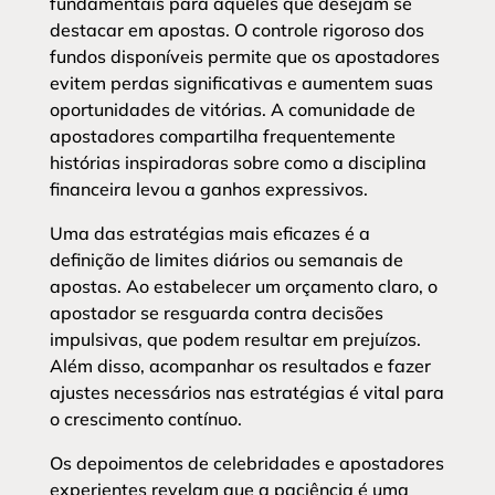
fundamentais para aqueles que desejam se
destacar em apostas. O controle rigoroso dos
fundos disponíveis permite que os apostadores
evitem perdas significativas e aumentem suas
oportunidades de vitórias. A comunidade de
apostadores compartilha frequentemente
histórias inspiradoras sobre como a disciplina
financeira levou a ganhos expressivos.
Uma das estratégias mais eficazes é a
definição de limites diários ou semanais de
apostas. Ao estabelecer um orçamento claro, o
apostador se resguarda contra decisões
impulsivas, que podem resultar em prejuízos.
Além disso, acompanhar os resultados e fazer
ajustes necessários nas estratégias é vital para
o crescimento contínuo.
Os depoimentos de celebridades e apostadores
experientes revelam que a paciência é uma