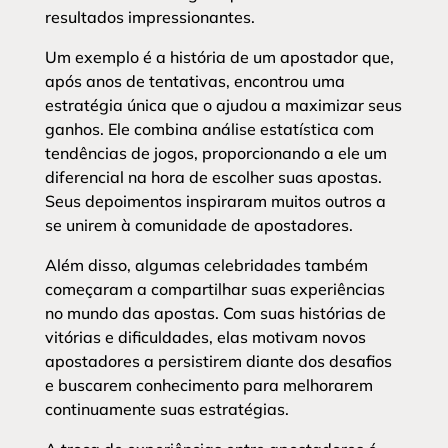
resultados impressionantes.
Um exemplo é a história de um apostador que,
após anos de tentativas, encontrou uma
estratégia única que o ajudou a maximizar seus
ganhos. Ele combina análise estatística com
tendências de jogos, proporcionando a ele um
diferencial na hora de escolher suas apostas.
Seus depoimentos inspiraram muitos outros a
se unirem à comunidade de apostadores.
Além disso, algumas celebridades também
começaram a compartilhar suas experiências
no mundo das apostas. Com suas histórias de
vitórias e dificuldades, elas motivam novos
apostadores a persistirem diante dos desafios
e buscarem conhecimento para melhorarem
continuamente suas estratégias.