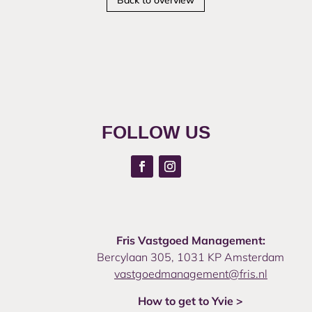
Back to overview
FOLLOW US
Fris Vastgoed Management:
Bercylaan 305, 1031 KP Amsterdam
vastgoedmanagement@fris.nl
How to get to Yvie >