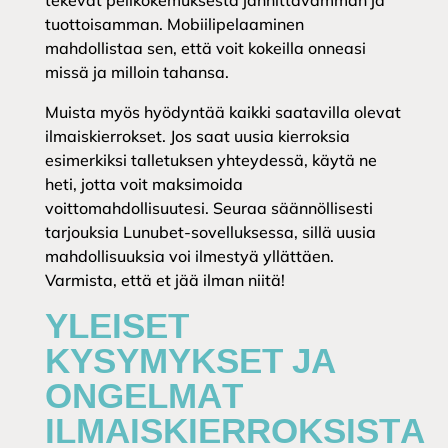
tekevät pelikokemuksesta jännittävämmän ja
tuottoisamman. Mobiilipelaaminen
mahdollistaa sen, että voit kokeilla onneasi
missä ja milloin tahansa.
Muista myös hyödyntää kaikki saatavilla olevat
ilmaiskierrokset. Jos saat uusia kierroksia
esimerkiksi talletuksen yhteydessä, käytä ne
heti, jotta voit maksimoida
voittomahdollisuutesi. Seuraa säännöllisesti
tarjouksia Lunubet-sovelluksessa, sillä uusia
mahdollisuuksia voi ilmestyä yllättäen.
Varmista, että et jää ilman niitä!
YLEISET
KYSYMYKSET JA
ONGELMAT
ILMAISKIERROKSISTA