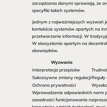
zarządzania danymi sprawiają, że 
specyfiki takich systemów.
Jednym z najważniejszych wyzwań j
kontekście systemów opartych na inno
przetwarzanie informacji. W tradycy
W ekosystemie opartym na decentraliz
obowiązków.
Wyzwanie
Interpretacja przepisów
Trudnoś
Sukcesywne zmiany regulacji
Reguły 
Ochrona prywatności
Wysoka 
Wprowadzenie odpowiednich norm pr
zasadności funkcjonowania rozprosz
korzystając z takich technologii, m