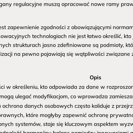
organy regulacyjne muszą opracować nowe ramy praw
est zapewnienie zgodności z obowiązującymi normam
wacyjnych technologiach nie jest łatwo określić, kto
jnych strukturach jasno zdefiniowane są podmioty, kt
acji na pewno pojawiają się wątpliwości związane z 
Opis
ci w określeniu, kto odpowiada za dane w rozproszo
mogą ulegać modyfikacjom, co wprowadza zamieszan
ochrona danych osobowych często koliduje z przejrz
awnych, które mogłyby zapewnić ochronę prywatnoś
onych systemów, staje się kluczowym aspektem wyzwa
usi odnaleźć harmonijny balans pomiędzy innowacjami