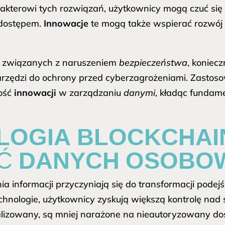
akterowi tych rozwiązań, użytkownicy mogą czuć się 
 dostępem.
Innowacje
te mogą także wspierać rozwój 
ów związanych z naruszeniem
bezpieczeństwa
, koniec
rzędzi do ochrony przed cyberzagrożeniami. Zastos
łość
innowacji
w zarządzaniu
danymi
, kładąc fundam
LOGIA BLOCKCHAI
Ć DANYCH OSOBO
informacji przyczyniają się do transformacji podejś
echnologie, użytkownicy zyskują większą kontrolę na
zowany, są mniej narażone na nieautoryzowany dost