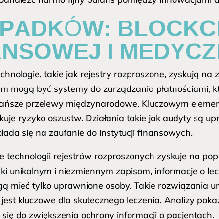
YPADKÓW: BLOCKC
ANSOWEJ I MEDYCZ
nologie, takie jak rejestry rozproszone, zyskują na z
dem mogą być systemy do zarządzania płatnościami, 
 tańsze przelewy międzynarodowe. Kluczowym element
kuje ryzyko oszustw. Działania takie jak audyty są up
łada się na zaufanie do instytucji finansowych.
echnologii rejestrów rozproszonych zyskuje na popul
ki unikalnym i niezmiennym zapisom, informacje o le
ogą mieć tylko uprawnione osoby. Takie rozwiązania 
est kluczowe dla skutecznego leczenia. Analizy pokaz
ię do zwiększenia ochrony informacji o pacjentach.