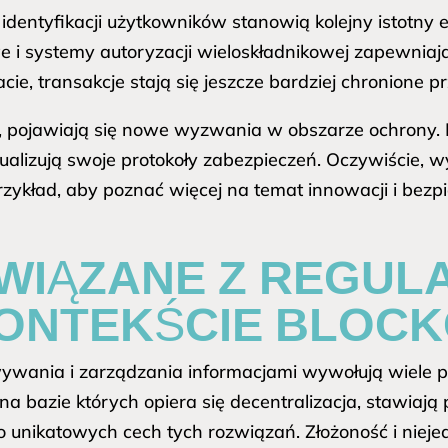
dentyfikacji użytkowników stanowią kolejny istotny 
e i systemy autoryzacji wieloskładnikowej zapewniają
cie, transakcje stają się jeszcze bardziej chronion
ą, pojawiają się nowe wyzwania w obszarze ochrony. Dl
aktualizują swoje protokoły zabezpieczeń. Oczywiście
rzykład, aby poznać więcej na temat innowacji i bez
WIĄZANE Z REGUL
ONTEKŚCIE BLOCK
ywania i zarządzania informacjami wywołują wiele p
na bazie których opiera się decentralizacja, stawiaj
ji do unikatowych cech tych rozwiązań. Złożoność i ni