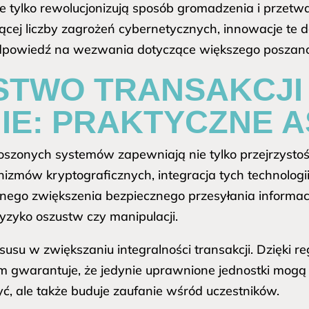
ie tylko rewolucjonizują sposób gromadzenia i przetw
nącej liczby zagrożeń cybernetycznych, innowacje te
 odpowiedź na wezwania dotyczące większego posza
STWO TRANSAKCJI
IE: PRAKTYCZNE 
oszonych systemów zapewniają nie tylko przejrzystoś
mów kryptograficznych, integracja tych technologii
nego zwiększenia bezpiecznego przesyłania informac
ryzyko oszustw czy manipulacji.
usu w zwiększaniu integralności transakcji. Dzięki r
 gwarantuje, że jedynie uprawnione jednostki mogą 
yć, ale także buduje zaufanie wśród uczestników.