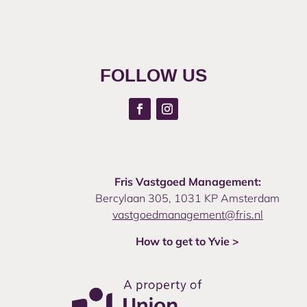
FOLLOW US
Fris Vastgoed Management:
Bercylaan 305, 1031 KP Amsterdam
vastgoedmanagement@fris.nl
How to get to Yvie >