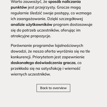
Warto zauważyć, że
sposób naliczania
punktów
jest przejrzysty. Gracze mogą
regularnie śledzić swoje postępy, co wzmaga
ich zaangażowanie. Dzięki szczegółowej
analizie użytkowników
program dostosowuje
się do potrzeb uczestników, oferując im
atrakcyjne propozycje.
Porównanie programów lojalnościowych
dowodzi, że nasza oferta wyróżnia się na tle
konkurencji. Priorytetem jest zapewnienie
doskonałego doświadczenia gracza
, co
przekłada się na satysfakcję i wierność
wiernych uczestników.
Back to overview