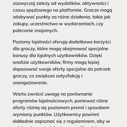
zazwyczaj zależy od wydatków, aktywności i
czasu spędzonego na platformie. Gracze mogą
zdobywać punkty za różne działania, takie jak
zakupy, uczestnictwo w wydarzeniach, czy
polecanie znajomych.
Poziomy lojalności oferują dodatkowe korzyści
dla graczy, które mogą obejmować specjalne
bonusy dla lojalnych użytkowników. Dzięki
analizie użytkowników, firmy mogą lepiej
dopasować swoje oferty specjalne do potrzeb
graczy, co zwiększa satysfakcję i
zaangażowanie.
Warto zwrócić uwagę na porównanie
programów lojalnościowych, ponieważ różne
oferty różnią się poziomem premii i sposobem
wymiany punktów. Użytkownicy powinni
dokładnie zapoznać się z regulaminem, aby w