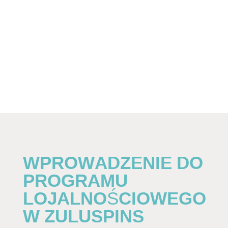
WPROWADZENIE DO
PROGRAMU
LOJALNOŚCIOWEGO
W ZULUSPINS