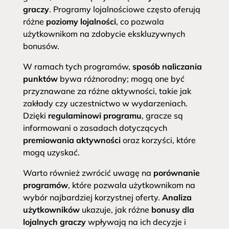
graczy
. Programy lojalnościowe często oferują
różne
poziomy lojalności
, co pozwala
użytkownikom na zdobycie ekskluzywnych
bonusów.
W ramach tych programów,
sposób naliczania
punktów
bywa różnorodny; mogą one być
przyznawane za różne aktywności, takie jak
zakłady czy uczestnictwo w wydarzeniach.
Dzięki
regulaminowi programu
, gracze są
informowani o zasadach dotyczących
premiowania aktywności
oraz korzyści, które
mogą uzyskać.
Warto również zwrócić uwagę na
porównanie
programów
, które pozwala użytkownikom na
wybór najbardziej korzystnej oferty.
Analiza
użytkowników
ukazuje, jak różne
bonusy dla
lojalnych graczy
wpływają na ich decyzje i