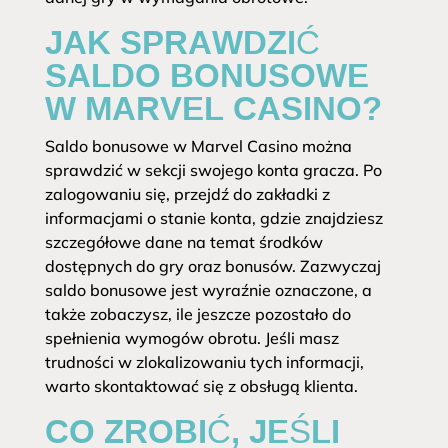
JAK SPRAWDZIĆ
SALDO BONUSOWE
W MARVEL CASINO?
Saldo bonusowe w Marvel Casino można
sprawdzić w sekcji swojego konta gracza. Po
zalogowaniu się, przejdź do zakładki z
informacjami o stanie konta, gdzie znajdziesz
szczegółowe dane na temat środków
dostępnych do gry oraz bonusów. Zazwyczaj
saldo bonusowe jest wyraźnie oznaczone, a
także zobaczysz, ile jeszcze pozostało do
spełnienia wymogów obrotu. Jeśli masz
trudności w zlokalizowaniu tych informacji,
warto skontaktować się z obsługą klienta.
CO ZROBIĆ, JEŚLI