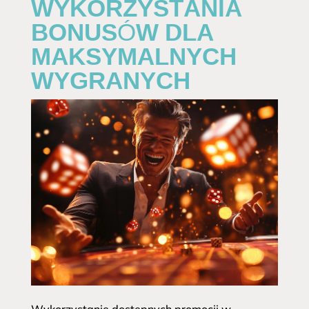
WYKORZYSTANIA
BONUSÓW DLA
MAKSYMALNYCH
WYGRANYCH
Wykorzystanie dostępnych promocji w