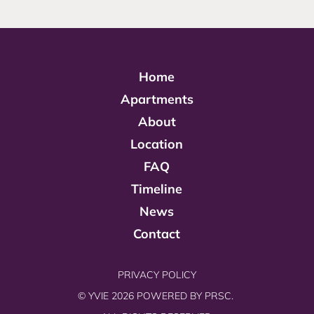
Home
Apartments
About
Location
FAQ
Timeline
News
Contact
PRIVACY POLICY
© YVIE 2026 POWERED BY
PRSC.