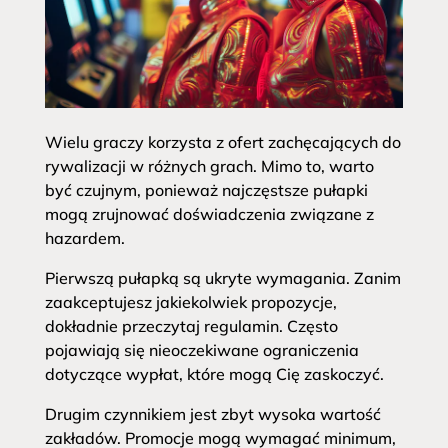
Wielu graczy korzysta z ofert zachęcających do
rywalizacji w różnych grach. Mimo to, warto
być czujnym, ponieważ najczęstsze pułapki
mogą zrujnować doświadczenia związane z
hazardem.
Pierwszą pułapką są ukryte wymagania. Zanim
zaakceptujesz jakiekolwiek propozycje,
dokładnie przeczytaj regulamin. Często
pojawiają się nieoczekiwane ograniczenia
dotyczące wypłat, które mogą Cię zaskoczyć.
Drugim czynnikiem jest zbyt wysoka wartość
zakładów. Promocje mogą wymagać minimum,