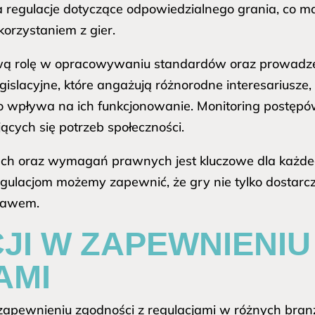
regulacje dotyczące odpowiedzialnego grania, co ma
orzystaniem z gier.
ową rolę w opracowywaniu standardów oraz prowadze
islacyjne, które angażują różnorodne interesariusze,
o wpływa na ich funkcjonowanie. Monitoring postępó
ących się potrzeb społeczności.
h oraz wymagań prawnych jest kluczowe dla każdego,
gulacjom możemy zapewnić, że gry nie tylko dostarcz
rawem.
JI W ZAPEWNIENI
AMI
zapewnieniu zgodności z regulacjami w różnych branż