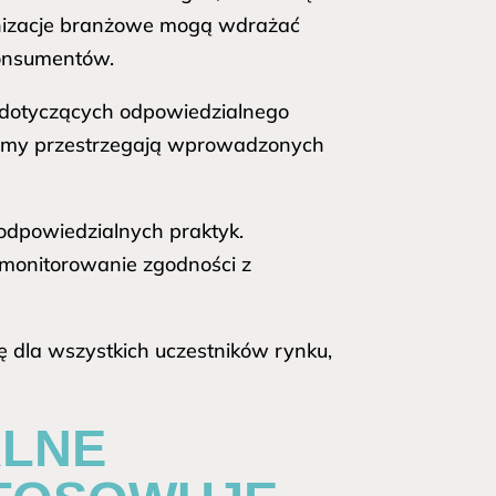
anizacje branżowe mogą wdrażać
konsumentów.
d dotyczących odpowiedzialnego
rmy przestrzegają wprowadzonych
 odpowiedzialnych praktyk.
 monitorowanie zgodności z
ę dla wszystkich uczestników rynku,
ALNE