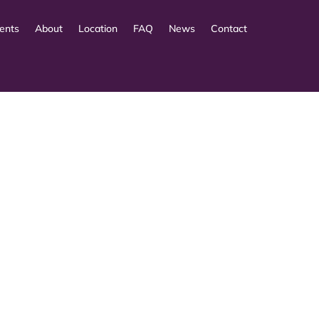
ents
About
Location
FAQ
News
Contact