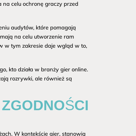
 na celu ochronę graczy przed
niu audytów, które pomagają
 mają na celu utworzenie ram
w w tym zakresie daje wgląd w to,
 kto działa w branży gier online.
ają rozrywki, ale również są
U ZGODNOŚCI
ach. W kontekście gier, stanowią