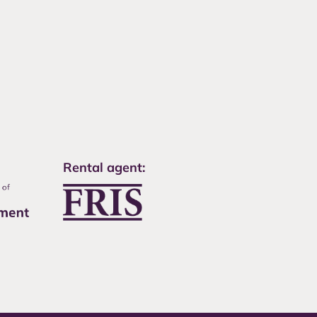
Rental agent: