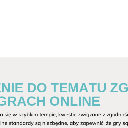
IE DO TEMATU Z
GRACH ONLINE
ja się w szybkim tempie, kwestie związane z zgodnoś
obalne standardy są niezbędne, aby zapewnić, że gry 