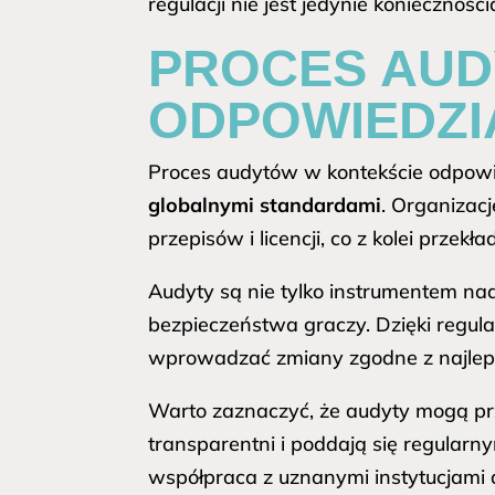
regulacji nie jest jedynie koniecznośc
PROCES AUD
ODPOWIEDZI
Proces audytów w kontekście odpowi
globalnymi standardami
. Organizac
przepisów i licencji, co z kolei przekł
Audyty są nie tylko instrumentem n
bezpieczeństwa graczy. Dzięki regu
wprowadzać zmiany zgodne z najlep
Warto zaznaczyć, że audyty mogą przy
transparentni i poddają się regularn
współpraca z uznanymi instytucjami 