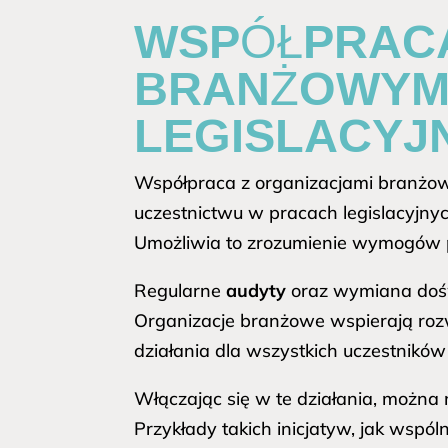
WSPÓŁPRACA
BRANŻOWYMI
LEGISLACYJ
Współpraca z organizacjami branżow
uczestnictwu w pracach legislacyjny
Umożliwia to zrozumienie wymogów 
Regularne
audyty
oraz wymiana dośw
Organizacje branżowe wspierają ro
działania dla wszystkich uczestników
Włączając się w te działania, można
Przykłady takich inicjatyw, jak wsp