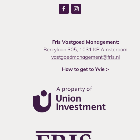
Fris Vastgoed Management:
Bercylaan 305, 1031 KP Amsterdam
vastgoedmanagement@fris.nl
How to get to Yvie >