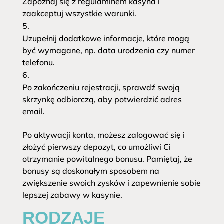
Zapoznaj się z regulaminem kasyna i
zaakceptuj wszystkie warunki.
Uzupełnij dodatkowe informacje, które mogą
być wymagane, np. data urodzenia czy numer
telefonu.
Po zakończeniu rejestracji, sprawdź swoją
skrzynkę odbiorczą, aby potwierdzić adres
email.
Po aktywacji konta, możesz zalogować się i
złożyć pierwszy depozyt, co umożliwi Ci
otrzymanie powitalnego bonusu. Pamiętaj, że
bonusy są doskonałym sposobem na
zwiększenie swoich zysków i zapewnienie sobie
lepszej zabawy w kasynie.
RODZAJE