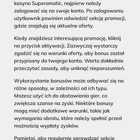
kasyno Superomatic, najpierw należy
zalogować się na swoje konto. Po zalogowaniu
użytkownik powinien odwiedzić sekcję promocji,
gdzie znajdują się aktualne oferty.
Kiedy znajdziesz interesującą promocję, kliknij
na przycisk aktywacji. Zazwyczaj wystarczy
zgodzić się na warunki oferty, aby bonus został
przypisany do twojego konta. Warto dokładnie
przeczytać zasady, aby uniknąć nieporozumień.
Wykorzystanie bonusów może odbywać się na
różne sposoby, w zależności od ich typu.
Możesz użyć ich do obstawiania gier, co
zwiększa szanse na zyski. Niektóre bonusy
mogą mieć dodatkowe warunki, takie jak
wymagania obrotu, które należy spełnić przed
możnością wypłaty zysków.
Pamiętaj, aby regularnie sprawdzać sekcję