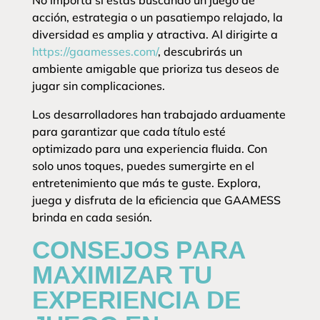
No importa si estás buscando un juego de
acción, estrategia o un pasatiempo relajado, la
diversidad es amplia y atractiva. Al dirigirte a
https://gaamesses.com/
, descubrirás un
ambiente amigable que prioriza tus deseos de
jugar sin complicaciones.
Los desarrolladores han trabajado arduamente
para garantizar que cada título esté
optimizado para una experiencia fluida. Con
solo unos toques, puedes sumergirte en el
entretenimiento que más te guste. Explora,
juega y disfruta de la eficiencia que GAAMESS
brinda en cada sesión.
CONSEJOS PARA
MAXIMIZAR TU
EXPERIENCIA DE