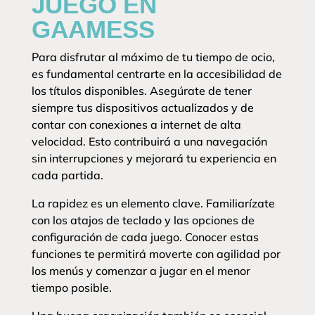
JUEGO EN
GAAMESS
Para disfrutar al máximo de tu tiempo de ocio,
es fundamental centrarte en la accesibilidad de
los títulos disponibles. Asegúrate de tener
siempre tus dispositivos actualizados y de
contar con conexiones a internet de alta
velocidad. Esto contribuirá a una navegación
sin interrupciones y mejorará tu experiencia en
cada partida.
La rapidez es un elemento clave. Familiarízate
con los atajos de teclado y las opciones de
configuración de cada juego. Conocer estas
funciones te permitirá moverte con agilidad por
los menús y comenzar a jugar en el menor
tiempo posible.