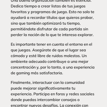
Una buena organización también es esencial.
Dedica tiempo a crear listas de tus juegos
favoritos y programas de juego. Esto no solo te
ayudará a recordar títulos que quieras probar,
sino que también optimizará tu tiempo,
permitiéndote disfrutar de cada partida sin
perder la noción de lo que te interesa explorar.
Es importante tener en cuenta el entorno en el
que juegas. Asegúrate de que el lugar sea
cómodo y esté libre de ruidos molestos. Un
ambiente adecuado contribuye a una mejor
concentración y, por lo tanto, a una experiencia
de gaming más satisfactoria.
Finalmente, interactuar con la comunidad
puede mejorar significativamente tu
experiencia. Participa en foros y redes sociales
donde puedas intercambiar consejos o
encontrar nuevos desafíos. La conexión con