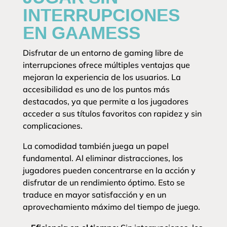
INTERRUPCIONES
EN GAAMESS
Disfrutar de un entorno de gaming libre de
interrupciones ofrece múltiples ventajas que
mejoran la experiencia de los usuarios. La
accesibilidad es uno de los puntos más
destacados, ya que permite a los jugadores
acceder a sus títulos favoritos con rapidez y sin
complicaciones.
La comodidad también juega un papel
fundamental. Al eliminar distracciones, los
jugadores pueden concentrarse en la acción y
disfrutar de un rendimiento óptimo. Esto se
traduce en mayor satisfacción y en un
aprovechamiento máximo del tiempo de juego.