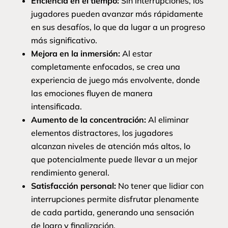
Eficiencia en el tiempo:
Sin interrupciones, los
jugadores pueden avanzar más rápidamente
en sus desafíos, lo que da lugar a un progreso
más significativo.
Mejora en la inmersión:
Al estar
completamente enfocados, se crea una
experiencia de juego más envolvente, donde
las emociones fluyen de manera
intensificada.
Aumento de la concentración:
Al eliminar
elementos distractores, los jugadores
alcanzan niveles de atención más altos, lo
que potencialmente puede llevar a un mejor
rendimiento general.
Satisfacción personal:
No tener que lidiar con
interrupciones permite disfrutar plenamente
de cada partida, generando una sensación
de logro y finalización.