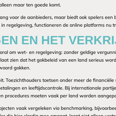
 alleen maar ten goede komt.
elang voor de aanbieders, maar biedt ook spelers een
 in regelgeving, functioneren de online platforms nu
EN EN HET VERKR
 vooral om wet- en regelgeving: zonder geldige vergu
 laat zien dat het gokbeleid van een land serieus wo
woord gokken.
it. Toezichthouders toetsen onder meer de financiële s
tbetalingen en leeftijdscontrole. Bij internationale parti
en procedures moeten vaak per land worden aangepa
ecten vaak vergeleken via benchmarking, bijvoorbeel
r die hier slordig mee omgaat, loopt niet alleen vertr