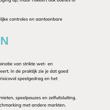
lijke controles en aantoonbare
EN
inatie van strikte wet- en
rt. In de praktijk zie je dat goed
risicovol speelgedrag en het
eten, speelpauzes en zelfuitsluiting.
enchmarking met andere markten.