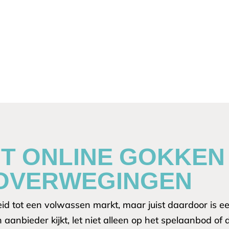
OT ONLINE GOKKEN
 OVERWEGINGEN
roeid tot een volwassen markt, maar juist daardoor is
aanbieder kijkt, let niet alleen op het spelaanbod of