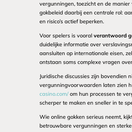
vergunningen, toezicht en de manier
gokbeleid daarbij een centrale rol: 
en risico’s actief beperken.
Voor spelers is vooral
verantwoord 
duidelijke informatie over verslaving
aansluiten op internationale eisen, ze
ontstaan soms complexe vragen over 
Juridische discussies zijn bovendien 
vergunningvoorwaarden laten zien ho
casino.com/
om hun processen te verge
scherper te maken en sneller in te sp
Wie online gokken serieus neemt, kijk
betrouwbare vergunningen en sterke 