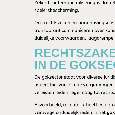
Zeker bij internationalisering is dat 
spelersbescherming.
Ook rechtszaken en handhavingsdossi
transparant communiceren over kansen
duidelijke voorwaarden, laagdrempel
RECHTSZAKE
IN DE GOKS
De goksector staat voor diverse juri
aspect hiervan zijn de
vergunningen
vereisten leiden regelmatig tot rechts
Bijvoorbeeld, recentelijk heeft een 
vanwege onduidelijkheden in het
gok