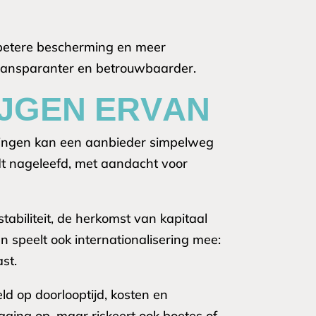
 betere bescherming en meer
 transparanter en betrouwbaarder.
IJGEN ERVAN
nningen kan een aanbieder simpelweg
rdt nageleefd, met aandacht voor
tabiliteit, de herkomst van kapitaal
jen speelt ook internationalisering mee:
st.
d op doorlooptijd, kosten en
aging op, maar riskeert ook boetes of