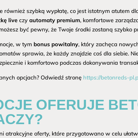
e również szybką wypłatę, co jest istotnym atutem dl
tkę live
czy
automaty premium
, komfortowe zarządza
 możesz być pewny, że Twoje środki zostaną szybko p
omocje, w tym
bonus powitalny
, który zachęca nowyc
tomatów sprawia, że każdy znajdzie coś dla siebie. N
bezpiecznie i komfortowo podczas dokonywania transakc
tępnych opcjach? Odwiedź stronę
https://betonreds-pl.p
OCJE OFERUJE BE
ACZY?
 atrakcyjne oferty, które przygotowano w celu ułatw