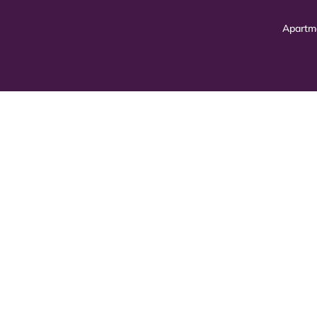
Apartm