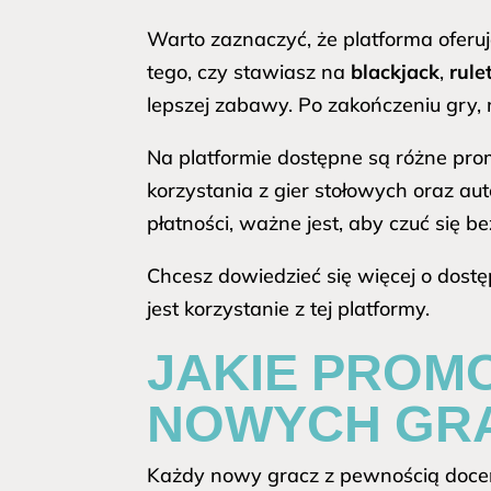
Warto zaznaczyć, że platforma oferuj
tego, czy stawiasz na
blackjack
,
rule
lepszej zabawy. Po zakończeniu gry,
Na platformie dostępne są różne pr
korzystania z gier stołowych oraz au
płatności, ważne jest, aby czuć się 
Chcesz dowiedzieć się więcej o dos
jest korzystanie z tej platformy.
JAKIE PROM
NOWYCH GR
Każdy nowy gracz z pewnością doceni