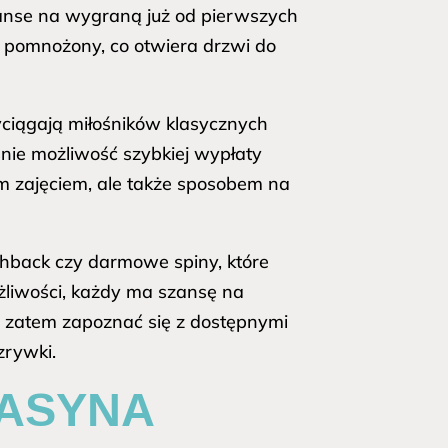
zanse na wygraną już od pierwszych
 pomnożony, co otwiera drzwi do
zyciągają miłośników klasycznych
eśnie możliwość szybkiej wypłaty
ym zajęciem, ale także sposobem na
shback czy darmowe spiny, które
żliwości, każdy ma szansę na
to zatem zapoznać się z dostępnymi
zrywki.
KASYNA