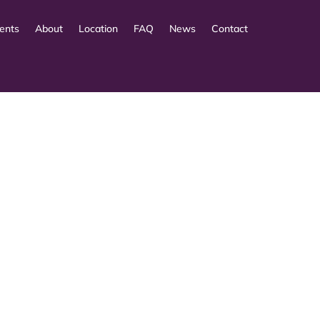
ents
About
Location
FAQ
News
Contact