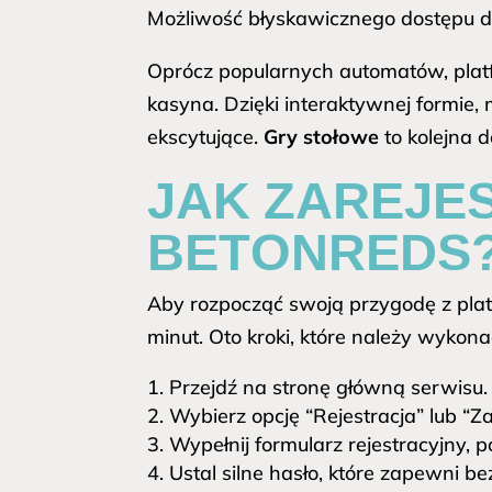
Możliwość błyskawicznego dostępu do
Oprócz popularnych automatów, plat
kasyna. Dzięki interaktywnej formie
ekscytujące.
Gry stołowe
to kolejna 
JAK ZAREJE
BETONREDS
Aby rozpocząć swoją przygodę z platfo
minut. Oto kroki, które należy wykona
Przejdź na stronę główną serwisu.
Wybierz opcję “Rejestracja” lub “Za
Wypełnij formularz rejestracyjny, 
Ustal silne hasło, które zapewni 