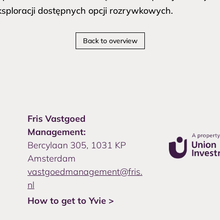
sploracji dostępnych opcji rozrywkowych.
Back to overview
Fris Vastgoed
Management:
Bercylaan 305, 1031 KP
Amsterdam
vastgoedmanagement@fris.
nl
How to get to Yvie >