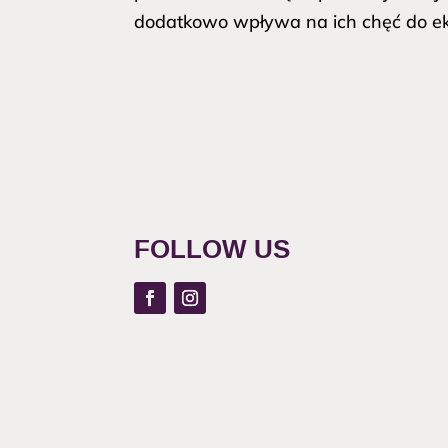
dodatkowo wpływa na ich chęć do ek
FOLLOW US