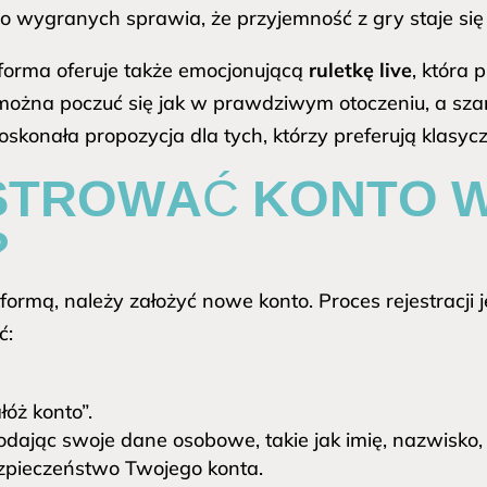
 wygranych sprawia, że przyjemność z gry staje się j
forma oferuje także emocjonującą
ruletkę live
, która 
, można poczuć się jak w prawdziwym otoczeniu, a s
doskonała propozycja dla tych, którzy preferują klas
STROWAĆ KONTO 
?
rmą, należy założyć nowe konto. Proces rejestracji je
ć:
łóż konto”.
podając swoje dane osobowe, takie jak imię, nazwisko,
bezpieczeństwo Twojego konta.