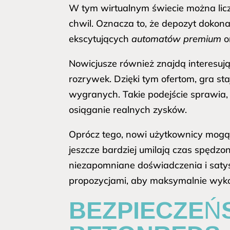
W tym wirtualnym świecie można lic
chwil. Oznacza to, że depozyt dokon
ekscytujących
automatów premium
o
Nowicjusze również znajdą interesu
rozrywek. Dzięki tym ofertom, gra sta
wygranych. Takie podejście sprawia, 
osiąganie realnych zysków.
Oprócz tego, nowi użytkownicy mogą 
jeszcze bardziej umilają czas spędz
niezapomniane doświadczenia i satysf
propozycjami, aby maksymalnie wyko
BEZPIECZEŃ