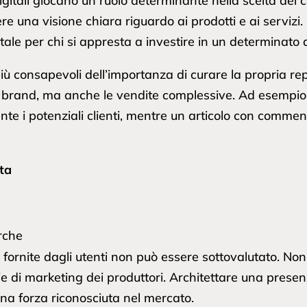
igitali giocano un ruolo determinante nella scelta dei
e una visione chiara riguardo ai prodotti e ai servizi. Sp
le per chi si appresta a investire in un determinato a
iù consapevoli dell’importanza di curare la propria r
n brand, ma anche le vendite complessive. Ad esempio,
te i potenziali clienti, mentre un articolo con commen
lta
erche
ze fornite dagli utenti non può essere sottovalutato. No
ie di marketing dei produttori. Architettare una prese
na forza riconosciuta nel mercato.