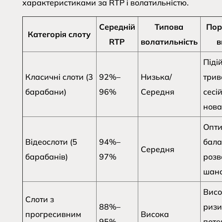
характеристиками за RTP і волатильністю.
Середній
Типова
Пор
Категорія слоту
RTP
волатильність
в
Піді
Класичні слоти (3
92%–
Низька/
трив
барабани)
96%
Середня
сесій
нова
Опт
Відеослоти (5
94%–
бала
Середня
барабанів)
97%
розв
шан
Вис
Слоти з
88%–
ризи
прогресивним
Висока
95%
поте