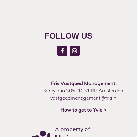
FOLLOW US
Fris Vastgoed Management:
Bercylaan 305, 1031 KP Amsterdam
vastgoedmanagement@fris.nl
How to get to Yvie >