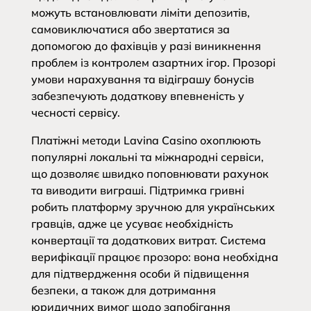
можуть встановлювати ліміти депозитів,
самовиключатися або звертатися за
допомогою до фахівців у разі виникнення
проблем із контролем азартних ігор. Прозорі
умови нарахування та відіграшу бонусів
забезпечують додаткову впевненість у
чесності сервісу.
Платіжні методи Lavina Casino охоплюють
популярні локальні та міжнародні сервіси,
що дозволяє швидко поповнювати рахунок
та виводити виграші. Підтримка гривні
робить платформу зручною для українських
гравців, адже це усуває необхідність
конвертації та додаткових витрат. Система
верифікації працює прозоро: вона необхідна
для підтвердження особи й підвищення
безпеки, а також для дотримання
юридичних вимог щодо запобігання