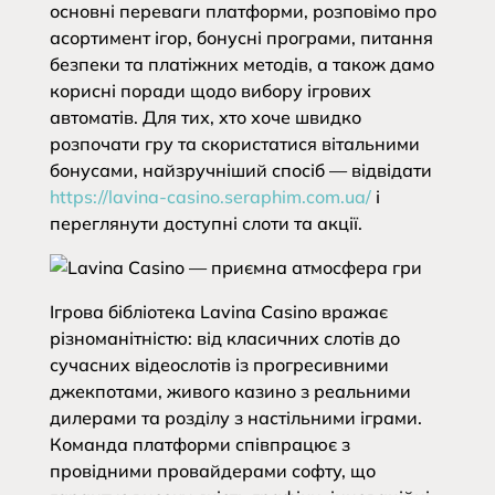
основні переваги платформи, розповімо про
асортимент ігор, бонусні програми, питання
безпеки та платіжних методів, а також дамо
корисні поради щодо вибору ігрових
автоматів. Для тих, хто хоче швидко
розпочати гру та скористатися вітальними
бонусами, найзручніший спосіб — відвідати
https://lavina-casino.seraphim.com.ua/
і
переглянути доступні слоти та акції.
Ігрова бібліотека Lavina Casino вражає
різноманітністю: від класичних слотів до
сучасних відеослотів із прогресивними
джекпотами, живого казино з реальними
дилерами та розділу з настільними іграми.
Команда платформи співпрацює з
провідними провайдерами софту, що