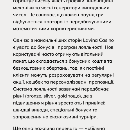
гарантує високу якість графіки, інноваційні
механіки та чесні генератори випадкових
чисел. Це означає, що кожен раунд гри
відбувається прозоро і з передбачуваними
математичними характеристиками.
Однією з найсильніших сторін Lavina Casino
є увага до бонусів і програм лояльності. Нові
користувачі часто отримують вітальний
пакет, що складається з бонусних коштів та
безкоштовних обертань, тоді як постійні
клієнти можуть розраховувати на регулярні
акції, кешбек та персоналізовані пропозиції.
Система лояльності зазвичай передбачає
рівні (bronze, silver, gold тощо), де з
підвищенням рівня зростають і привілеї:
швидші виводи, спеціальні бонуси та
запрошення на ексклюзивні турніри.
Ще одна важлива перевага — мобільна