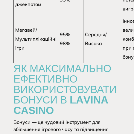
джекпотом
вигр
Іннов
Мегавей/
вели
95%–
Середня/
Мультиплікаційні
комб
98%
Висока
ігри
при 
бону
ЯК МАКСИМАЛЬНО
ЕФЕКТИВНО
ВИКОРИСТОВУВАТИ
БОНУСИ В LAVINA
CASINO
Бонуси — це чудовий інструмент для
збільшення ігрового часу та підвищення