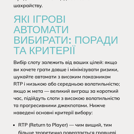
шахрайству.
ЯКІ ІГРОВІ
АВТОМАТИ
ВИБИРАТИ: ПОРАДИ
ТА КРИТЕРІЇ
Вибір слоту залежить від ваших цілей: якщо
ви хочете грати довше і мінімізувати ризики,
шукайте автомати з високим показником
RTP і низькою або середньою волатильністю;
якщо ж мета — великий виграш за короткий
час, підійдуть слоти з високою волатильністю
та прогресивними джекпотами. Нижче
наведені основні критерії вибору:
RTP (Return to Player) — чим вищий, тим
більше теоретично повертається гравцеві