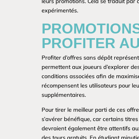
leurs promotions. Cela se traduit par 
expérimentés.
PROMOTIONS
PROFITER A
Profiter d’offres sans dépôt représen
permettent aux joueurs d’explorer des
conditions associées afin de maximis
récompensent les utilisateurs pour leu
supplémentaires.
Pour tirer le meilleur parti de ces off
s’avérer bénéfique, car certains titre
devraient également être attentifs aux 
des tours gratuits. En étudiant minuti