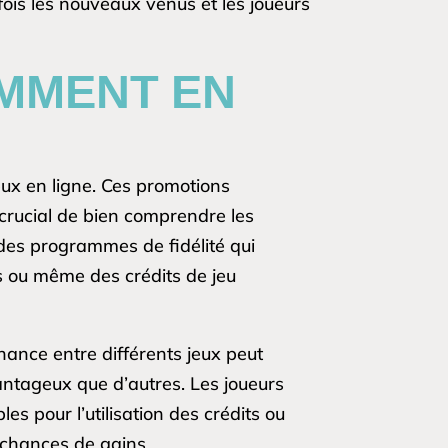
 fois les nouveaux venus et les joueurs
OMMENT EN
eux en ligne. Ces promotions
 crucial de bien comprendre les
des programmes de fidélité qui
ls ou même des crédits de jeu
rnance entre différents jeux peut
vantageux que d’autres. Les joueurs
les pour l’utilisation des crédits ou
s chances de gains.