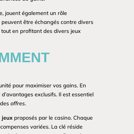
, jouent également un rôle
qui peuvent être échangés contre divers
 tout en profitant des divers jeux
OMMENT
tunité pour maximiser vos gains. En
 d’avantages exclusifs. Il est essentiel
i des
offres
.
s
jeux
proposés par le casino. Chaque
récompenses variées. La clé réside