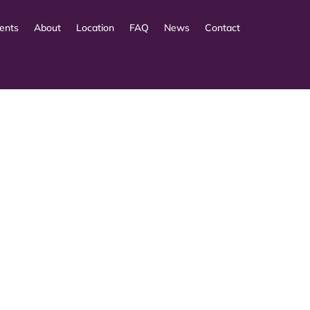
ents
About
Location
FAQ
News
Contact