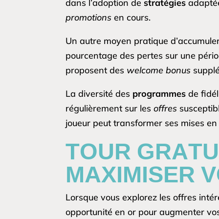
dans l’adoption de
stratégies
adaptées
promotions
en cours.
Un autre moyen pratique d’accumuler
pourcentage des pertes sur une périod
proposent des
welcome bonus
supplé
La diversité des
programmes
de fidél
régulièrement sur les
offres
susceptib
joueur peut transformer ses mises en
TOUR GRATUI
MAXIMISER V
Lorsque vous explorez les offres inté
opportunité en or pour augmenter vos 