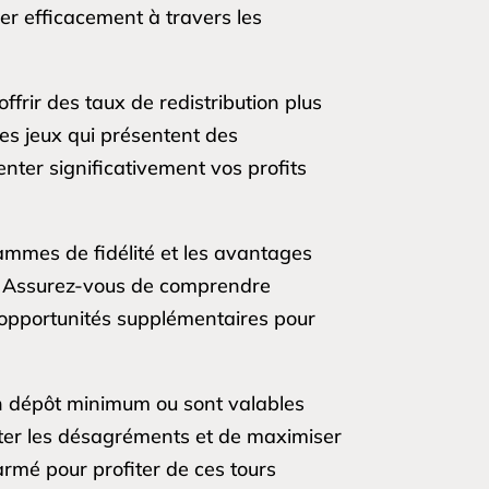
uer efficacement à travers les
ffrir des taux de redistribution plus
les jeux qui présentent des
nter significativement vos profits
rammes de fidélité et les avantages
s. Assurez-vous de comprendre
opportunités supplémentaires pour
 un dépôt minimum ou sont valables
viter les désagréments et de maximiser
armé pour profiter de ces tours