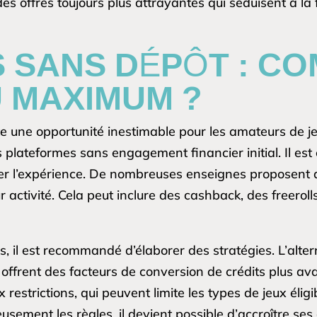
des offres toujours plus attrayantes qui séduisent à la
 SANS DÉPÔT : C
U MAXIMUM ?
te une opportunité inestimable pour les amateurs de j
 plateformes sans engagement financier initial. Il est
er l’expérience. De nombreuses enseignes proposent 
r activité. Cela peut inclure des cashback, des freerol
res, il est recommandé d’élaborer des stratégies. L’alte
s offrent des facteurs de conversion de crédits plus a
restrictions, qui peuvent limite les types de jeux éligib
eusement les règles, il devient possible d’accroître se