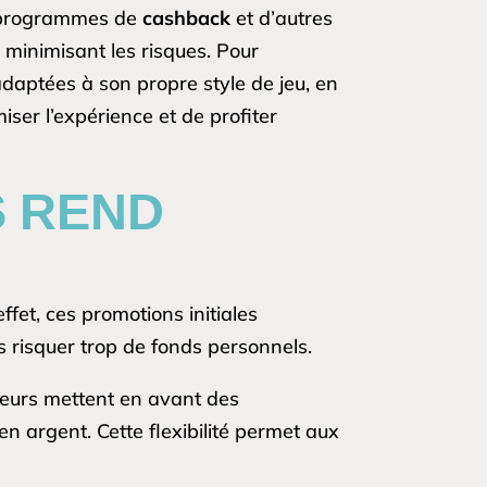
es programmes de
cashback
et d’autres
n minimisant les risques. Pour
daptées à son propre style de jeu, en
iser l’expérience et de profiter
S REND
fet, ces promotions initiales
 risquer trop de fonds personnels.
ateurs mettent en avant des
 argent. Cette flexibilité permet aux