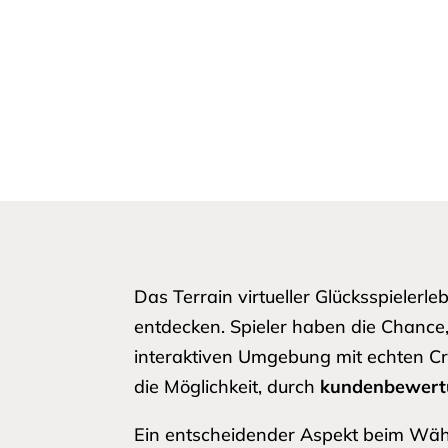
Das Terrain virtueller Glücksspielerl
entdecken. Spieler haben die Chance,
interaktiven Umgebung mit echten Cro
die Möglichkeit, durch
kundenbewert
Ein entscheidender Aspekt beim Wähl