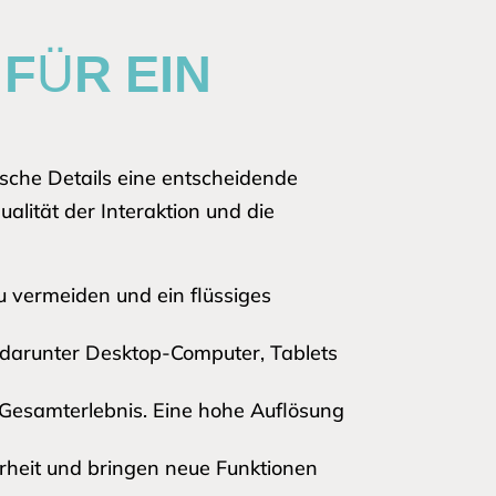
FÜR EIN
ische Details eine entscheidende
alität der Interaktion und die
zu vermeiden und ein flüssiges
t, darunter Desktop-Computer, Tablets
Gesamterlebnis. Eine hohe Auflösung
rheit und bringen neue Funktionen