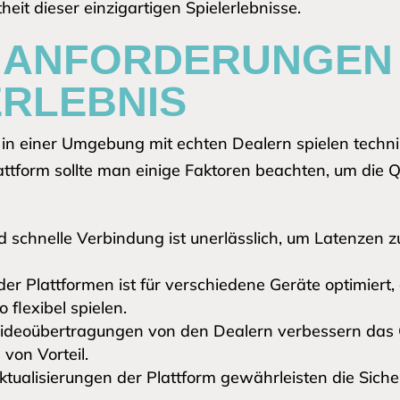
eit dieser einzigartigen Spielerlebnisse.
 ANFORDERUNGEN 
ERLEBNIS
 in einer Umgebung mit echten Dealern spielen techn
attform sollte man einige Faktoren beachten, um die Qu
nd schnelle Verbindung ist unerlässlich, um Latenzen 
 der Plattformen ist für verschiedene Geräte optimier
flexibel spielen.
Videoübertragungen von den Dealern verbessern das 
von Vorteil.
ualisierungen der Plattform gewährleisten die Siche