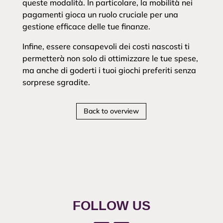
queste modalità. In particolare, la mobilità nei
pagamenti gioca un ruolo cruciale per una
gestione efficace delle tue finanze.
Infine, essere consapevoli dei costi nascosti ti
permetterà non solo di ottimizzare le tue spese,
ma anche di goderti i tuoi giochi preferiti senza
sorprese sgradite.
Back to overview
FOLLOW US