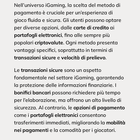
Nell’universo iGaming, la scelta del metodo di
pagamento è cruciale per un’esperienza di
gioco fluida e sicura. Gli utenti possono optare
per diverse opzioni, dalle
carte di credito
ai
portafogli elettronici
, fino alle sempre più
popolari
criptovalute
. Ogni metodo presenta
vantaggi specifici, soprattutto in termini di
transazioni sicure
e
velocità di prelievo
.
Le
transazioni sicure
sono un aspetto
fondamentale nel settore iGaming, garantendo
la protezione delle informazioni finanziarie. I
bonifici bancari
possono richiedere più tempo
per l’elaborazione, ma offrono un alto livello di
sicurezza. Al contrario, le
opzioni di pagamento
come i
portafogli elettronici
consentono
trasferimenti immediati, migliorando la
mobilità
nei pagamenti
e la comodità per i giocatori.