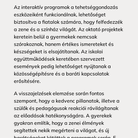
Az interaktív programok a tehetséggondozás
eszközeiként funkcionálnak, lehetőséget
biztosítva a fiatalok számára, hogy felfedezzék
a zene és a színház világát. Az oktató projektek
keretein belül a gyermekek nemcsak
szórakoznak, hanem értékes ismereteket és
készségeket is elsajátítanak. Az iskolai
együttműködések keretében szervezett
események pedig lehetőséget nyújtanak a
közösségépítésre és a baráti kapcsolatok
erősítésére.
A visszajelzések elemzése során fontos
szempont, hogy a kedvenc pillanatok, illetve a
szülők és pedagógusok reakciói rávilágítanak
az előadások hatékonyságára. A gyerekek
gyakran említik, hogy a zenei élmények
segítettek nekik megérteni a világot, és új
barátságokat kötöttek a programok során. E