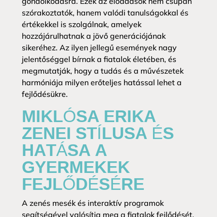
gondolkodásra. Ezek az előadások nem csupán
szórakoztatók, hanem valódi tanulságokkal és
értékekkel is szolgálnak, amelyek
hozzájárulhatnak a jövő generációjának
sikeréhez. Az ilyen jellegű események nagy
jelentőséggel bírnak a fiatalok életében, és
megmutatják, hogy a tudás és a művészetek
harmóniája milyen erőteljes hatással lehet a
fejlődésükre.
MIKLÓSA ERIKA
ZENEI STÍLUSA ÉS
HATÁSA A
GYERMEKEK
FEJLŐDÉSÉRE
A zenés mesék és interaktív programok
segítségével valósítja meg a fiatalok fejlődését.