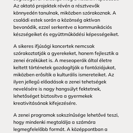
Az oktató projektek révén a résztvevők
könnyedén tanulnak, miközben szórakoznak. A
családi estek során a közönség aktívan
bevonódik, ezzel serkentve a kommunikációs
készségeiket és együttműködési képességeiket.
A sikeres ifjúsági koncertek nemcsak
szórakoztatják a gyerekeket, hanem fejlesztik a
zenei érzéküket is. A meseoperák által életre
keltett történetek gazdagítják a fantáziájukat,
miközben erősítik a kulturális ismereteiket. Az
ilyen jellegű előadások a zenei tehetségek
nevelésére is nagy hangsúlyt fektetnek,
lehetőséget biztosítva a gyermekek
kreativitásának kifejezésére.
A zenei programok sokszínűsége lehetővé teszi,
hogy mindenki megtalálja a számára
legmegfelelőbb formát. A középpontban a