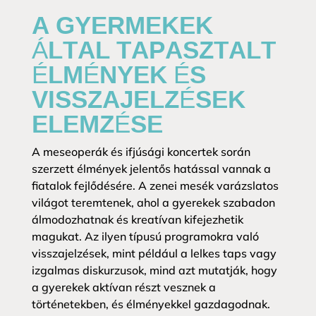
A GYERMEKEK
ÁLTAL TAPASZTALT
ÉLMÉNYEK ÉS
VISSZAJELZÉSEK
ELEMZÉSE
A meseoperák és ifjúsági koncertek során
szerzett élmények jelentős hatással vannak a
fiatalok fejlődésére. A zenei mesék varázslatos
világot teremtenek, ahol a gyerekek szabadon
álmodozhatnak és kreatívan kifejezhetik
magukat. Az ilyen típusú programokra való
visszajelzések, mint például a lelkes taps vagy
izgalmas diskurzusok, mind azt mutatják, hogy
a gyerekek aktívan részt vesznek a
történetekben, és élményekkel gazdagodnak.