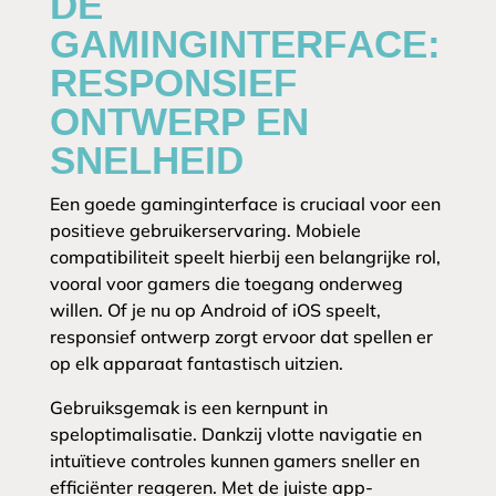
DE
GAMINGINTERFACE:
RESPONSIEF
ONTWERP EN
SNELHEID
Een goede gaminginterface is cruciaal voor een
positieve gebruikerservaring. Mobiele
compatibiliteit speelt hierbij een belangrijke rol,
vooral voor gamers die toegang onderweg
willen. Of je nu op Android of iOS speelt,
responsief ontwerp zorgt ervoor dat spellen er
op elk apparaat fantastisch uitzien.
Gebruiksgemak is een kernpunt in
speloptimalisatie. Dankzij vlotte navigatie en
intuïtieve controles kunnen gamers sneller en
efficiënter reageren. Met de juiste app-