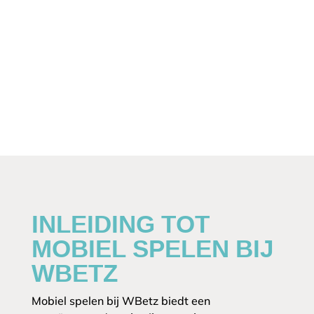
INLEIDING TOT
MOBIEL SPELEN BIJ
WBETZ
Mobiel spelen bij WBetz biedt een