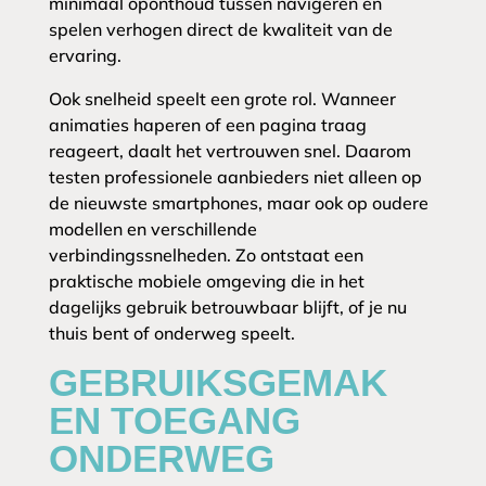
minimaal oponthoud tussen navigeren en
spelen verhogen direct de kwaliteit van de
ervaring.
Ook snelheid speelt een grote rol. Wanneer
animaties haperen of een pagina traag
reageert, daalt het vertrouwen snel. Daarom
testen professionele aanbieders niet alleen op
de nieuwste smartphones, maar ook op oudere
modellen en verschillende
verbindingssnelheden. Zo ontstaat een
praktische mobiele omgeving die in het
dagelijks gebruik betrouwbaar blijft, of je nu
thuis bent of onderweg speelt.
GEBRUIKSGEMAK
EN TOEGANG
ONDERWEG