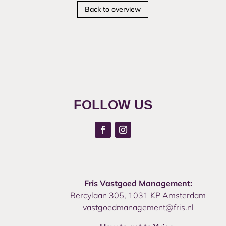
Back to overview
FOLLOW US
Fris Vastgoed Management:
Bercylaan 305, 1031 KP Amsterdam
vastgoedmanagement@fris.nl