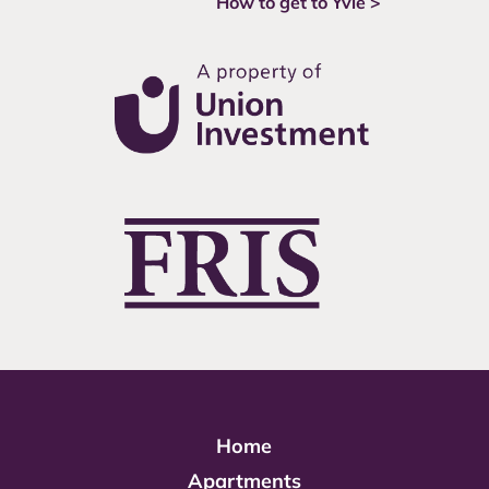
How to get to Yvie >
Home
Apartments