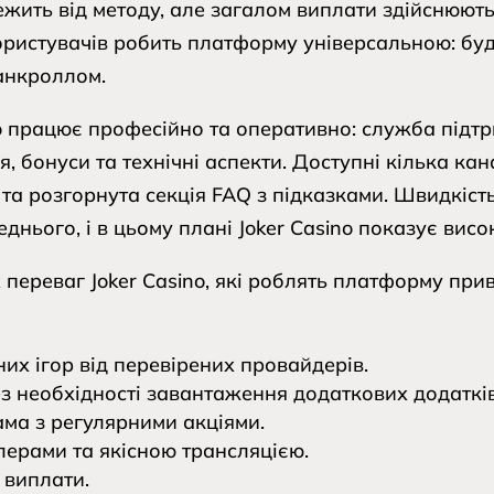
жить від методу, але загалом виплати здійснюють
користувачів робить платформу універсальною: буд
банкроллом.
no працює професійно та оперативно: служба підт
 бонуси та технічні аспекти. Доступні кілька кана
а розгорнута секція FAQ з підказками. Швидкість 
днього, і в цьому плані Joker Casino показує вис
переваг Joker Casino, які роблять платформу при
них ігор від перевірених провайдерів.
з необхідності завантаження додаткових додатків
ма з регулярними акціями.
ерами та якісною трансляцією.
 виплати.