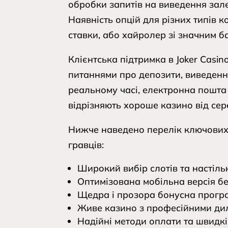
обробки запитів на виведення зале
Наявність опцій для різних типів 
ставки, або хайролер зі значним 
Клієнтська підтримка в Joker Casi
питаннями про депозити, виведення,
реальному часі, електронна пошта т
відрізняють хороше казино від сере
Нижче наведено перелік ключових 
гравців:
Широкий вибір слотів та настіль
Оптимізована мобільна версія бе
Щедра і прозора бонусна програ
Живе казино з професійними дил
Надійні методи оплати та швидкі