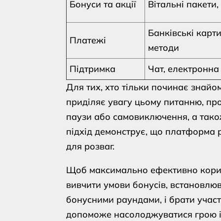
Бонуси та акції
Вітальні пакети,
Банківські карти
Платежі
методи
Підтримка
Чат, електронна
Для тих, хто тільки починає знайо
приділяє увагу цьому питанню, пр
паузи або самовиключення, а тако
підхід демонструє, що платформа 
для розваг.
Щоб максимально ефективно корист
вивчити умови бонусів, встановлюв
бонусними раундами, і брати участ
допоможе насолоджуватися грою і 