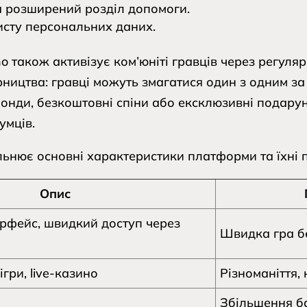
а розширений розділ допомоги.
исту персональних даних.
no також активізує ком’юніті гравців через регуляр
ництва: гравці можуть змагатися один з одним за 
онди, безкоштовні спіни або ексклюзивні подарун
умців.
ьнює основні характеристики платформи та їхні 
Опис
рфейс, швидкий доступ через
Швидка гра бе
ігри, live-казино
Різноманіття,
Збільшення б