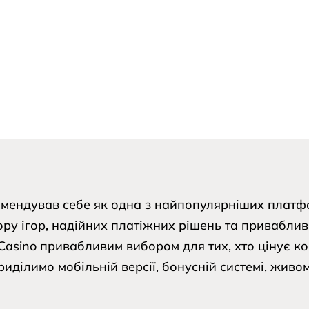
комендував себе як одна з найпопулярніших платф
у ігор, надійних платіжних рішень та привабливи
Casino привабливим вибором для тих, хто цінує ко
иділимо мобільній версії, бонусній системі, живом