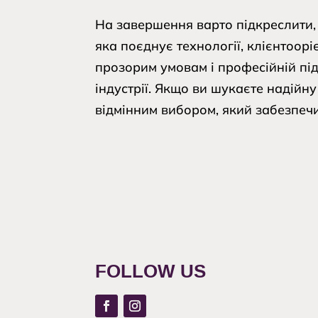
На завершення варто підкреслити, 
яка поєднує технології, клієнтоорі
прозорим умовам і професійній під
індустрії. Якщо ви шукаєте надійн
відмінним вибором, який забезпечит
FOLLOW US