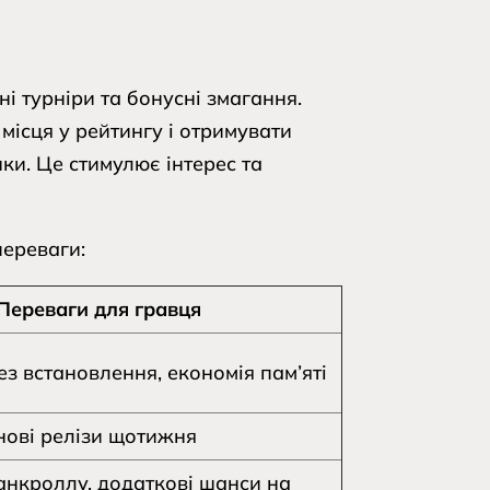
ні турніри та бонусні змагання.
місця у рейтингу і отримувати
ки. Це стимулює інтерес та
переваги:
Переваги для гравця
з встановлення, економія пам’яті
 нові релізи щотижня
анкроллу, додаткові шанси на