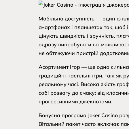
Мобільна доступність — один із кл
смартфонах і планшетах так, щоб і
цінують швидкість і зручність, пл
одразу випробувати всі можливост
не обтяжуючи пристрій додаткови
Асортимент ігор — ще одна сильна с
традиційні настільні ігри, такі як 
реальному часі. Висока якість гра
собі розвагу до смаку: від класич
прогресивними джекпотами.
Бонусна програма Joker Casino роз
Вітальний пакет часто включає паке