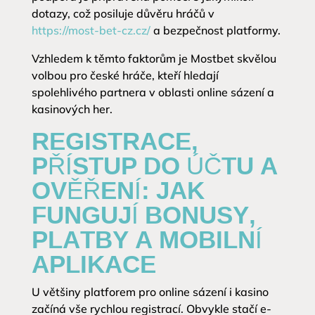
dotazy, což posiluje důvěru hráčů v
https://most-bet-cz.cz/
a bezpečnost platformy.
Vzhledem k těmto faktorům je Mostbet skvělou
volbou pro české hráče, kteří hledají
spolehlivého partnera v oblasti online sázení a
kasinových her.
REGISTRACE,
PŘÍSTUP DO ÚČTU A
OVĚŘENÍ: JAK
FUNGUJÍ BONUSY,
PLATBY A MOBILNÍ
APLIKACE
U většiny platforem pro online sázení i kasino
začíná vše rychlou registrací. Obvykle stačí e-