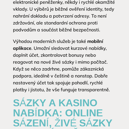
elektronické peněženky, někdy i rychlé okamžité
vklady. U výběrů je běžné ověření identity, tedy
nahrání dokladu a potvrzení adresy. To není
zdržování, ale standardní ochrana proti
podvodům a součást běžné bezpečnosti.
Výhodou moderních služeb je také
mobilní
aplikace
. Umožní sledovat kurzové nabídky,
doplnit účet, zkontrolovat bonusy nebo
reagovat na nové živé sázky i mimo počítač.
Když se něco zadrhne, pomůže zákaznická
podpora, ideálně v češtině a nonstop. Dobře
nastavený účet tak spojuje pohodlí, rychlé
platby i jistotu, že vše funguje transparentně.
SÁZKY A KASINO
NABÍDKA: ONLINE
SÁZENÍ, ŽIVÉ SÁZKY