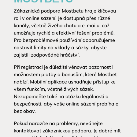
Zákaznická podpora Mostbetu hraje klíčovou
roli v online sázení. Je dostupná přes různé
kanály, včetně živého chatu a e-mailu, což
umožňuje rychlé a efektivní řešení problémů.
Pro bezproblémové používání doporučujeme
nastavit limity na vklady a sázky, abyste
zajistili zodpovědné hráčství.
Při registraci je důležité věnovat pozornost i
možnostem platby a bonusům, které Mostbet
nabízí. Mobilní aplikace usnadňuje přístup ke
všem funkcím, včetně živých sázek.
Nezapomeňte také na otázku legálnosti a
bezpečnosti, aby vaše online sázení probíhalo
bez obav.
Pokud narazíte na problémy, neváhejte
kontaktovat zákaznickou podporu. Je dobré mít