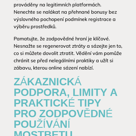
prováděny na legitimních platformách.
Nenechte se nalákat na přehnané bonusy bez
výslovného pochopení podmínek registrace a
výběru prostředků.
Pamatujte, že zodpovědné hraní je klíčové.
Nesnažte se regenerovat ztráty a sázejte jen to,
co si můžete dovolit ztratit. Vědění vám pomůže
chránit se před nelegálními praktiky a užít si
zábavu, kterou online sázení nabízí.
ZÁKAZNICKÁ
PODPORA, LIMITY A
PRAKTICKÉ TIPY
PRO ZODPOVĚDNÉ
POUŽÍVÁNÍ
MOSTBETU