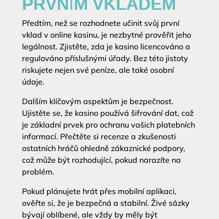
PRVNÍM VKLADEM
Předtím, než se rozhodnete učinit svůj první
vklad v online kasinu, je nezbytné prověřit jeho
legálnost. Zjistěte, zda je kasino licencováno a
regulováno příslušnými úřady. Bez této jistoty
riskujete nejen své peníze, ale také osobní
údaje.
Dalším klíčovým aspektům je bezpečnost.
Ujistěte se, že kasino používá šifrování dat, což
je základní prvek pro ochranu vašich platebních
informací. Přečtěte si recenze a zkušenosti
ostatních hráčů ohledně zákaznické podpory,
což může být rozhodující, pokud narazíte na
problém.
Pokud plánujete hrát přes mobilní aplikaci,
ověřte si, že je bezpečná a stabilní. Živé sázky
bývají oblíbené, ale vždy by měly být