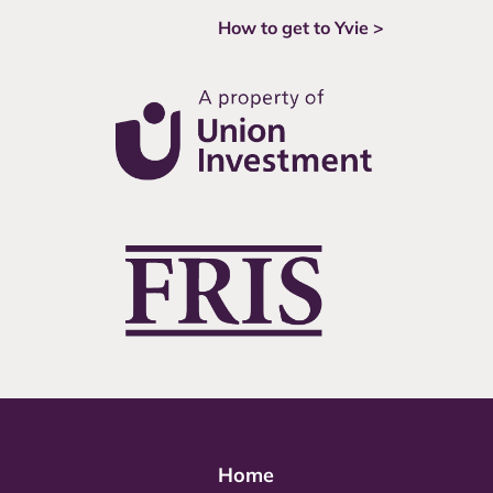
How to get to Yvie >
Home