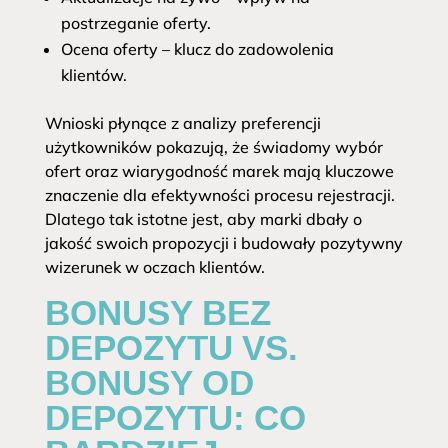
postrzeganie oferty.
Ocena oferty – klucz do zadowolenia
klientów.
Wnioski płynące z analizy preferencji
użytkowników pokazują, że świadomy wybór
ofert oraz wiarygodność marek mają kluczowe
znaczenie dla efektywności procesu rejestracji.
Dlatego tak istotne jest, aby marki dbały o
jakość swoich propozycji i budowały pozytywny
wizerunek w oczach klientów.
BONUSY BEZ
DEPOZYTU VS.
BONUSY OD
DEPOZYTU: CO