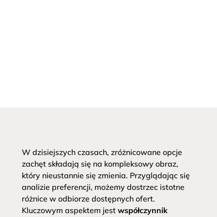
W dzisiejszych czasach, zróżnicowane opcje
zachęt składają się na kompleksowy obraz,
który nieustannie się zmienia. Przyglądając się
analizie preferencji, możemy dostrzec istotne
różnice w odbiorze dostępnych ofert.
Kluczowym aspektem jest
współczynnik