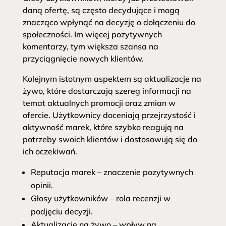
daną ofertę, są często decydujące i mogą
znacząco wpłynąć na decyzję o dołączeniu do
społeczności. Im więcej pozytywnych
komentarzy, tym większa szansa na
przyciągnięcie nowych klientów.
Kolejnym istotnym aspektem są aktualizacje na
żywo, które dostarczają szereg informacji na
temat aktualnych promocji oraz zmian w
ofercie. Użytkownicy doceniają przejrzystość i
aktywność marek, które szybko reagują na
potrzeby swoich klientów i dostosowują się do
ich oczekiwań.
Reputacja marek – znaczenie pozytywnych
opinii.
Głosy użytkowników – rola recenzji w
podjęciu decyzji.
Aktualizacje na żywo – wpływ na