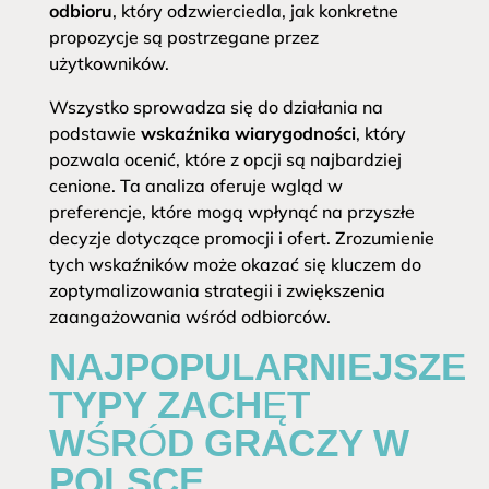
odbioru
, który odzwierciedla, jak konkretne
propozycje są postrzegane przez
użytkowników.
Wszystko sprowadza się do działania na
podstawie
wskaźnika wiarygodności
, który
pozwala ocenić, które z opcji są najbardziej
cenione. Ta analiza oferuje wgląd w
preferencje, które mogą wpłynąć na przyszłe
decyzje dotyczące promocji i ofert. Zrozumienie
tych wskaźników może okazać się kluczem do
zoptymalizowania strategii i zwiększenia
zaangażowania wśród odbiorców.
NAJPOPULARNIEJSZE
TYPY ZACHĘT
WŚRÓD GRACZY W
POLSCE