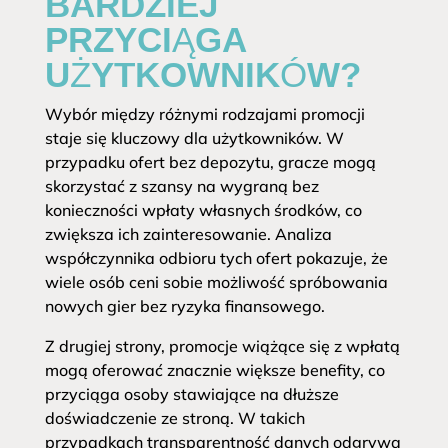
BARDZIEJ
PRZYCIĄGA
UŻYTKOWNIKÓW?
Wybór między różnymi rodzajami promocji
staje się kluczowy dla użytkowników. W
przypadku ofert bez depozytu, gracze mogą
skorzystać z szansy na wygraną bez
konieczności wpłaty własnych środków, co
zwiększa ich zainteresowanie. Analiza
współczynnika odbioru tych ofert pokazuje, że
wiele osób ceni sobie możliwość spróbowania
nowych gier bez ryzyka finansowego.
Z drugiej strony, promocje wiążące się z wpłatą
mogą oferować znacznie większe benefity, co
przyciąga osoby stawiające na dłuższe
doświadczenie ze stroną. W takich
przypadkach transparentność danych odgrywa