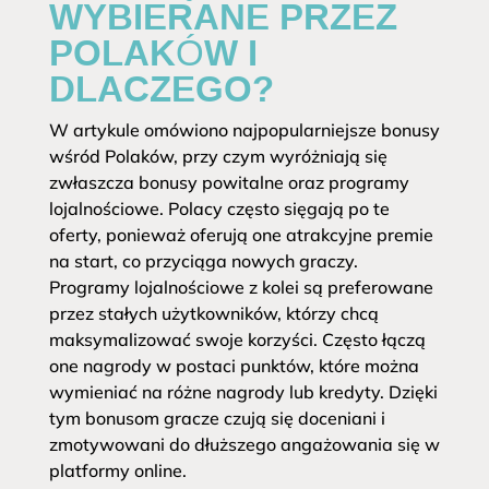
WYBIERANE PRZEZ
POLAKÓW I
DLACZEGO?
W artykule omówiono najpopularniejsze bonusy
wśród Polaków, przy czym wyróżniają się
zwłaszcza bonusy powitalne oraz programy
lojalnościowe. Polacy często sięgają po te
oferty, ponieważ oferują one atrakcyjne premie
na start, co przyciąga nowych graczy.
Programy lojalnościowe z kolei są preferowane
przez stałych użytkowników, którzy chcą
maksymalizować swoje korzyści. Często łączą
one nagrody w postaci punktów, które można
wymieniać na różne nagrody lub kredyty. Dzięki
tym bonusom gracze czują się doceniani i
zmotywowani do dłuższego angażowania się w
platformy online.