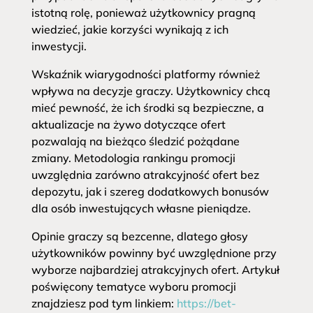
istotną rolę, ponieważ użytkownicy pragną
wiedzieć, jakie korzyści wynikają z ich
inwestycji.
Wskaźnik wiarygodności platformy również
wpływa na decyzje graczy. Użytkownicy chcą
mieć pewność, że ich środki są bezpieczne, a
aktualizacje na żywo dotyczące ofert
pozwalają na bieżąco śledzić pożądane
zmiany. Metodologia rankingu promocji
uwzględnia zarówno atrakcyjność ofert bez
depozytu, jak i szereg dodatkowych bonusów
dla osób inwestujących własne pieniądze.
Opinie graczy są bezcenne, dlatego głosy
użytkowników powinny być uwzględnione przy
wyborze najbardziej atrakcyjnych ofert. Artykuł
poświęcony tematyce wyboru promocji
znajdziesz pod tym linkiem:
https://bet-