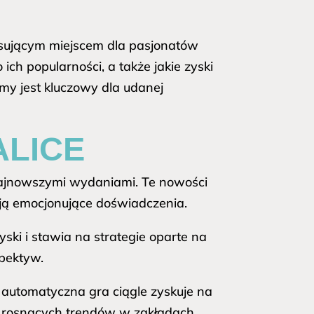
resującym miejscem dla pasjonatów
ich popularności, a także jakie zyski
my jest kluczowy dla udanej
ALICE
ajnowszymi wydaniami. Te nowości
ują emocjonujące doświadczenia.
ki i stawia na strategie oparte na
pektyw.
 automatyczna gra ciągle zyskuje na
do rosnących trendów w zakładach.