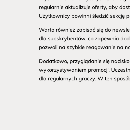
regularnie aktualizuje oferty, aby 
Użytkownicy powinni śledzić sekcję 
Warto również zapisać się do newsle
dla subskrybentów, co zapewnia dod
pozwoli na szybkie reagowanie na n
Dodatkowo, przyglądanie się nacisk
wykorzystywaniem promocji. Uczestni
dla regularnych graczy. W ten sposó