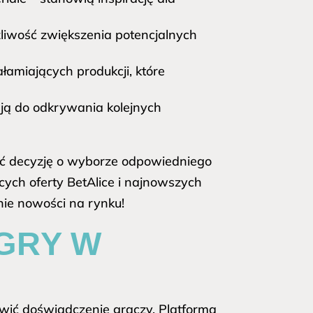
liwość zwiększenia potencjalnych
amiających produkcji, które
ają do odkrywania kolejnych
ąć decyzję o wyborze odpowiedniego
cych oferty BetAlice i najnowszych
nie nowości na rynku!
GRY W
wić doświadczenie graczy. Platforma