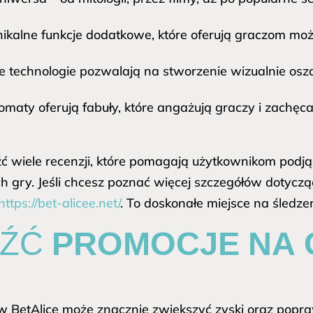
ikalne funkcje dodatkowe, które oferują graczom moż
technologie pozwalają na stworzenie wizualnie oszał
omaty oferują fabuły, które angażują graczy i zachęc
 wiele recenzji, które pomagają użytkownikom podj
 gry. Jeśli chcesz poznać więcej szczegółów dotyczą
https://bet-alicee.net/
. To doskonałe miejsce na śledze
EŹĆ PROMOCJE NA 
 BetAlice może znacznie zwiększyć zyski oraz popra