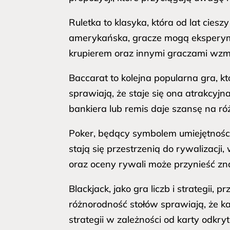
Ruletka to klasyka, która od lat cie
amerykańska, gracze mogą eksperymen
krupierem oraz innymi graczami wzma
Baccarat to kolejna popularna gra, k
sprawiają, że staje się ona atrakcyj
bankiera lub remis daje szansę na ró
Poker, będący symbolem umiejętności o
stają się przestrzenią do rywalizacji
oraz oceny rywali może przynieść zn
Blackjack, jako gra liczb i strategii,
różnorodność stołów sprawiają, że 
strategii w zależności od karty odkryt