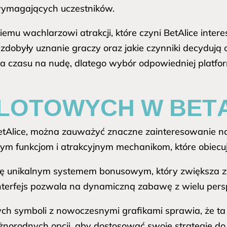
wymagających uczestników.
iemu wachlarzowi atrakcji, które czyni BetAlice inte
dobyły uznanie graczy oraz jakie czynniki decydują o 
 czasu na nudę, dlatego wybór odpowiedniej platfor
SLOTOWYCH W BET
Alice, można zauważyć znaczne zainteresowanie n
nym funkcjom i atrakcyjnym mechanikom, które obiec
ię unikalnym systemem bonusowym, który zwiększa zys
nterfejs pozwala na dynamiczną zabawę z wielu pers
ych symboli z nowoczesnymi grafikami sprawia, że ta
różnorodnych opcji, aby dostosować swoje strategie 