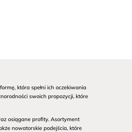
formę, która spełni ich oczekiwania
żnorodności swoich propozycji, które
az osiągane profity. Asortyment
akże nowatorskie podejścia, które