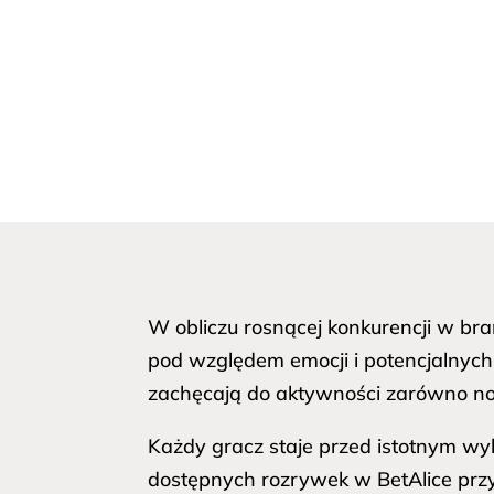
W obliczu rosnącej konkurencji w bra
pod względem emocji i potencjalnych 
zachęcają do aktywności zarówno now
Każdy gracz staje przed istotnym wy
dostępnych rozrywek w BetAlice przyc