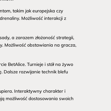
ntom, takim jak europejska czy
enaliny. Możliwość interakcji z
sady, a zarazem złożoność strategii,
zy. Możliwość obstawiania na gracza,
e BetAlice. Turnieje i stół na żywo
. Dalsze rozwijanie technik blefu
rupiera. Interaktywny charakter i
ają możliwość dostosowania swoich