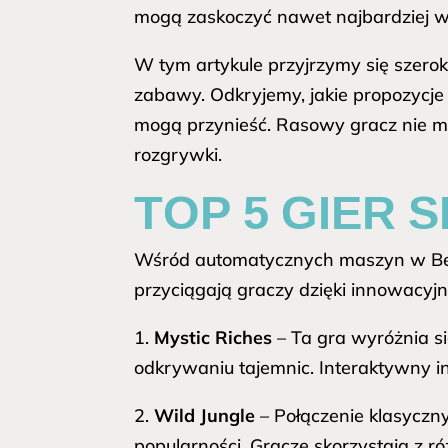
mogą zaskoczyć nawet najbardziej 
W tym artykule przyjrzymy się szerok
zabawy. Odkryjemy, jakie propozycje z
mogą przynieść. Rasowy gracz nie ma
rozgrywki.
TOP 5 GIER 
Wśród automatycznych maszyn w Bet
przyciągają graczy dzięki innowacyj
1.
Mystic Riches
– Ta gra wyróżnia s
odkrywaniu tajemnic. Interaktywny i
2.
Wild Jungle
– Połączenie klasyczn
popularności. Gracze skorzystają z 