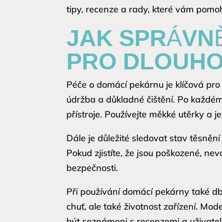
tipy, recenze a rady, které vám pom
JAK SPRÁVN
PRO DLOUHO
Péče o domácí pekárnu je klíčová pro 
údržba a důkladné čištění. Po každém
přístroje. Používejte měkké utěrky a 
Dále je důležité sledovat stav těsněn
Pokud zjistíte, že jsou poškozené, ne
bezpečnosti.
Při používání domácí pekárny také db
chuť, ale také životnost zařízení. Mo
být seznámeni s recenzemi a uživate