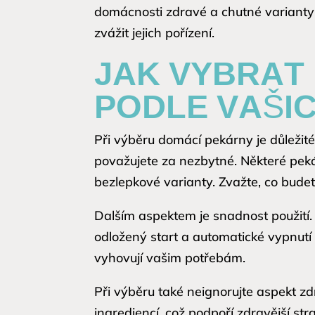
domácnosti zdravé a chutné varianty 
zvážit jejich pořízení.
JAK VYBRAT 
PODLE VAŠI
Při výběru domácí pekárny je důležité 
považujete za nezbytné. Některé peká
bezlepkové varianty. Zvažte, co budete
Dalším aspektem je snadnost použití. U
odložený start a automatické vypnutí
vyhovují vašim potřebám.
Při výběru také neignorujte aspekt z
ingrediencí, což podpoří zdravější st