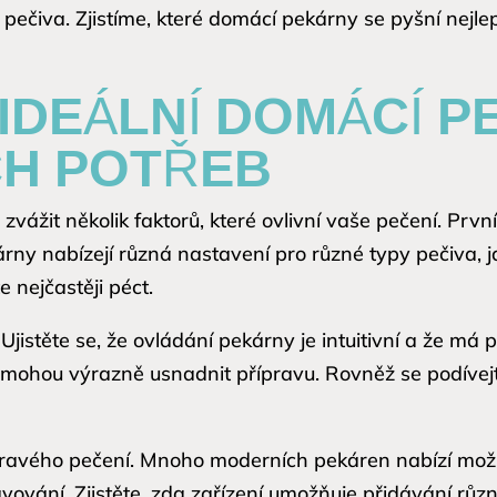
pečiva. Zjistíme, které domácí pekárny se pyšní nejle
IDEÁLNÍ DOMÁCÍ 
CH POTŘEB
zvážit několik faktorů, které ovlivní vaše pečení. Prvn
rny nabízejí různá nastavení pro různé typy pečiva, j
 nejčastěji péct.
jistěte se, že ovládání pekárny je intuitivní a že má 
 mohou výrazně usnadnit přípravu. Rovněž se podívejt
dravého pečení. Mnoho moderních pekáren nabízí možno
ravování. Zjistěte, zda zařízení umožňuje přidávání rů