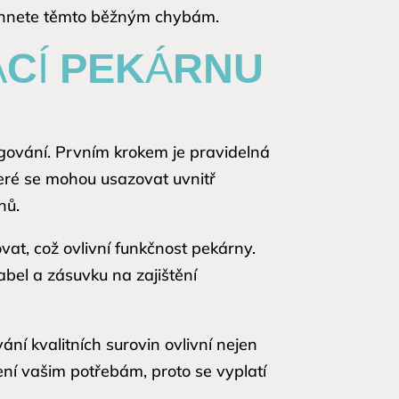
vyhnete těmto běžným chybám.
ÁCÍ PEKÁRNU
ngování. Prvním krokem je pravidelná
teré se mohou usazovat uvnitř
hů.
vat, což ovlivní funkčnost pekárny.
abel a zásuvku na zajištění
ní kvalitních surovin ovlivní nejen
čení vašim potřebám, proto se vyplatí