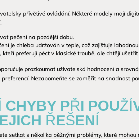
vatelsky přívětivé ovládání. Některé modely mají digitá
.
at pečení na pozdější dobu.
ní je chleba udržován v teple, což zajišťuje lahodnou
, kteří preferují péct v klasické troubě, ale chtějí ušetři
oporučuje prozkoumat uživatelská hodnocení a srovná
 preferencí. Nezapomeňte se zaměřit na snadnost použi
 CHYBY PŘI POUŽÍ
EJICH ŘEŠENÍ
e setkat s několika běžnými problémy, které mohou ovl