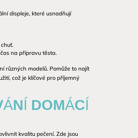
lní displeje, které usnadňují
 chuť.
t čas na přípravu těsta.
ní různých modelů. Pomůže to najít
tí, což je klíčové pro příjemný
VÁNÍ DOMÁCÍ
ivnit kvalitu pečení. Zde jsou