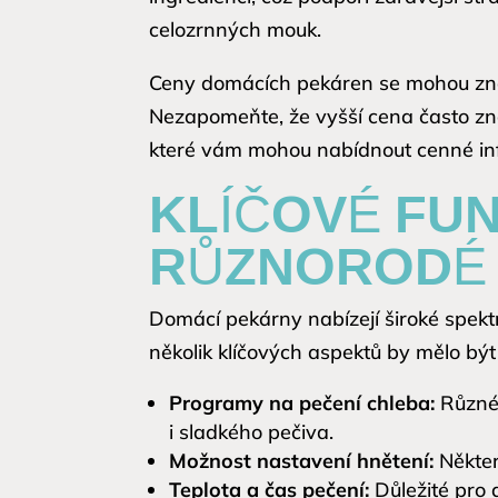
celozrnných mouk.
Ceny domácích pekáren se mohou značn
Nezapomeňte, že vyšší cena často zna
které vám mohou nabídnout cenné inf
KLÍČOVÉ FU
RŮZNORODÉ 
Domácí pekárny nabízejí široké spekt
několik klíčových aspektů by mělo být
Programy na pečení chleba:
Různé 
i sladkého pečiva.
Možnost nastavení hnětení:
Někter
Teplota a čas pečení:
Důležité pro d