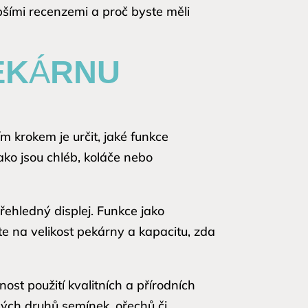
pšími recenzemi a proč byste měli
PEKÁRNU
ím krokem je určit, jaké funkce
ako jsou chléb, koláče nebo
přehledný displej. Funkce jako
e na velikost pekárny a kapacitu, zda
st použití kvalitních a přírodních
zných druhů semínek, ořechů či