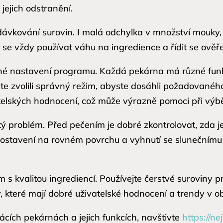
 jejich odstranění.
dávkování surovin. I malá odchylka v množství mouky
 se vždy používat váhu na ingredience a řídit se ověř
 nastavení programu. Každá pekárna má různé funk
jste zvolili správný režim, abyste dosáhli požadované
atelských hodnocení, což může výrazně pomoci při vý
tý problém. Před pečením je dobré zkontrolovat, zda
Postavení na rovném povrchu a vyhnutí se slunečnímu
 s kvalitou ingrediencí. Používejte čerstvé suroviny pr
y, které mají dobré uživatelské hodnocení a trendy v o
cích pekárnách a jejich funkcích, navštivte
https://ne