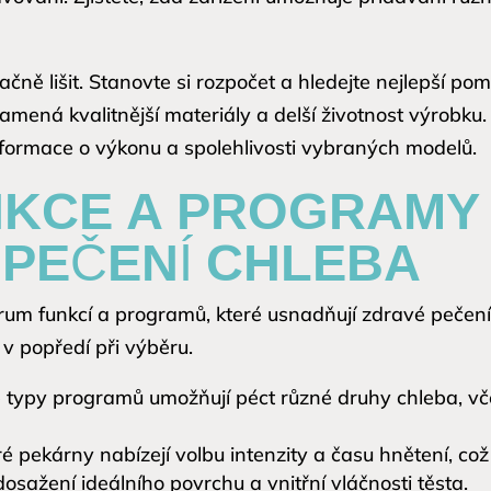
ě lišit. Stanovte si rozpočet a hledejte nejlepší po
mená kvalitnější materiály a delší životnost výrobku.
ormace o výkonu a spolehlivosti vybraných modelů.
NKCE A PROGRAMY
PEČENÍ CHLEBA
rum funkcí a programů, které usnadňují zdravé pečení.
 v popředí při výběru.
typy programů umožňují péct různé druhy chleba, vč
é pekárny nabízejí volbu intenzity a času hnětení, což 
osažení ideálního povrchu a vnitřní vláčnosti těsta.