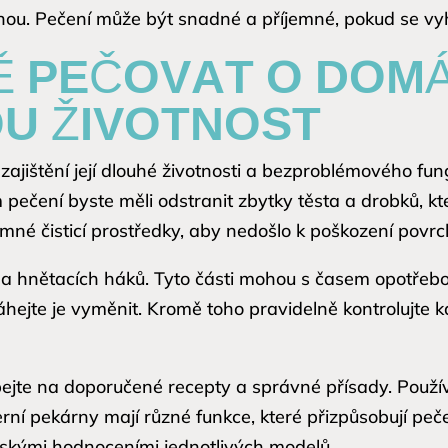
ohou. Pečení může být snadné a příjemné, pokud se 
Ě PEČOVAT O DOM
U ŽIVOTNOST
zajištění její dlouhé životnosti a bezproblémového fu
 pečení byste měli odstranit zbytky těsta a drobků, k
jemné čisticí prostředky, aby nedošlo k poškození povrc
í a hnětacích háků. Tyto části mohou s časem opotřebo
váhejte je vyměnit. Kromě toho pravidelně kontrolujte k
ejte na doporučené recepty a správné přísady. Používá
derní pekárny mají různé funkce, které přizpůsobují pe
lskými hodnoceními jednotlivých modelů.