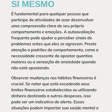
SI MESMO
É fundamental para qualquer pessoa que
participe de atividades de azar desenvolver
uma compreensão clara de seu próprio
comportamento e emoções. A autoavaliação
frequente pode ajudar a perceber sinais de
problemas antes que eles se agravem. Preste
atenção a padrões de comportamento, como a
necessidade crescente de apostar quantias
maiores ou a sensação de ansiedade quando
não está apostando.
Observar mudanças nos hábitos financeiros é
crucial. Se notar que está excedendo seus
limites financeiros estabelecidos ou utilizando
dinheiro destinado a outras despesas, isso
pode ser um indicativo de alerta. Essas
situações podem impactar sua saúde mental e