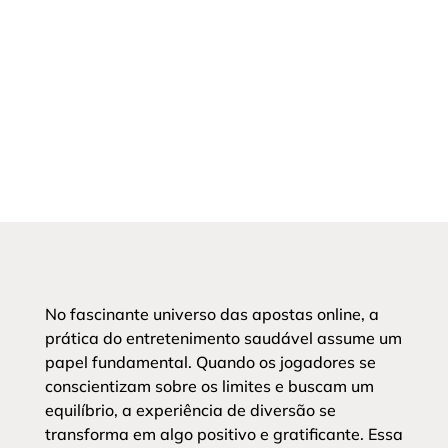
No fascinante universo das apostas online, a
prática do entretenimento saudável assume um
papel fundamental. Quando os jogadores se
conscientizam sobre os limites e buscam um
equilíbrio, a experiência de diversão se
transforma em algo positivo e gratificante. Essa