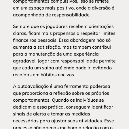
comportamentos compulsivos. Isso se reflete
em um espaço mais positivo, onde a diversão é
acompanhada de responsabilidade.
Sempre que os jogadores recebem orientações
claras, ficam mais propensos a respeitar limites
financeiros pessoais. Essa abordagem não só
aumenta a satisfação, mas também contribui
para a manutenção de uma experiência
agradável. Jogar com responsabilidade permite
que cada um saiba até onde pode ir, evitando
recaídas em hábitos nocivos.
A autoavaliação é uma ferramenta poderosa
que proporciona a reflexão sobre os próprios
comportamentos. Quando os indivíduos se
dedicam a essa prática, conseguem identificar
sinais de alerta e tomar as medidas
necessárias para ajustar suas atividades. Esse
processo não apenas melhora a relação com o