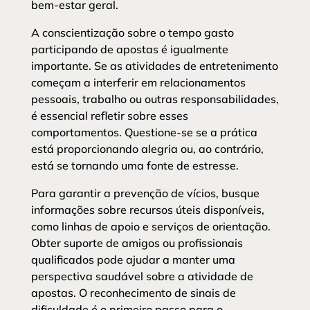
bem-estar geral.
A conscientização sobre o tempo gasto
participando de apostas é igualmente
importante. Se as atividades de entretenimento
começam a interferir em relacionamentos
pessoais, trabalho ou outras responsabilidades,
é essencial refletir sobre esses
comportamentos. Questione-se se a prática
está proporcionando alegria ou, ao contrário,
está se tornando uma fonte de estresse.
Para garantir a prevenção de vícios, busque
informações sobre recursos úteis disponíveis,
como linhas de apoio e serviços de orientação.
Obter suporte de amigos ou profissionais
qualificados pode ajudar a manter uma
perspectiva saudável sobre a atividade de
apostas. O reconhecimento de sinais de
dificuldade é o primeiro passo para o