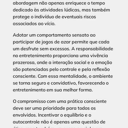
abordagem não apenas enriquece o tempo
dedicado às atividades lúdicas, mas também
protege o indivíduo de eventuais riscos
associados ao vício.
Adotar um comportamento sensato ao
participar de jogos de azar permite que cada
um desfrute sem excessos. A responsabilidade
no entretenimento proporciona uma vivência
prazerosa, onde a interação social e a emoção
são potenciadas pelo controle e pela reflexão
consciente. Com essa mentalidade, o ambiente
se torna seguro e convidativo, favorecendo o
entretenimento em sua melhor forma.
O compromisso com uma prática consciente
deve ser uma prioridade para todos os
envolvidos. Incentivar o equilíbrio e o
autocontrole não é apenas uma questão de