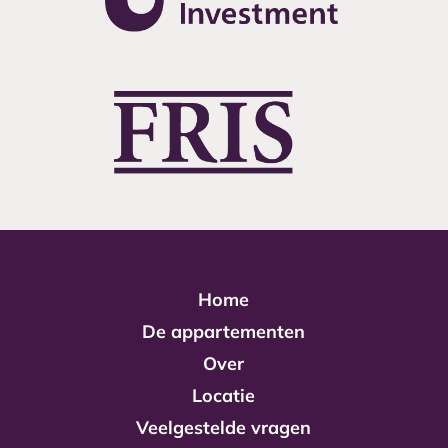
Home
De appartementen
Over
Locatie
Veelgestelde vragen