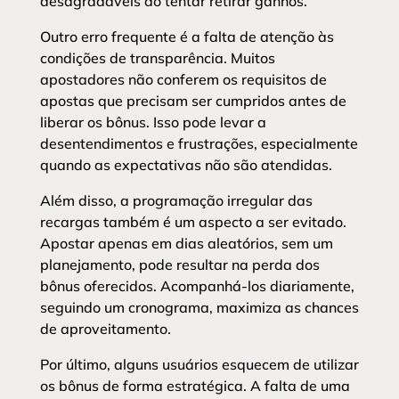
desagradáveis ao tentar retirar ganhos.
Outro erro frequente é a falta de atenção às
condições de transparência. Muitos
apostadores não conferem os requisitos de
apostas que precisam ser cumpridos antes de
liberar os bônus. Isso pode levar a
desentendimentos e frustrações, especialmente
quando as expectativas não são atendidas.
Além disso, a programação irregular das
recargas também é um aspecto a ser evitado.
Apostar apenas em dias aleatórios, sem um
planejamento, pode resultar na perda dos
bônus oferecidos. Acompanhá-los diariamente,
seguindo um cronograma, maximiza as chances
de aproveitamento.
Por último, alguns usuários esquecem de utilizar
os bônus de forma estratégica. A falta de uma