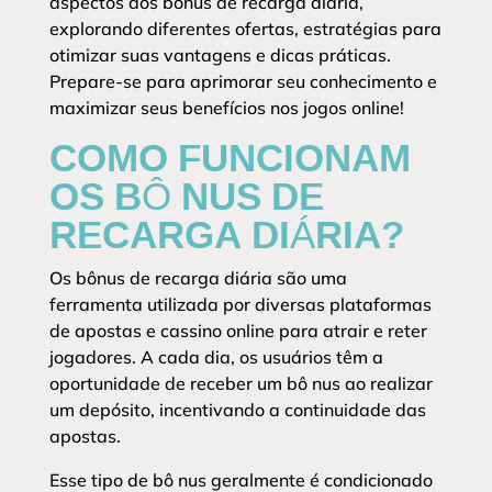
aspectos dos bônus de recarga diária,
explorando diferentes ofertas, estratégias para
otimizar suas vantagens e dicas práticas.
Prepare-se para aprimorar seu conhecimento e
maximizar seus benefícios nos jogos online!
COMO FUNCIONAM
OS BÔ NUS DE
RECARGA DIÁRIA?
Os bônus de recarga diária são uma
ferramenta utilizada por diversas plataformas
de apostas e cassino online para atrair e reter
jogadores. A cada dia, os usuários têm a
oportunidade de receber um bô nus ao realizar
um depósito, incentivando a continuidade das
apostas.
Esse tipo de bô nus geralmente é condicionado