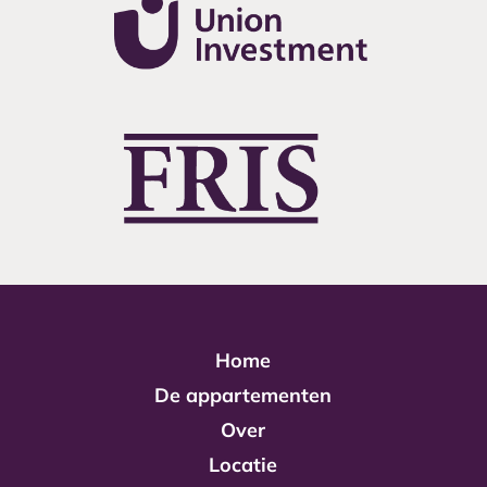
Home
De appartementen
Over
Locatie