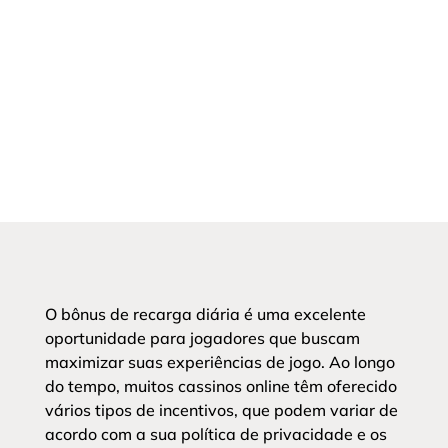
O bônus de recarga diária é uma excelente
oportunidade para jogadores que buscam
maximizar suas experiências de jogo. Ao longo
do tempo, muitos cassinos online têm oferecido
vários tipos de incentivos, que podem variar de
acordo com a sua política de privacidade e os