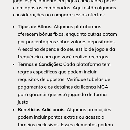
jogo, especialmente em jogos como vídeo poker
e em apostas combinadas. Aqui estão algumas
considerações ao comparar essas ofertas:
Tipos de Bônus:
Algumas plataformas
oferecem bônus fixos, enquanto outras optam
por porcentagens sobre valores depositados.
A escolha depende do seu estilo de jogo e da
frequência com que você realiza recargas.
Termos e Condições:
Cada plataforma tem
regras específicas que podem incluir
requisitos de apostas. Verifique tabelas de
pagamento e os detalhes da licença MGA
para garantir que está jogando de forma
justa.
Benefícios Adicionais:
Algumas promoções
podem incluir pontos extras ou acesso a
torneios exclusivos. Esses elementos podem