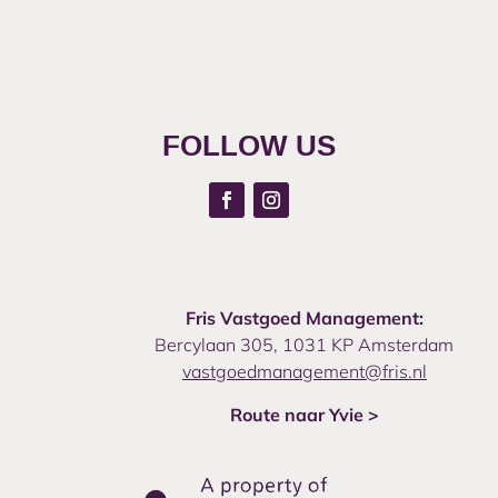
FOLLOW US
Fris Vastgoed Management:
Bercylaan 305, 1031 KP Amsterdam
vastgoedmanagement@fris.nl
Route naar Yvie >