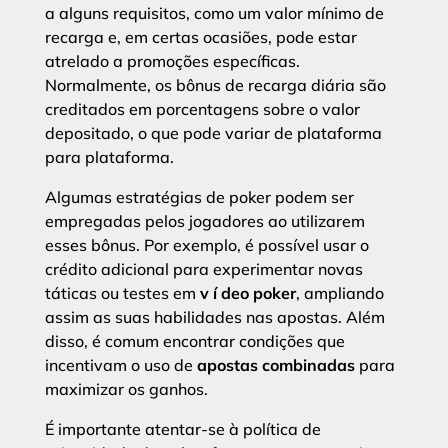
a alguns requisitos, como um valor mínimo de
recarga e, em certas ocasiões, pode estar
atrelado a promoções específicas.
Normalmente, os bônus de recarga diária são
creditados em porcentagens sobre o valor
depositado, o que pode variar de plataforma
para plataforma.
Algumas estratégias de poker podem ser
empregadas pelos jogadores ao utilizarem
esses bônus. Por exemplo, é possível usar o
crédito adicional para experimentar novas
táticas ou testes em
v í deo poker
, ampliando
assim as suas habilidades nas apostas. Além
disso, é comum encontrar condições que
incentivam o uso de
apostas combinadas
para
maximizar os ganhos.
É importante atentar-se à política de